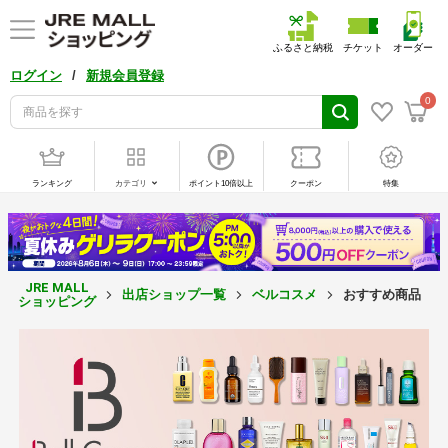
ふるさと納税
チケット
オーダー
/
ログイン
新規会員登録
0
ランキング
カテゴリ
ポイント10倍以上
クーポン
特集
JRE MALL
出店ショップ一覧
ベルコスメ
おすすめ商品
ショッピング