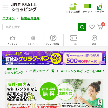
ふるさと納税
チケット
オーダー
/
ログイン
新規会員登録
0
ランキング
カテゴリ
ポイント10倍以上
クーポン
特集
JRE MALL
出店ショップ一覧
WiFiレンタルどっとこむ JRE MA
ショッピング