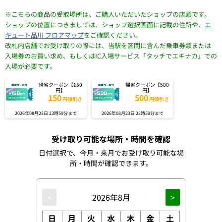
※こちらの商品の受取場所は、ご購入いただいたショップの店頭です。
ショップの位置につきましては、ショップ選択画面に記載の住所や、
エ
キュート品川 フロアマップ
をご確認ください。
改札内店舗でお受け取りの際には、当駅を区間に含んだ乗車券類または
入場券のお買い求め、もしくはIC入場サービス「タッチでエキナカ」での
入場が必要です。
帰省クーポン【150
帰省クーポン【500
円】
円】
150
500
円値引き
円値引き
2026年08月23日 23時59分まで
2026年08月23日 23時59分まで
受け取り可能な場所・時間を確認
日付選択で、今月・来月でお受け取り可能な場
所・時間が確認できます。
<
2026年8月
>
日
月
火
水
木
金
土