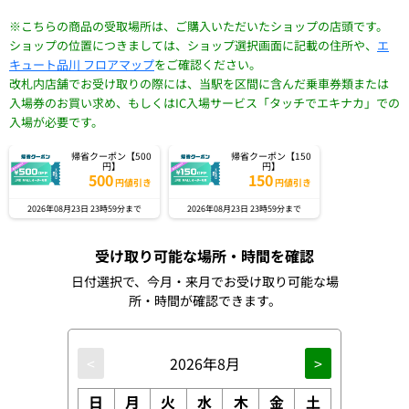
※こちらの商品の受取場所は、ご購入いただいたショップの店頭です。
ショップの位置につきましては、ショップ選択画面に記載の住所や、
エ
キュート品川 フロアマップ
をご確認ください。
改札内店舗でお受け取りの際には、当駅を区間に含んだ乗車券類または
入場券のお買い求め、もしくはIC入場サービス「タッチでエキナカ」での
入場が必要です。
帰省クーポン【500
帰省クーポン【150
円】
円】
500
150
円値引き
円値引き
2026年08月23日 23時59分まで
2026年08月23日 23時59分まで
受け取り可能な場所・時間を確認
日付選択で、今月・来月でお受け取り可能な場
所・時間が確認できます。
<
2026年8月
>
日
月
火
水
木
金
土