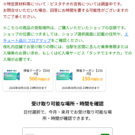
※特定原材料等について：ピスタチオの含有については調査中です。
お問合せいただいた場合、回答にお時間を要する可能性がございますの
でご了承ください。
※こちらの商品の受取場所は、ご購入いただいたショップの店頭です。
ショップの位置につきましては、ショップ選択画面に記載の住所や、
エ
キュート品川 フロアマップ
をご確認ください。
改札内店舗でお受け取りの際には、当駅を区間に含んだ乗車券類または
入場券のお買い求め、もしくはIC入場サービス「タッチでエキナカ」での
入場が必要です。
帰省クーポン【500
帰省クーポン【150
円】
円】
500
150
円値引き
円値引き
2026年08月23日 23時59分まで
2026年08月23日 23時59分まで
受け取り可能な場所・時間を確認
日付選択で、今月・来月でお受け取り可能な場
所・時間が確認できます。