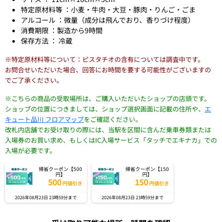
特定原材料等 ：小麦・牛肉・大豆・豚肉・りんご・ごま
アルコール ：微量（成分は飛んでおり、香りづけ程度）
消費期限 ：製造から9時間
保存方法 ： 冷蔵
※特定原材料等について：ピスタチオの含有については調査中です。
お問合せいただいた場合、回答にお時間を要する可能性がございますの
でご了承ください。
※こちらの商品の受取場所は、ご購入いただいたショップの店頭です。
ショップの位置につきましては、ショップ選択画面に記載の住所や、
エ
キュート品川 フロアマップ
をご確認ください。
改札内店舗でお受け取りの際には、当駅を区間に含んだ乗車券類または
入場券のお買い求め、もしくはIC入場サービス「タッチでエキナカ」での
入場が必要です。
帰省クーポン【500
帰省クーポン【150
円】
円】
500
150
円値引き
円値引き
2026年08月23日 23時59分まで
2026年08月23日 23時59分まで