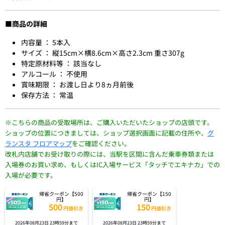
■商品の詳細
内容量 ： 5本入
サイズ ： 縦15cm×横8.6cm×高さ2.3cm 重さ307g
特定原材料等 ： 該当なし
アルコール ： 不使用
賞味期限 ： お渡し日より8ヵ月前後
保存方法 ： 常温
※こちらの商品の受取場所は、ご購入いただいたショップの店頭です。
ショップの位置につきましては、ショップ選択画面に記載の住所や、
グ
ランスタ フロアマップ
をご確認ください。
改札内店舗でお受け取りの際には、当駅を区間に含んだ乗車券類または
入場券のお買い求め、もしくはIC入場サービス「タッチでエキナカ」での
入場が必要です。
帰省クーポン【500
帰省クーポン【150
円】
円】
500
150
円値引き
円値引き
2026年08月23日 23時59分まで
2026年08月23日 23時59分まで