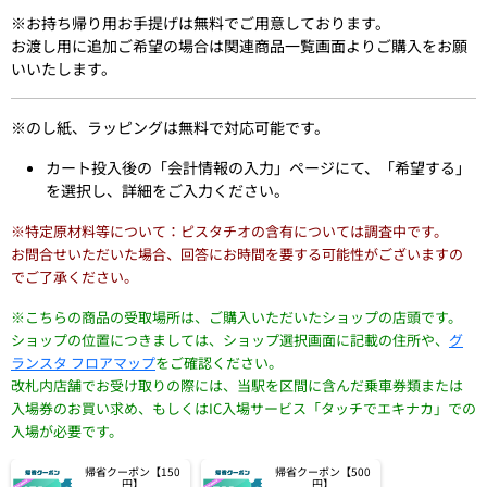
※お持ち帰り用お手提げは無料でご用意しております。
お渡し用に追加ご希望の場合は関連商品一覧画面よりご購入をお願
いいたします。
※のし紙、ラッピングは無料で対応可能です。
カート投入後の「会計情報の入力」ページにて、「希望する」
を選択し、詳細をご入力ください。
※特定原材料等について：ピスタチオの含有については調査中です。
お問合せいただいた場合、回答にお時間を要する可能性がございますの
でご了承ください。
※こちらの商品の受取場所は、ご購入いただいたショップの店頭です。
ショップの位置につきましては、ショップ選択画面に記載の住所や、
グ
ランスタ フロアマップ
をご確認ください。
改札内店舗でお受け取りの際には、当駅を区間に含んだ乗車券類または
入場券のお買い求め、もしくはIC入場サービス「タッチでエキナカ」での
入場が必要です。
帰省クーポン【150
帰省クーポン【500
円】
円】