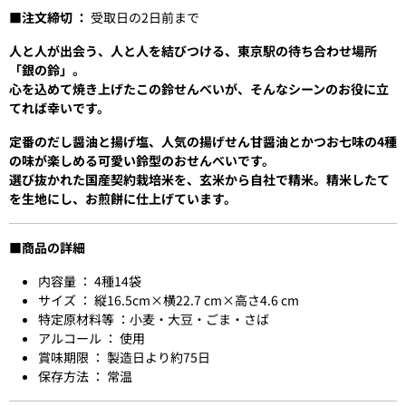
■注文締切 ：
受取日の2日前まで
人と人が出会う、人と人を結びつける、東京駅の待ち合わせ場所
「銀の鈴」。
心を込めて焼き上げたこの鈴せんべいが、そんなシーンのお役に立
てれば幸いです。
定番のだし醤油と揚げ塩、人気の揚げせん甘醤油とかつお七味の4種
の味が楽しめる可愛い鈴型のおせんべいです。
選び抜かれた国産契約栽培米を、玄米から自社で精米。精米したて
を生地にし、お煎餅に仕上げています。
■商品の詳細
内容量 ： 4種14袋
サイズ ： 縦16.5cm×横22.7 cm×高さ4.6 cm
特定原材料等 ：小麦・大豆・ごま・さば
アルコール ： 使用
賞味期限 ： 製造日より約75日
保存方法 ： 常温