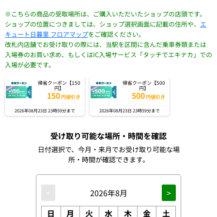
※こちらの商品の受取場所は、ご購入いただいたショップの店頭です。
ショップの位置につきましては、ショップ選択画面に記載の住所や、
エ
キュート日暮里 フロアマップ
をご確認ください。
改札内店舗でお受け取りの際には、当駅を区間に含んだ乗車券類または
入場券のお買い求め、もしくはIC入場サービス「タッチでエキナカ」での
入場が必要です。
帰省クーポン【150
帰省クーポン【500
円】
円】
150
500
円値引き
円値引き
2026年08月23日 23時59分まで
2026年08月23日 23時59分まで
受け取り可能な場所・時間を確認
日付選択で、今月・来月でお受け取り可能な場
所・時間が確認できます。
<
2026年8月
>
日
月
火
水
木
金
土