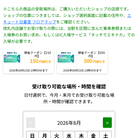
※こちらの商品の受取場所は、ご購入いただいたショップの店頭です。
ショップの位置につきましては、ショップ選択画面に記載の住所や、
エ
キュート日暮里 フロアマップ
をご確認ください。
改札内店舗でお受け取りの際には、当駅を区間に含んだ乗車券類または
入場券のお買い求め、もしくはIC入場サービス「タッチでエキナカ」での
入場が必要です。
帰省クーポン【150
帰省クーポン【500
円】
円】
150
500
円値引き
円値引き
2026年08月23日 23時59分まで
2026年08月23日 23時59分まで
受け取り可能な場所・時間を確認
日付選択で、今月・来月でお受け取り可能な場
所・時間が確認できます。
<
2026年8月
>
日
月
火
水
木
金
土