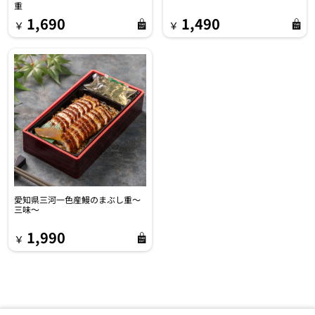
重
1,690
1,490
￥
￥
愛知県三河一色産鰻のまぶし重～
三味～
1,990
￥