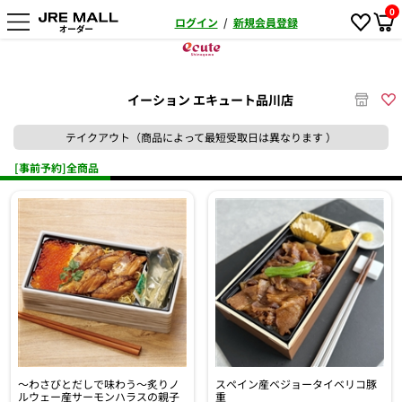
0
ログイン
/
新規会員登録
イーション エキュート品川店
テイクアウト（商品によって最短受取日は異なります ）
[事前予約]全商品
～わさびとだしで味わう～炙りノ
スペイン産ベジョータイベリコ豚
ルウェー産サーモンハラスの親子
重