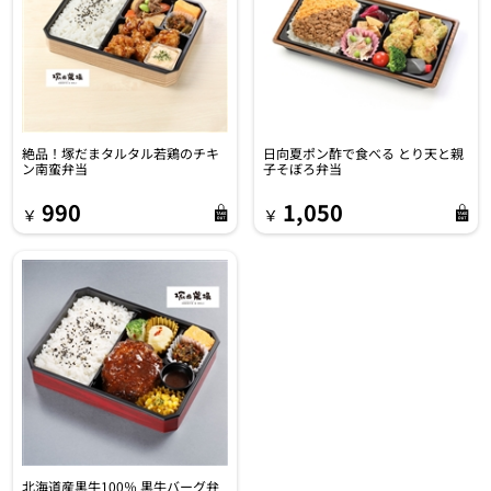
絶品！塚だまタルタル若鶏のチキ
日向夏ポン酢で食べる とり天と親
ン南蛮弁当
子そぼろ弁当
990
1,050
￥
￥
北海道産黒牛100％ 黒牛バーグ弁