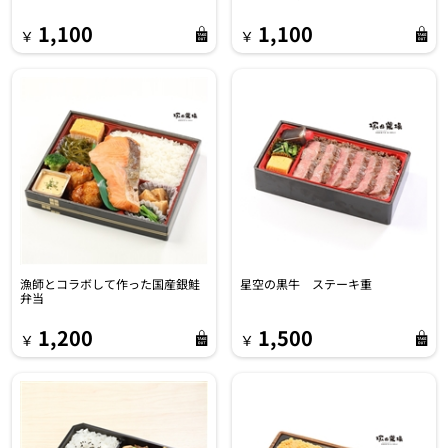
1,100
1,100
￥
￥
漁師とコラボして作った国産銀鮭
星空の黒牛 ステーキ重
弁当
1,200
1,500
￥
￥