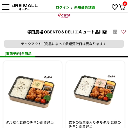
0
ログイン
/
新規会員登録
塚田農場 OBENTO＆DELI エキュート品川店
テイクアウト（商品によって最短受取日は異なります ）
[事前予約]全商品
タルだく若鶏のチキン南蛮弁当
岩下の新生姜入りタルタル 若鶏の
チキン南蛮弁当