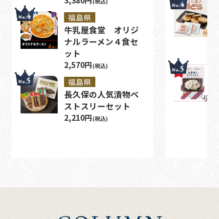
3,380円
(税込)
福島県
牛乳屋食堂 オリジ
ナルラーメン４食セ
ット
2,570円
(税込)
福島県
長久保の人気漬物ベ
ストスリーセット
2,210円
(税込)