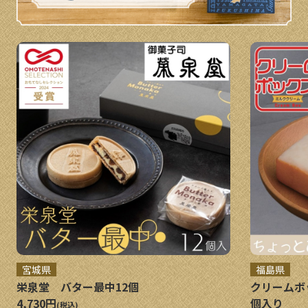
宮城県
福島県
栄泉堂 バター最中12個
クリームボ
4,730円
個入り
(税込)