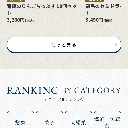
青森のりんごちっぷす 10個セッ
福島のセミドライも
ト
ト
3,260円
3,490円
(税込)
(税込)
もっと見る
カテゴリ別ランキング
海鮮・魚総
惣菜
菓子
肉総菜
菜