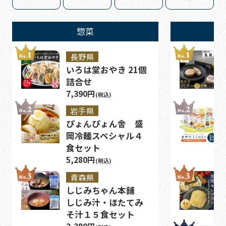
惣菜
長野県
いろは堂おやき 21個
詰合せ
7,390円
(税込)
岩手県
ぴょんぴょん舎 盛
岡冷麺スペシャル４
食セット
5,280円
(税込)
青森県
しじみちゃん本舗
しじみ汁・ほたてみ
そ汁１５食セット