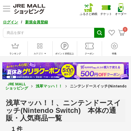
ふるさと納税
チケット
オーダー
/
ログイン
新規会員登録
0
ランキング
カテゴリ
ポイント10倍以上
クーポン
特集
JRE MALL
浅草マッハ！！
ニンテンドースイッチ(Nintendo S
ショッピング
浅草マッハ！！、ニンテンドースイ
ッチ(Nintendo Switch) 本体の通
販・人気商品一覧
1 件