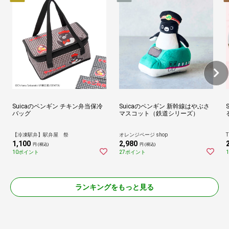
Suicaのペンギン チキン弁当保冷
Suicaのペンギン 新幹線はやぶさ
バッグ
マスコット（鉄道シリーズ）
【冷凍駅弁】駅弁屋 祭
オレンジページ shop
T
1,100
2,980
円 (税込)
円 (税込)
10ポイント
27ポイント
ランキングをもっと見る