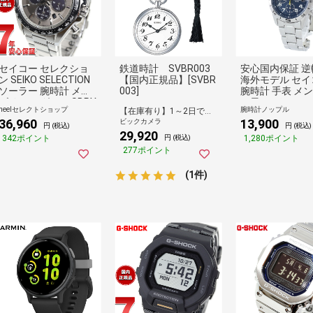
セイコー セレクショ
鉄道時計 SVBR003
安心国内保証 逆
ン SEIKO SELECTION
【国内正規品】[SVBR
海外モデル セイ
ソーラー 腕時計 メン
003]
腕時計 手表 メン
ズ クロノグラフ SBPY
の日 レディース
neelセレクトショップ
腕時計ノップル
【在庫有り】1～2日で出荷予定(日付指定可)
181
日 防水 クロノ
36,960
13,900
ビックカメラ
日付 深く濃いメ
円 (税込)
円 (税込)
29,920
ックブルー 青色
342ポイント
1,280ポイント
円 (税込)
り 軽い かっこ
277ポイント
計 安心 安定 SEI
イント消化 ラン
(1件)
グ お祝い