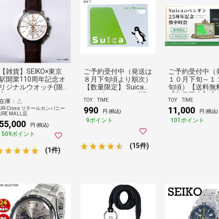
【雑貨】SEIKO×東京
ご予約受付中（発送は
ご予約受付中（
駅開業110周年記念オ
８月下旬頃より順次）
１０月下旬～１
リジナルウオッチ(限
【数量限定】 Suicaの
旬頃）【送料無
定モデル)
ペンギン スタンプ帳
【数量限定】 Su
TOY TIME
TOY TIME
在庫：△
（カード柄）スイカ
ペンギン 25周
990
11,000
JR-Cross リテールカンパニー
念 懐中時計 
円 (税込)
円 (税込)
JRE MALL店
ルナンバープレ
9ポイント
101ポイント
55,000
き
円 (税込)
509ポイント
(15件)
(1件)