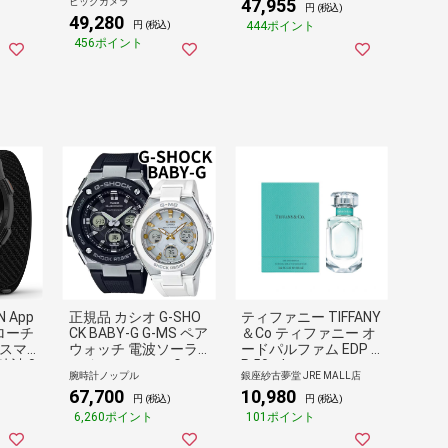
47,955
ビックカメラ
不可】
ース 010-02985-30
円 (税込)
49,280
444ポイント
円 (税込)
456ポイント
 App
正規品 カシオ G-SHO
ティファニー TIFFANY
プローチ
CK BABY-G G-MS ペア
＆Co ティファニー オ
 スマ
ウォッチ 電波ソーラ
ードパルファム EDP S
時計 0
ー タフソーラー Gシ
P 50ml
腕時計ノップル
銀座紗古夢堂 JRE MALL店
ョック ベビーG 光充
67,700
10,980
電 止まらない 最強ペ
円 (税込)
円 (税込)
ア アナデジ ブラック
6,260ポイント
101ポイント
ホワイト 誕生日 記念
日 カップル プレゼン