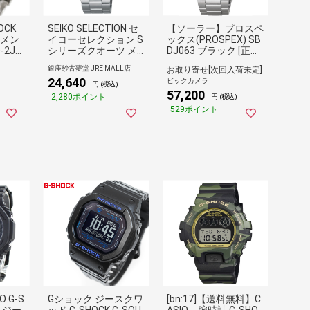
OCK
SEIKO SELECTION セ
【ソーラー】プロスペ
 メン
イコーセレクション S
ックス(PROSPEX) SB
-2JF
シリーズクオーツ メ
DJ063 ブラック [正規
ルメ
ンズ SBTH011 腕時計
品]
銀座紗古夢堂 JRE MALL店
お取り寄せ[次回入荷未定]
24,640
ビックカメラ
円 (税込)
57,200
2,280ポイント
円 (税込)
529ポイント
 G-S
Gショック ジースクワ
[bn:17]【送料無料】C
 ジー
ッド G-SHOCK G-SQU
ASIO 腕時計 G-SHO