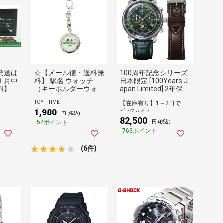
発送は
☆【メール便・送料無
100周年記念シリーズ
１月中
料】 駅名 ウォッチ
日本限定 [100Years J
料】
（キーホルダーウォッ
apan Limited] 2年保証
icaの
チ）東京
8680-4 グリーン（ベ
TOY TIME
【在庫有り】1～2日で出荷予定(日付指定可)
年記
ルト：グリーン＆ブラ
1,980
ビックカメラ
シリア
ウン） [正規品] 【代金
円 (税込)
82,500
ート付
引換配送不可】
54ポイント
円 (税込)
763ポイント
(6件)