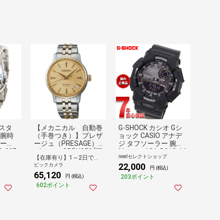
ト ギフト CASIO ラン
ニング お祝い GST-W
300-1AJFMSG-W100-
7A2JF
スタ
【メカニカル 自動巻
G-SHOCK カシオ Gシ
 腕時
（手巻つき）】プレザ
ョック CASIO アナデ
バーズ
ージュ（PRESAGE）
ジ タフソーラー 腕時
-82E
ゴールド SRRY052 [正
計 メンズ GA-B010-1A
neelセレクトショップ
【在庫有り】1～2日で出荷予定(日付指定可)
規品]
1JF スマートフォンリ
22,000
ビックカメラ
ンク
円 (税込)
65,120
203ポイント
円 (税込)
602ポイント