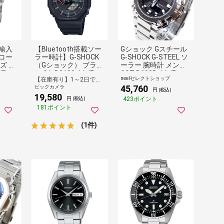
輸入
【Bluetooth搭載ソー
Gショック Gスチール
コー
ラー時計】G-SHOCK
G-SHOCK G-STEEL ソ
ズ 父
（Gショック） ブラッ
ーラー 腕時計 メンズ
 母の
ク GA-B2100-1AJF
GST-B600D-1AJF ジ
neelセレクトショップ
【在庫有り】1～2日で出荷予定(日付指定可)
グラフ
【代金引換配送不可】
ーショック
45,760
ビックカメラ
タリ
円 (税込)
19,580
 小ぶ
423ポイント
円 (税込)
いい時
181ポイント
KO ポ
キン
(1件)