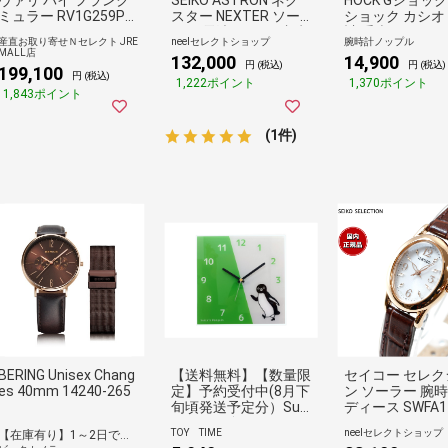
ミュラー RV1G259P0
スター NEXTER ソー
ショック カシオ
041
ラー 電波 チタン 腕時
計 手表 アナデジ
産直お取り寄せＮセレクト JRE
neelセレクトショップ
腕時計ノップル
計 メンズ
タル＆アナログ 
MALL店
132,000
14,900
能 ブラック GA-2
円 (税込)
円 (税込)
199,100
円 (税込)
1A1JF ビジネス
1,222ポイント
1,370ポイント
1,843ポイント
誕生日ギフト 記
クリスマス プレ
ト ランキング 
(1件)
BERING Unisex Chang
【送料無料】【数量限
セイコー セレク
es 40mm 14240-265
定】予約受付中(8月下
ン ソーラー 腕時
旬頃発送予定分）Suic
ディース SWFA14
aのペンギン アクリ
IKO
TOY TIME
neelセレクトショップ
【在庫有り】1～2日で出荷予定(日付指定可)
ルウォールクロック