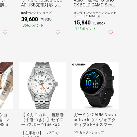
 腕時
AD USB充電対応 ソー
CK BOLD CAMO Serie
 デジ
ラー 腕時計 メンズ D
s CAMO AND GOLD
neelセレクトショップ
オンラインショッピングエクセ
多機
W-H5600-1A2JR ジー
DW-6900CMG-3JF
ラー JRE MALL店
39,600
100-
ショック
円 (税込)
15,840
円 (税込)
 男性
366ポイント
146ポイント
念日
ゼン
お祝い
ショ
【メカニカル 自動巻
ガーミン GARMIN vivo
計 レ
（手巻つき）】セイコ
active 6 ヴィヴォアク
8 SE
ー5スポーツ(Seiko 5
ティブ6 GPS スマート
Sports) SBSC009 [正
ウォッチ ライフログ
neelセレクトショップ
【在庫有り】1～2日で出荷予定(日付指定可)
規品] 【代金引換配送
腕時計 メンズ レディ