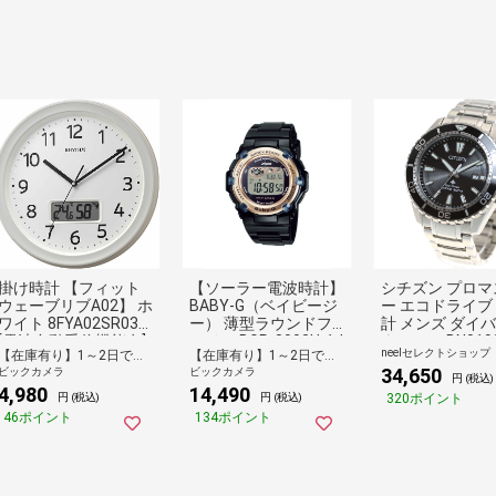
掛け時計 【フィット
【ソーラー電波時計】
シチズン プロマ
ウェーブリブA02】 ホ
BABY-G（ベイビージ
ー エコドライブ
ワイト 8FYA02SR03
ー） 薄型ラウンドフ
計 メンズ ダイ
[電波自動受信機能有]
ェイス BGR-3003U-1J
ウォッチ BN0190
neelセレクトショップ
【在庫有り】1～2日で出荷予定(日付指定可)
【在庫有り】1～2日で出荷予定(日付指定可)
F
34,650
ビックカメラ
ビックカメラ
円 (税込)
4,980
14,490
320ポイント
円 (税込)
円 (税込)
46ポイント
134ポイント