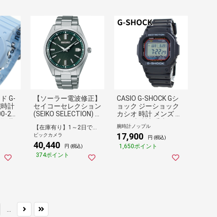
ド G-
【ソーラー電波修正】
CASIO G-SHOCK Gシ
 腕時計
セイコーセレクション
ョック ジーショック
00-2J
(SEIKO SELECTION) S
カシオ 時計 メンズ 父
型化 薄
BTM319 Sシリーズ グ
の日 腕時計 手表 タフ
腕時計ノップル
【在庫有り】1～2日で出荷予定(日付指定可)
ショ
リーン [正規品]
ソーラー マルチバン
17,900
ビックカメラ
ド6 デジタル ブラック
円 (税込)
40,440
海外モデル GW-M561
1,650ポイント
円 (税込)
0-1 誕生日プレゼント
374ポイント
ランキング お祝い
...