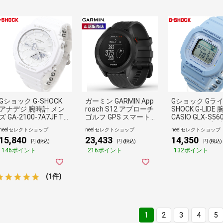
Gショック G-SHOCK
ガーミン GARMIN App
Gショック Gライ
アナデジ 腕時計 メン
roach S12 アプローチ
SHOCK G-LIDE
ズ GA-2100-7A7JF TO
ゴルフ GPS スマート
CASIO GLX-S56
NE-ON-TONE Series
ウォッチ
F GLX-5600 小
neelセレクトショップ
neelセレクトショップ
neelセレクトショップ
ジーショック
型化モデル ジー
15,840
23,433
14,350
ック
円 (税込)
円 (税込)
円 (税込)
146ポイント
216ポイント
132ポイント
(1件)
1
2
3
4
5