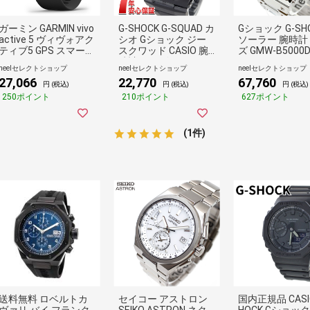
ガーミン GARMIN vivo
G-SHOCK G-SQUAD カ
Gショック G-SH
active 5 ヴィヴォアク
シオ Gショック ジー
ソーラー 腕時計
ティブ5 GPS スマート
スクワッド CASIO 腕
ズ GMW-B5000D
ウォッチ 010-02862-
時計 メンズ スマート
ジーショック フ
neelセレクトショップ
neelセレクトショップ
neelセレクトショップ
40 腕時計
フォンリンク GBD-20
タル シルバー
27,066
22,770
67,760
0-1A1JF
円 (税込)
円 (税込)
円 (税込)
250ポイント
210ポイント
627ポイント
(1件)
送料無料 ロベルトカ
セイコー アストロン
国内正規品 CASIO
ヴァリ バイ フランク
SEIKO ASTRON ネク
HOCK Gショック