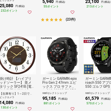
5,940
23,100
ビックカメラ
（壁掛け時計）
円 (税込)
円 (税込)
25,080
55ポイント
213ポイント
円 (税込)
232ポイント
(23件)
掛け時計 【ハイブリ
ガーミン GARMIN epix
ガーミン GARMIN
ッドソーラー】 茶メ
Pro Gen 2 47mm エピ
roach S50 ア
タリック SF241B [電
ックス プロ サファイ
S50 ゴルフ GPS
波自動受信機能有]
ヤ 010-02803-52 GPS
ートウォッチ 腕
neelセレクトショップ
neelセレクトショップ
【在庫有り】1～2日で出荷予定(日付指定可)
スマートウォッチ 腕
10-03010-20
95,185
61,579
ビックカメラ
時計
円 (税込)
円 (税込)
14,080
881ポイント
570ポイント
円 (税込)
130ポイント