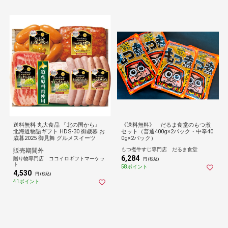
送料無料 丸大食品 『北の国から』
《送料無料》 だるま食堂のもつ煮
北海道物語ギフト HDS-30 御歳暮 お
セット（普通400g×2パック・中辛40
歳暮2025 御見舞 グルメスイーツ
0g×2パック）
もつ煮牛すじ専門店 だるま食堂
販売期間外
6,284
贈り物専門店 ココイロギフトマーケッ
円 (税込)
ト
58ポイント
4,530
円 (税込)
41ポイント