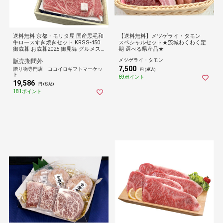
送料無料 京都・モリタ屋 国産黒毛和
【送料無料】メツゲライ・タモン
牛ロースすき焼きセット KRSS-450
スペシャルセット★茨城わくわく定
御歳暮 お歳暮2025 御見舞 グルメス
期 選べる県産品★
イーツ
メツゲライ・タモン
販売期間外
7,500
贈り物専門店 ココイロギフトマーケッ
円 (税込)
ト
69ポイント
19,586
円 (税込)
181ポイント