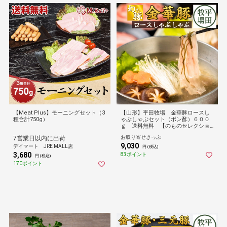
【Meat Plus】モーニングセット（3
【山形】平田牧場 金華豚ロースし
種合計750g）
ゃぶしゃぶセット（ポン酢）６００
ｇ 送料無料 【のものセレクショ
ン】
お取り寄せきっぷ
7営業日以内に出荷
9,030
デイマート JRE MALL店
円 (税込)
3,680
83ポイント
円 (税込)
170ポイント