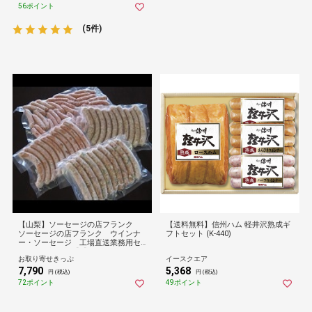
56ポイント
(5件)
【山梨】ソーセージの店フランク
【送料無料】信州ハム 軽井沢熟成ギ
ソーセージの店フランク ウインナ
フトセット (K-440)
ー・ソーセージ 工場直送業務用セ
ット 送料無料【【のものセレクシ
お取り寄せきっぷ
イースクエア
ョン】】
7,790
5,368
円 (税込)
円 (税込)
72ポイント
49ポイント