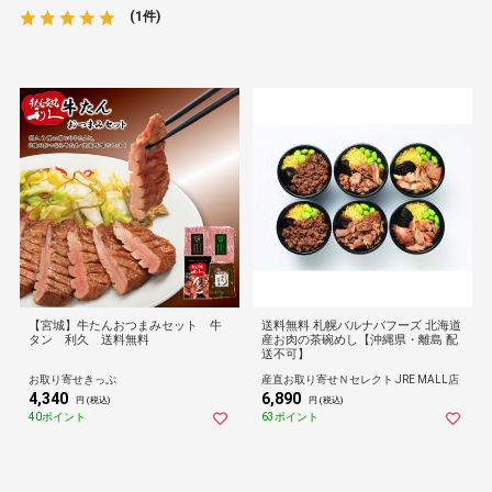
(1件)
【宮城】牛たんおつまみセット 牛
送料無料 札幌バルナバフーズ 北海道
タン 利久 送料無料
産お肉の茶碗めし【沖縄県・離島 配
送不可】
お取り寄せきっぷ
産直お取り寄せＮセレクト JRE MALL店
4,340
6,890
円 (税込)
円 (税込)
40ポイント
63ポイント