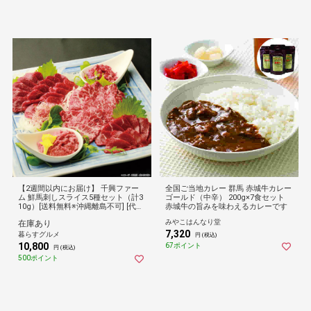
【2週間以内にお届け】 千興ファー
全国ご当地カレー 群馬 赤城牛カレー
ム 鮮馬刺しスライス5種セット（計3
ゴールド（中辛） 200g×7食セット
10g）[送料無料※沖縄離島不可] [代引
赤城牛の旨みを味わえるカレーです
き不可]ギフト 倉庫C
みやこはんなり堂
在庫あり
7,320
暮らすグルメ
円 (税込)
10,800
67ポイント
円 (税込)
500ポイント