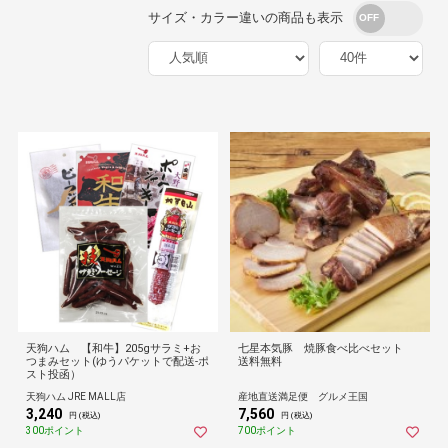
サイズ・カラー違いの商品も表示
天狗ハム 【和牛】205gサラミ+お
七星本気豚 焼豚食べ比べセット
つまみセット(ゆうパケットで配送-ポ
送料無料
スト投函）
天狗ハム JRE MALL店
産地直送満足便 グルメ王国
3,240
7,560
円 (税込)
円 (税込)
300ポイント
700ポイント