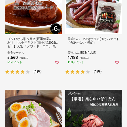
《8/17から順次発送(夏季休業の
天狗ハム 205gサラミ(ゆうパケット
為)》【お中元ギフト(御中元)2026に
で配送-ポスト投函）
も！】大阪 「ノワ・ド・ココ」 黒毛
和牛入煮込みハンバーグ(計6個)[送料
美食サークル
天狗ハム JRE MALL店
無料]（のし対応可能）
5,560
1,188
円 (税込)
円 (税込)
51ポイント
110ポイント
(1件)
(1件)