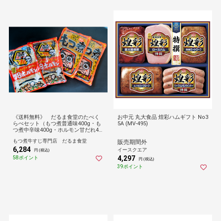
《送料無料》 だるま食堂のたべく
お中元 丸大食品 煌彩ハムギフト No3
らべセット（もつ煮普通味400g・も
5A (MV-495)
つ煮中辛味400g・ホルモン甘だれ40
0g・ホルモン塩だれ400g）
もつ煮牛すじ専門店 だるま食堂
販売期間外
6,284
イースクエア
円 (税込)
4,297
58ポイント
円 (税込)
39ポイント