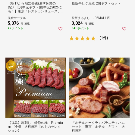
《8/17から順次発送(夏季休業の
松阪牛しぐれ煮 2個ギフトセット
為)》【お中元ギフト(御中元)2026に
も！】東京「レストランリューズ」
飯塚隆太監修 デミグラスハンバーグ
美食サークル
松阪まるよし JREMALL店
＆ビーフシチューギフト[送料無料]
5,076
3,024
（のし対応可能）
円 (税込)
円 (税込)
47ポイント
140ポイント
(1件)
【福島】馬刺し 鈴静の極 Premiu
「ホテルオークラ」バラエティハム
m 冷凍 送料無料【のものセレク
セット 東京 ホテル ギフト 送
ション】
料無料