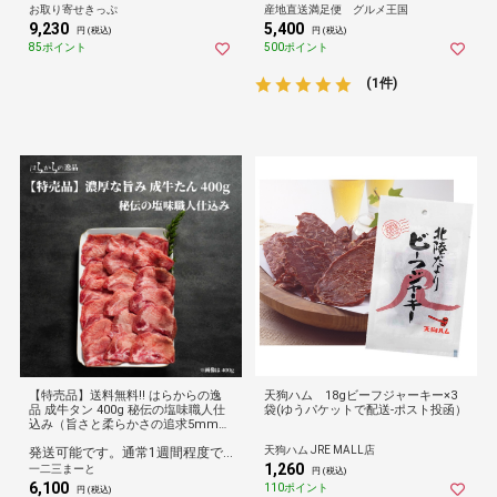
お取り寄せきっぷ
産地直送満足便 グルメ王国
9,230
5,400
円 (税込)
円 (税込)
85ポイント
500ポイント
(1件)
【特売品】送料無料!! はらからの逸
天狗ハム 18gビーフジャーキー×3
品 成牛タン 400g 秘伝の塩味職人仕
袋(ゆうパケットで配送-ポスト投函）
込み（旨さと柔らかさの追求5mmカ
ット）
天狗ハム JRE MALL店
発送可能です。通常1週間程度で納品となります。
1,260
一二三まーと
円 (税込)
6,100
110ポイント
円 (税込)