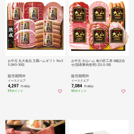
お中元 丸大食品 王覇ハムギフト No3
お中元 大山ハム 食の匠工房 6種詰合
5 (MO-300)
せ(国産豚肉使用) (DLG-58)
販売期間外
販売期間外
イースクエア
イースクエア
4,297
7,084
円 (税込)
円 (税込)
39ポイント
65ポイント