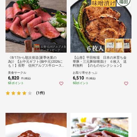
《8/17から順次発送(夏季休業の
【山形】平田牧場 日本の米育ち金
為)》【お中元ギフト(御中元)2026に
華豚・三元豚味噌漬け ６枚入 送
も！】長野 信州アルプス牛ロース
料無料 【のものセレクション】
トビーフ[送料無料]（のし対応可能）
美食サークル
お取り寄せきっぷ
6,820
6,510
円 (税込)
円 (税込)
63ポイント
60ポイント
(1件)