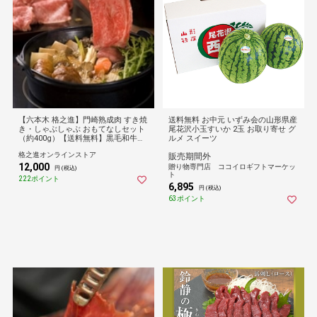
【六本木 格之進】門崎熟成肉 すき焼
送料無料 お中元 いずみ会の山形県産
き・しゃぶしゃぶ おもてなしセット
尾花沢小玉すいか 2玉 お取り寄せ グ
（約400g）【送料無料】黒毛和牛
ルメ スイーツ
ギフト
格之進オンラインストア
販売期間外
12,000
贈り物専門店 ココイロギフトマーケッ
円 (税込)
ト
222ポイント
6,895
円 (税込)
63ポイント