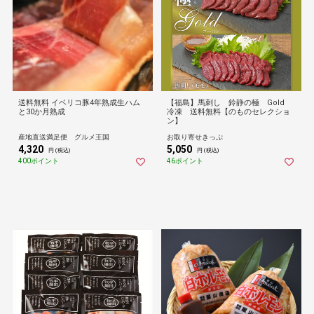
送料無料 イベリコ豚4年熟成生ハム
【福島】馬刺し 鈴静の極 Gold
と30か月熟成
冷凍 送料無料【のものセレクショ
ン】
産地直送満足便 グルメ王国
お取り寄せきっぷ
4,320
5,050
円 (税込)
円 (税込)
400ポイント
46ポイント