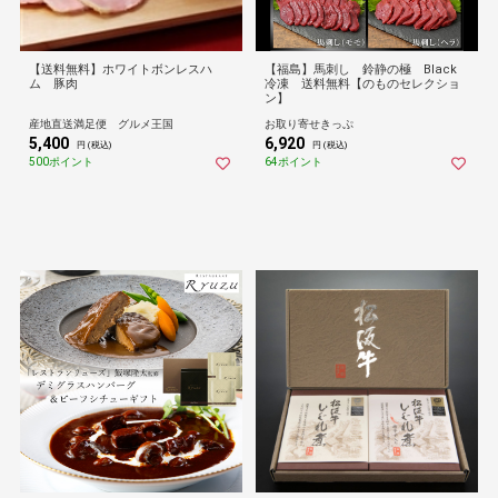
【送料無料】ホワイトボンレスハ
【福島】馬刺し 鈴静の極 Black
ム 豚肉
冷凍 送料無料【のものセレクショ
ン】
産地直送満足便 グルメ王国
お取り寄せきっぷ
5,400
6,920
円 (税込)
円 (税込)
500ポイント
64ポイント