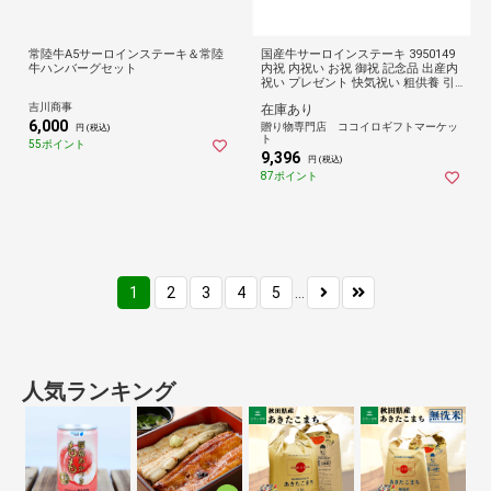
常陸牛A5サーロインステーキ＆常陸
国産牛サーロインステーキ 3950149
牛ハンバーグセット
内祝 内祝い お祝 御祝 記念品 出産内
祝い プレゼント 快気祝い 粗供養 引
出物
吉川商事
在庫あり
6,000
贈り物専門店 ココイロギフトマーケッ
円 (税込)
ト
55ポイント
9,396
円 (税込)
87ポイント
1
2
3
4
5
...
人気ランキング