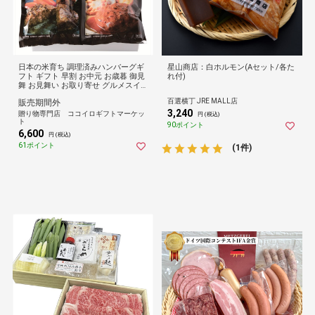
日本の米育ち 調理済みハンバーグギ
星山商店：白ホルモン(Aセット/各た
フト ギフト 早割 お中元 お歳暮 御見
れ付)
舞 お見舞い お取り寄せ グルメスイ
ーツ
百選横丁 JRE MALL店
販売期間外
3,240
贈り物専門店 ココイロギフトマーケッ
円 (税込)
ト
90ポイント
6,600
円 (税込)
61ポイント
(1件)