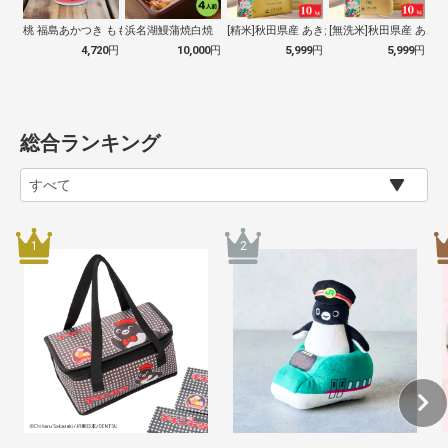
桃 福島あかつき もも 160g缶 20…
浜名湖鰻蒲焼白焼 4人前
[精米]秋田県産 あきたこまち 令和7年…
[無洗米]秋田県産 あきた
4,720
円
10,000
円
5,999
円
5,999
円
総合ランキング