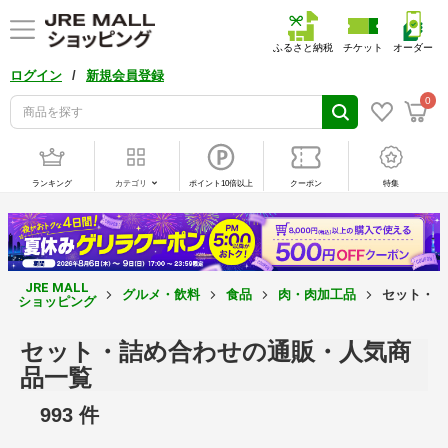
ふるさと納税
チケット
オーダー
/
ログイン
新規会員登録
0
ランキング
カテゴリ
ポイント10倍以上
クーポン
特集
JRE MALL
グルメ・飲料
食品
肉・肉加工品
セット・詰
ショッピング
セット・詰め合わせの通販・人気商
品一覧
993 件