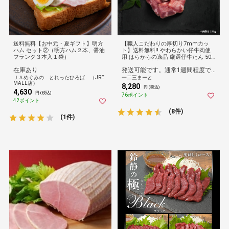
送料無料【お中元・夏ギフト】明方
【職人こだわりの厚切り7mmカッ
ハム セット②（明方ハム２本、醤油
ト】送料無料!! やわらかい仔牛肉使
フランク３本入１袋）
用 はらからの逸品 厳選仔牛たん 500
g 秘伝の塩味職人仕込み
在庫あり
発送可能です。通常1週間程度で納品となります。
ＪＡめぐみの とれったひろば （JRE
一二三まーと
MALL店）
8,280
円 (税込)
4,630
円 (税込)
76ポイント
42ポイント
(8件)
(1件)