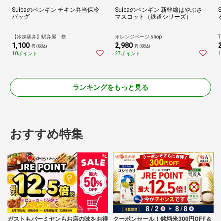
Suicaのペンギン チキン弁当保冷
Suicaのペンギン 新幹線はやぶさ
バッグ
マスコット（鉄道シリーズ）
【冷凍駅弁】駅弁屋 祭
オレンジページ shop
T
1,100
2,980
円 (税込)
円 (税込)
10ポイント
27ポイント
ランキングをもっと見る
おすすめ特集
ガストもバーミヤンもお店の味をお得
クーポンセール！銘柄米300円OFF＆