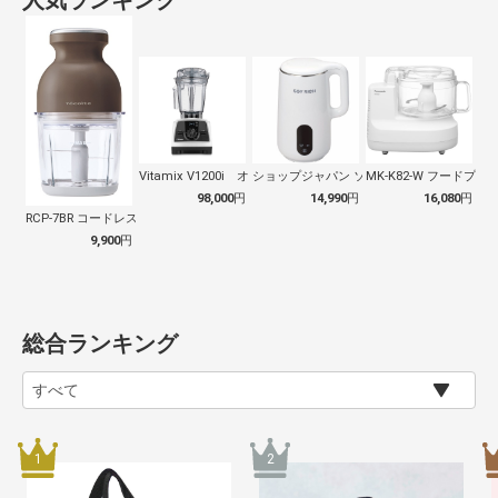
人気ランキング
Vitamix V1200i オールラウ…
ショップジャパン ソイリッチ(完全豆乳メ…
MK-K82-W フードプロ
98,000
円
14,990
円
16,080
円
RCP-7BR コードレス カプセルカッ…
9,900
円
総合ランキング