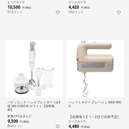
K
ビックカメラ
ビックカメラ
10,500
4,420
円 (税込)
円 (税込)
97ポイント
40ポイント
パナソニック ハンドブレンダー 1台4
ハンドミキサー グレージュ MEK-90G
役 MX-S302-W ホワイト【送料無
G
料】
家電のPCあきんど
【在庫有り】1～2日で出荷予定(日付指定可)
9,300
ビックカメラ
円 (税込)
4,480
86ポイント
円 (税込)