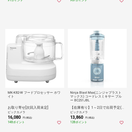
91ポイント
907ポイント
MK-K82-W フードプロセッサー ホワ
Ninja Blast Max(ニンジャブラスト
イト
マックス) コードレスミキサー ブル
ー BC251JBL
お取り寄せ[次回入荷未定]
【在庫有り】1～2日で出荷予定(日付指定可)
ビックカメラ
ビックカメラ
16,080
13,860
円 (税込)
円 (税込)
148ポイント
128ポイント