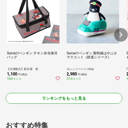
Suicaのペンギン チキン弁当保冷
Suicaのペンギン 新幹線はやぶさ
バッグ
マスコット（鉄道シリーズ）
【冷凍駅弁】駅弁屋 祭
オレンジページ shop
T
1,100
2,980
円 (税込)
円 (税込)
10ポイント
27ポイント
ランキングをもっと見る
おすすめ特集