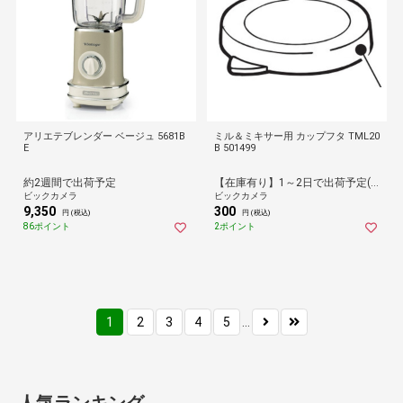
アリエテブレンダー ベージュ 5681B
ミル＆ミキサー用 カップフタ TML20
E
B 501499
約2週間で出荷予定
【在庫有り】1～2日で出荷予定(日付指定可)
ビックカメラ
ビックカメラ
9,350
300
円 (税込)
円 (税込)
86ポイント
2ポイント
1
2
3
4
5
...