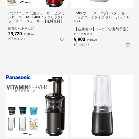
パナソニック 低速ジューサー ビタミ
Toffy オートスープブレンダー セラ
ンサーバー MJ-L400-R メタリックレ
ミックコートタイプ グレージュ K-A
ッド スロージューサー【送料無料】
S2-GE
家電のPCあきんど
【在庫有り】1～2日で出荷予定(日付指定可)
29,720
ビックカメラ
円 (税込)
9,900
275ポイント
円 (税込)
91ポイント