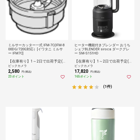
ミルサーカッター一式 IFM-7C(IFM-8
ヒーター機能付きブレンダー おうち
00DG/720G対応）[イワタニ ミルサ
シェフBLENDER siroca ダークグレ
ー IFM7C]
ー SM-S151HD
【在庫有り】1～2日で出荷予定(日付指定可)
【在庫有り】1～2日で出荷予定(日付指定可)
ビックカメラ
ビックカメラ
2,580
17,820
円 (税込)
円 (税込)
23ポイント
165ポイント
(1件)