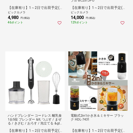
プル BC251JPU
【在庫有り】1～2日で出荷予定(日付指定可)
【在庫有り】1～2日で出荷予定(日付指定可)
ビックカメラ
ビックカメラ
4,980
14,000
円 (税込)
円 (税込)
46ポイント
129ポイント
ハンドブレンダー コードレス 離乳食
電動式2in1かき氷＆ミキサー ブラッ
1台5役 ブレンダー &lt; つぶす / まぜ
ク HDL-7431
る / きざむ / おろす / 泡立てる &gt;
海外対応 フードプロセッサー ハンド
【在庫有り】1～2日で出荷予定(日付指定可)
【在庫有り】1～2日で出荷予定(日付指定可)
ミキサー 調理器具 ブラック TBL70A-