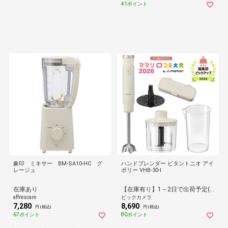
41ポイント
象印 ミキサー BM-SA10-HC グ
ハンドブレンダー ビタントニオ アイ
レージュ
ボリー VHB-30-I
在庫あり
【在庫有り】1～2日で出荷予定(日付指定可)
affrescare
ビックカメラ
7,280
8,690
円 (税込)
円 (税込)
67ポイント
80ポイント