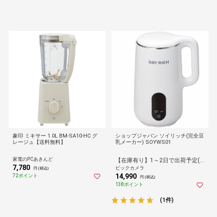
象印 ミキサー 1.0L BM-SA10-HC グ
ショップジャパン ソイリッチ(完全豆
レージュ【送料無料】
乳メーカー) SOYWS01
家電のPCあきんど
【在庫有り】1～2日で出荷予定(日付指定可)
7,780
ビックカメラ
円 (税込)
14,990
72ポイント
円 (税込)
138ポイント
(1件)