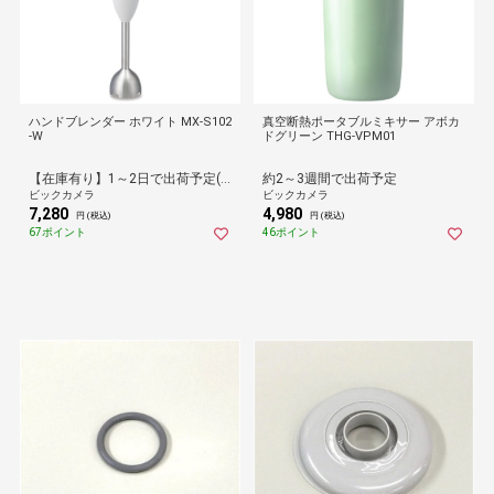
ハンドブレンダー ホワイト MX-S102
真空断熱ポータブルミキサー アボカ
-W
ドグリーン THG-VPM01
【在庫有り】1～2日で出荷予定(日付指定可)
約2～3週間で出荷予定
ビックカメラ
ビックカメラ
7,280
4,980
円 (税込)
円 (税込)
67ポイント
46ポイント