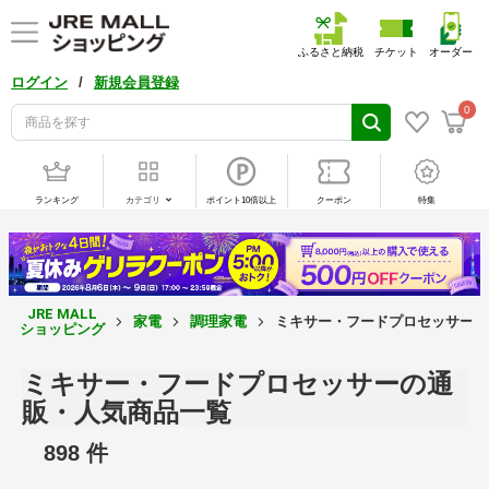
ふるさと納税
チケット
オーダー
/
ログイン
新規会員登録
0
ランキング
カテゴリ
ポイント10倍以上
クーポン
特集
JRE MALL
家電
調理家電
ミキサー・フードプロセッサー 
ショッピング
ミキサー・フードプロセッサーの通
販・人気商品一覧
898 件