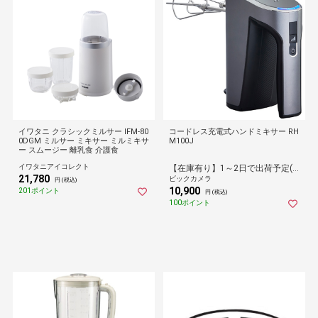
イワタニ クラシックミルサー IFM-80
コードレス充電式ハンドミキサー RH
0DGM ミルサー ミキサー ミルミキサ
M100J
ー スムージー 離乳食 介護食
イワタニアイコレクト
【在庫有り】1～2日で出荷予定(日付指定可)
21,780
ビックカメラ
円 (税込)
10,900
201ポイント
円 (税込)
100ポイント