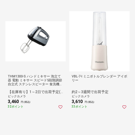
THM1300-S ハンドミキサー 泡立て
VBL-7-I ミニボトルブレンダー アイボ
器 電動 ミキサー スピード5段階調節
リー
自立式 ステンレスビーター 食洗機対
応 ホイッパー ビーター取外しワンタ
【在庫有り】1～2日で出荷予定(日付指定可)
約2～3週間で出荷予定
ッチ 収納ケース付き シルバー シル
バー
ビックカメラ
ビックカメラ
3,460
3,610
円 (税込)
円 (税込)
32ポイント
33ポイント