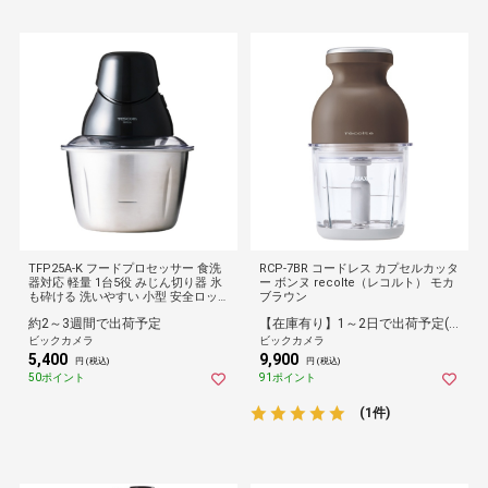
TFP25A-K フードプロセッサー 食洗
RCP-7BR コードレス カプセルカッタ
器対応 軽量 1台5役 みじん切り器 氷
ー ボンヌ recolte（レコルト） モカ
も砕ける 洗いやすい 小型 安全ロッ
ブラウン
ク ブラック ブラック
約2～3週間で出荷予定
【在庫有り】1～2日で出荷予定(日付指定可)
ビックカメラ
ビックカメラ
5,400
9,900
円 (税込)
円 (税込)
50ポイント
91ポイント
(1件)