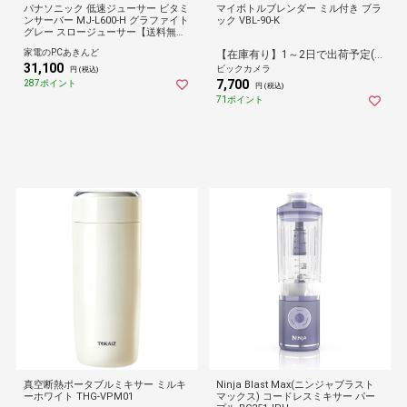
パナソニック 低速ジューサー ビタミ
マイボトルブレンダー ミル付き ブラ
ンサーバー MJ-L600-H グラファイト
ック VBL-90-K
グレー スロージューサー【送料無
料】
家電のPCあきんど
【在庫有り】1～2日で出荷予定(日付指定可)
31,100
ビックカメラ
円 (税込)
7,700
287ポイント
円 (税込)
71ポイント
真空断熱ポータブルミキサー ミルキ
Ninja Blast Max(ニンジャブラスト
ーホワイト THG-VPM01
マックス) コードレスミキサー パー