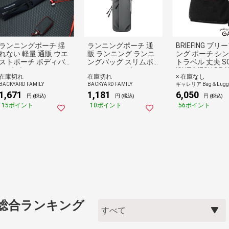
ランニングポーチ 揺
ランニングポーチ 通
BRIEFING ブリ
れない 軽量 通販 ウエ
販 ランニング ランニ
ング ポーチ シ
ストポーチ ボディバ
ングバッグ スリムポ
トラベル 丈夫 SOL
ッグ ボディバック ラ
ーチ ショルダーバッ
IGHT MESH DR
在庫切れ
在庫切れ
× 在庫なし
ンニングバッグ ラン
グ 軽量 薄型 ジョギン
RING POUCH S 
BACKYARD FAMILY
BACKYARD FAMILY
ギャレリア Bag＆Lugg
ニングバック ダブル
グポーチ 男女兼用 サ
1G19 ソリッド
1,671
1,181
6,050
ポケット 反射板 スポ
イクリング ポーチ バ
円 (税込)
円 (税込)
円 (税込)
ーツ コンパクト ラン
ッグ おしゃれ ジョギ
15ポイント
10ポイント
56ポイント
ニング ウォーキング
ング マラソン ウォー
マラソン ジョギング
キング 斜め掛け スポ
メンズ レディース 男
ーツ ギフト 贈り物
女兼用
総合ランキング