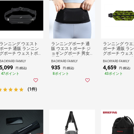
ランニング ウエスト
ランニングポーチ 通
ランニング ウエ
ポーチ 通販 ランニン
販 ウエストポーチ ジ
ポーチ 通販 ラ
グポーチ ウェストポ
ョギングポーチ 男女
グポーチ ウェス
ーチ マラソンポーチ
兼用 ジョギング レデ
ーチ マラソンポ
BACKYARD FAMILY
BACKYARD FAMILY
BACKYARD FAMILY
ジョギングポーチ 揺
ィース メンズ ウェス
ジョギングポーチ
5,099
935
4,659
れにくい FITLETIC フ
トバッグ フィットネ
っ水 FITLETIC
円 (税込)
円 (税込)
円 (税込)
ィットレティック N-0
スバッグ 軽量 軽い 小
トレティック MIN
47ポイント
8ポイント
43ポイント
1J 防水 マラソン ラン
物入れ スマホ 水筒 伸
水 マラソン ラ
ニンググッズ スポー
縮素材 おしゃれ かわ
ググッズ スポー
ツグッズ スポーツア
いい 収納 ジム 山登り
ッズ スポーツア
(1件)
クセサリー スポーツ
カジュアル
サリー スポーツ
ジョギング
ジョギング