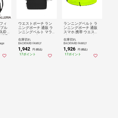
ーフィ
ウエストポーチ ラン
ランニングベルト ラ
ンプル
ニングポーチ 通販 ラ
ンニングポーチ 通販
ID L
ンニングベルト マラ
スマホ 携帯 ウエスト
AWST
ソン メンズ レディー
ポーチ ランニングバ
在庫切れ
在庫切れ
BRA26
ス ランニング ボディ
ッグ マラソン ランニ
age
BACKYARD FAMILY
BACKYARD FAMILY
ライト
バッグ ジョギング ポ
ング メンズ レディー
1,942
1,926
ーチ 大容量 ランニン
ス ジョギングポーチ
円 (税込)
円 (税込)
グバッグ コンパクト
ベルト ウエスト 軽い
17ポイント
17ポイント
ウォーキング ジム ス
揺れない スポーツ フ
ポーツ 運動 軽量 スポ
ィットネス コンパク
ーツジム アウトドア
ト 収納 サイクリング
旅行 内ポケット
ウォーキング 調整可
能