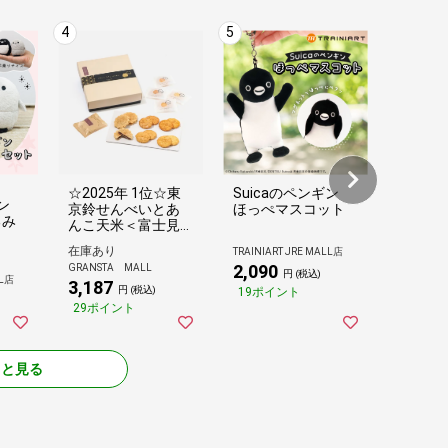
☆2025年 1位☆東
Suicaのペンギン
ミック
ギン
京鈴せんべいとあ
ほっぺマスコット
あり 7種
るみ
んこ天米＜富士見
ューナ
堂＞
アーモン
在庫あり
TRAINIART JRE MALL店
ポッキ
2,090
GRANSTA MALL
あてめあて
くるみ
円 (税込)
LL店
3,187
1,000
トコーン
円 (税込)
19ポイント
つまみ 
29ポイント
90ポイ
大容量 
健康 チ
大人気 
っと見る
定