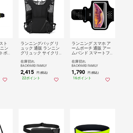
スト
ランニングバッグ リ
ランニング スマホ ア
ンニン
ュック 通販 ランニン
ームポーチ 通販 アー
トポ
グリュック サイクリ
ムバンド スマートフ
ーチ
ングバッグ サイクリ
ォン リストバンド レ
在庫切れ
在庫切れ
 は
ングリュック ランニ
ディース メンズ ポー
BACKYARD FAMILY
BACKYARD FAMILY
 フィッ
ングベスト サイクリ
チ ジム オシャレ おし
2,415
1,790
IP 撥
ング ランニング メン
ゃれ ウォーキング 携
円 (税込)
円 (税込)
ンニン
ズ レディース 軽量 ト
帯 シンプル ジョギン
22ポイント
16ポイント
ツグ
レイルランニング 登
グ スポーツ 小物収納
クセ
山 トレラン 自転車 マ
運動 サイクリング フ
用品
ラソン ジョギング ア
ィットネス アウトド
ウトドア スポーツ
ア スポーツ用品 軽い