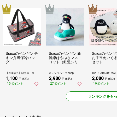
Suicaのペンギン チ
Suicaのペンギン 新
Suicaのペン
キン弁当保冷バッ
幹線はやぶさマス
お手玉ぬいぐ
グ
コット（鉄道シリ
セット
ーズ）
【冷凍駅弁】駅弁屋 祭
オレンジページ shop
TRAINIART JRE MA
1,100
2,980
2,080
円 (税込)
円 (税込)
円 (税込)
10ポイント
27ポイント
19ポイント
ランキングをも