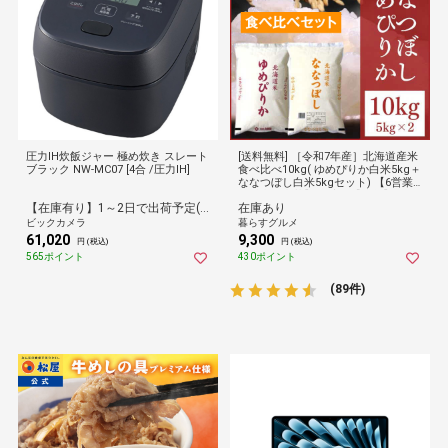
圧力IH炊飯ジャー 極め炊き スレート
[送料無料] ［令和7年産］北海道産米
ブラック NW-MC07 [4合 /圧力IH]
食べ比べ10kg( ゆめぴりか白米5kg＋
ななつぼし白米5kgセット) 【6営業
日以内に出荷】 倉庫C 【防災】
【在庫有り】1～2日で出荷予定(日付指定可)
在庫あり
ビックカメラ
暮らすグルメ
61,020
9,300
円 (税込)
円 (税込)
565ポイント
430ポイント
(89件)