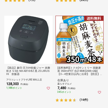
(1件)
(28件)
【新品】象印 圧力IH炊飯ジャー 炎舞
[送料無料][トクホ]サントリー 胡麻麦
炊き 5.5合 NX-AB10-BZ 黒 ZOJIRUS
茶 350mlPET 合計48本[24本×2箱]
HI 炊飯器
【3～4営業日以内に出荷】【防災】
サントリー倉庫C
アウトレットプラザJRE MALL店
在庫あり
128,303
暮らすグルメ
円 (税込)
7,480
1,188ポイント
円 (税込)
345ポイント
(16件)