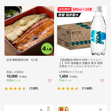
浜名湖鰻蒲焼白焼 4人前
【強炭酸水500ml×24本｜ストレー
ト】VOX 強炭酸水 炭酸水 軟水 国産
天然水 ナチュラルミネラルウォータ
ー 全5種 ストレート シリカ ミント
美味しさ発見伝
LIFESTA(ライフスタ)
レモン コーラ フレーバー 無糖
10,000
1,650
円 (税込)
円 (税込)
920ポイント
15ポイント
(12件)
(116件)