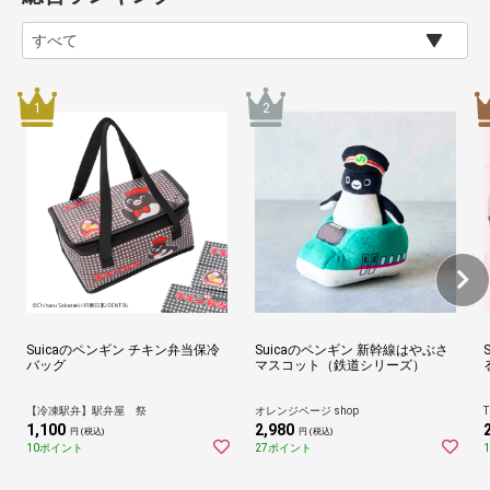
Suicaのペンギン チキン弁当保冷
Suicaのペンギン 新幹線はやぶさ
バッグ
マスコット（鉄道シリーズ）
【冷凍駅弁】駅弁屋 祭
オレンジページ shop
T
1,100
2,980
円 (税込)
円 (税込)
10ポイント
27ポイント