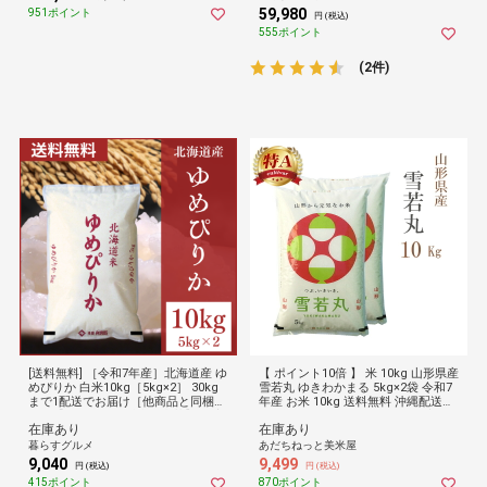
59,980
951ポイント
円 (税込)
555ポイント
(2件)
[送料無料] ［令和7年産］北海道産 ゆ
【 ポイント10倍 】 米 10kg 山形県産
めぴりか 白米10kg［5kg×2］ 30kg
雪若丸 ゆきわかまる 5kg×2袋 令和7
まで1配送でお届け［他商品と同梱不
年産 お米 10kg 送料無料 沖縄配送不
可］【1～2営業日以内に出荷】 倉庫
可 10キロ お得 セール SALE 限定
在庫あり
在庫あり
C 【防災】
暮らすグルメ
あだちねっと美米屋
9,040
9,499
円 (税込)
円 (税込)
415ポイント
870ポイント