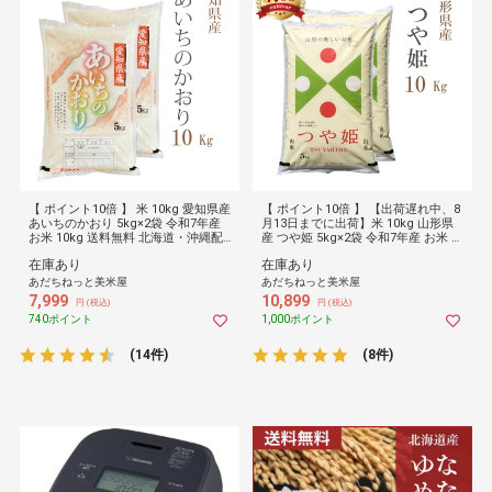
【 ポイント10倍 】 米 10kg 愛知県産
【 ポイント10倍 】 【出荷遅れ中、8
あいちのかおり 5kg×2袋 令和7年産
月13日までに出荷】米 10kg 山形県
お米 10kg 送料無料 北海道・沖縄配
産 つや姫 5kg×2袋 令和7年産 お米 1
送不可 10キロ
0kg 送料無料 北海道・沖縄配送不可
在庫あり
在庫あり
10キロ
あだちねっと美米屋
あだちねっと美米屋
7,999
10,899
円 (税込)
円 (税込)
740ポイント
1,000ポイント
(14件)
(8件)