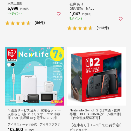
水菜土農園
在庫あり
5,999
GRANSTA MALL
円 (税込)
1,047
55ポイント
円 (税込)
9ポイント
(86件)
(113件)
＼設置サービス込み／ 家電セット 一
Nintendo Switch 2（日本語・国内
人暮らし 7点 アイリスオーヤマ 冷蔵
専用） BEE-S-KB6CA[ゲーム機本体]
庫 133L 洗濯機 5kg 電子レンジ 掃除
【代金引換配送不可】
機 炊飯器 電気ケトル 安心延長保証
アイリスオーヤマ公式 アイリスプラザ
【在庫有り】1～2日で出荷予定(日付指定可)
対象 2026年
102,800
ビックカメラ
円 (税込)