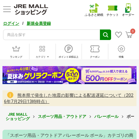
ふるさと納税
チケット
オーダー
/
ログイン
新規会員登録
0
ランキング
カテゴリ
ポイント10倍以上
クーポン
特集
熊本県で発生した地震の影響による配送遅延について（202
6年7月29日13時時点）
JRE MALL
スポーツ用品・アウトドア
バレーボール
ボール
ショッピング
「スポーツ用品・アウトドア バレーボール ボール」カテゴリの商