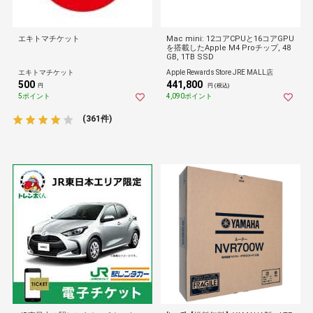
エキトマチケット
Mac mini: 12コアCPUと16コアGPU
を搭載したApple M4 Proチップ, 48
GB, 1TB SSD
エキトマチケット
Apple Rewards Store JRE MALL店
500
441,800
円
円 (税込)
5ポイント
4,090ポイント
(361件)