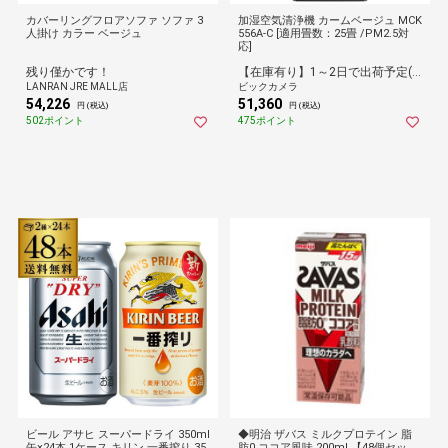
カバーリングフロアソファ ソファ 3
加湿空気清浄機 カームベージュ MCK
人掛け カラー ベージュ
556A-C [適用畳数：25畳 /PM2.5対
応]
残り僅かです！
【在庫有り】1～2日で出荷予定(日付指定可)
LANRAN JRE MALL店
ビックカメラ
54,226
51,360
円 (税込)
円 (税込)
502ポイント
475ポイント
ビール アサヒ スーパードライ 350ml
◆明治 ザバス ミルクプロテイン 脂
缶×24本 1ケース キリン 一番搾り 35
肪0 ココア風味 200ml 【48個セッ