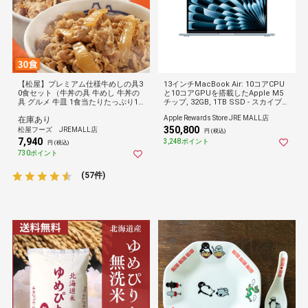
【松屋】プレミアム仕様牛めしの具3
13インチMacBook Air: 10コアCPU
0食セット（牛丼の具 牛めし 牛丼の
と10コアGPUを搭載したApple M5
具 グルメ 牛皿 1食当たりたっぷり13
チップ, 32GB, 1TB SSD - スカイブル
5g 冷凍食品おかず セット お惣菜 牛
ー
Apple Rewards Store JRE MALL店
在庫あり
丼 肉 食事 まつや 非常食 ブラックフ
350,800
ライデー）
松屋フーズ JREMALL店
円 (税込)
7,940
3,248ポイント
円 (税込)
730ポイント
(57件)