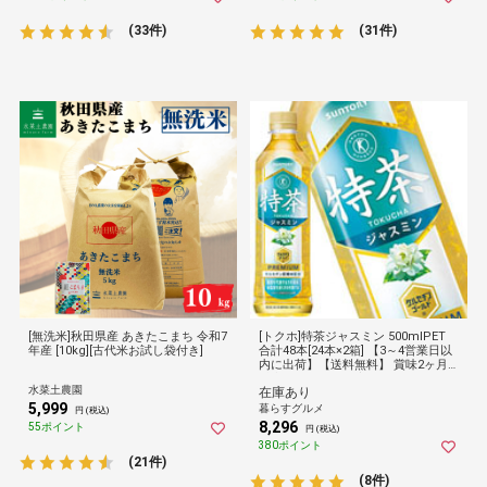
(33件)
(31件)
[無洗米]秋田県産 あきたこまち 令和7
[トクホ]特茶ジャスミン 500mlPET
年産 [10kg][古代米お試し袋付き]
合計48本[24本×2箱] 【3～4営業日以
内に出荷】【送料無料】 賞味2ヶ月
以上サントリー倉庫C★
水菜土農園
在庫あり
5,999
暮らすグルメ
円 (税込)
8,296
55ポイント
円 (税込)
380ポイント
(21件)
(8件)