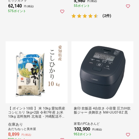
5,980
不可】
填包装】令和７年(2025年)産
ビックカメラ
円 (税込)
62,140
55ポイント
円 (税込)
575ポイント
(2件)
【 ポイント10倍 】 米 10kg 愛知県産
象印 炊飯器 4合炊き 小容量 圧力IH炊
コシヒカリ 5kg×2袋 令和7年産 お米
飯ジャー 炎舞炊き NW-UU07-BZ 黒
10kg 送料無料 北海道・沖縄配送不
可 10キロ お得 セール SALE 限定
家電のPCあきんど
在庫あり
102,900
あだちねっと美米屋
円 (税込)
8,899
952ポイント
円 (税込)