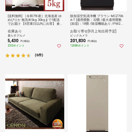
[送料無料] ［令和7年産］北海道産 ゆ
除加湿空気清浄機 ブラウン MCZ706
めぴりか 無洗米5kg 30kgまで1配送
A-T [適用畳数：32畳 /最大適用畳数
でお届け 【6営業日以内に出荷】 倉
(加湿)：18畳 /除湿機能あり /PM2.5
庫C 【防災】
対応]
在庫あり
お取り寄せ[9月上旬出荷予定]
暮らすグルメ
ビックカメラ
5,430
201,830
円 (税込)
円 (税込)
250ポイント
1,868ポイント
(6件)