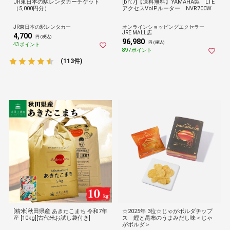
JR東日本の駅レンタカーチケット
[bn:7]【送料無料】YAMAHA製 LTE
（5,000円分）
アクセスVoIPルーター NVR700W
JR東日本の駅レンタカー
オンラインショッピングエクセラー
JRE MALL店
4,700
円 (税込)
96,980
円 (税込)
43ポイント
897ポイント
(113件)
[精米]秋田県産 あきたこまち 令和7年
☆2025年 3位☆じゃがボルダチップ
産 [10kg][古代米お試し袋付き]
ス 鰹と昆布のうまみだし味＜じゃ
がボルダ＞