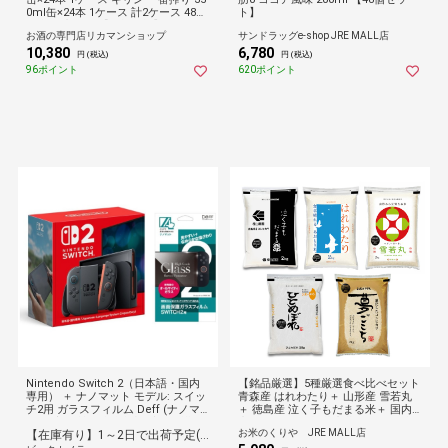
0ml缶×24本 1ケース 計2ケース 48本
ト】
販売 国産 長S 【送料無料】
お酒の専門店リカマンショップ
サンドラッグe-shop JRE MALL店
10,380
6,780
円 (税込)
円 (税込)
96ポイント
620ポイント
Nintendo Switch 2（日本語・国内
【銘品厳選】5種厳選食べ比べセット
専用） ＋ ナノマット モデル: スイッ
青森産 はれわたり＋ 山形産 雪若丸
チ2用 ガラスフィルム Deff (ナノマ
＋ 徳島産 泣く子もだまる米＋ 国内
ット/高画質＆反射防止) 液晶保護 セ
産ひとめぼれ+福井産夢ごこち 白米1
お米のくりや JRE MALL店
【在庫有り】1～2日で出荷予定(日付指定可)
ット[ゲーム機本体] 【代金引換配送
0kg（2kg×5袋）【送料無料・窒素充