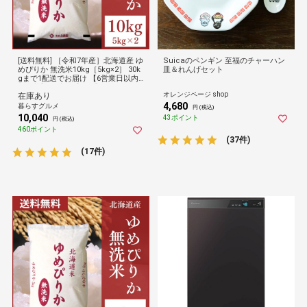
[送料無料] ［令和7年産］北海道産 ゆ
Suicaのペンギン 至福のチャーハン
めぴりか 無洗米10kg［5kg×2］ 30k
皿＆れんげセット
gまで1配送でお届け 【6営業日以内
に出荷】 倉庫C 【防災】
オレンジページ shop
在庫あり
4,680
暮らすグルメ
円 (税込)
10,040
43ポイント
円 (税込)
460ポイント
(37件)
(17件)