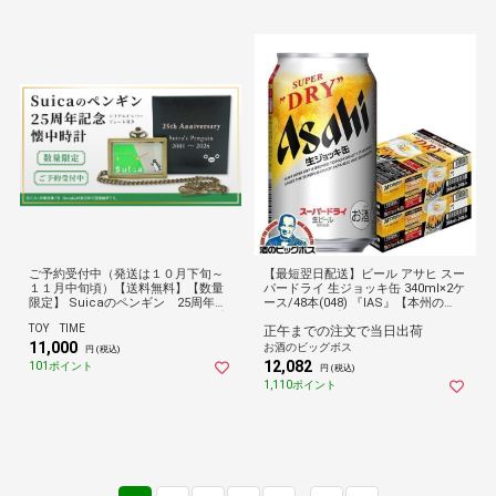
ご予約受付中（発送は１０月下旬～
【最短翌日配送】ビール アサヒ スー
１１月中旬頃）【送料無料】【数量
パードライ 生ジョッキ缶 340ml×2ケ
限定】 Suicaのペンギン 25周年記
ース/48本(048) 『IAS』【本州の
念 懐中時計 シリアルナンバープ
み 送料無料】
TOY TIME
正午までの注文で当日出荷
レート付き
11,000
お酒のビッグボス
円 (税込)
12,082
101ポイント
円 (税込)
1,110ポイント