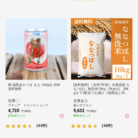
桃 福島あかつき もも 160g缶 20本
[送料無料] ［令和7年産］北海道産 な
送料無料
なつぼし 無洗米10kg［5kg×2］ 30k
gまで1配送でお届け［他商品と同梱
不可］【6営業日以内に出荷】 倉庫C
在庫〇
在庫あり
【防災】
アキュア ドリンクショップ
暮らすグルメ
4,720
9,632
円 (税込)
円 (税込)
215ポイント
445ポイント
(43件)
(36件)