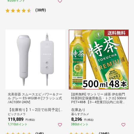
820ポイント
(38件)
光美容器 スムースエピ パワー＆クー
[送料無料] サントリー 緑茶 伊右衛門
ル グレー ES-WG0B-H [フラッシュ式
特茶[特定保健用食品・トクホ] 500ml
/AC100V-240V]
PET×48本【3～4営業日以内に出荷】
[同梱不可] お茶 緑茶 カテキン 倉庫C
【在庫有り】1～2日で出荷予定(日付指定可)
在庫あり
ビックカメラ
暮らすグルメ
119,889
8,296
円 (税込)
円 (税込)
1,110ポイント
380ポイント