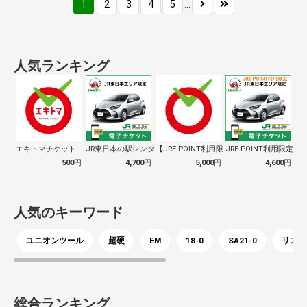
1
2
3
4
5
...
人気ランキング
エキトマチケット
JR東日本の駅レンタカーチケット（5,0…
【JRE POINT利用限定】お得なエキ…
JRE POINT利用限定商品
500
円
4,700
円
5,000
円
4,600
円
人気のキーワード
ユニオンツール
超硬
EM
18-0
SA21-0
リス
総合ランキング