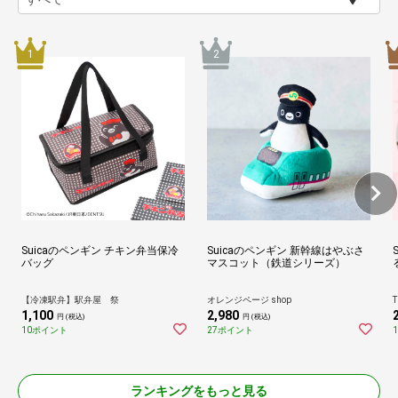
Suicaのペンギン チキン弁当保冷
Suicaのペンギン 新幹線はやぶさ
バッグ
マスコット（鉄道シリーズ）
【冷凍駅弁】駅弁屋 祭
オレンジページ shop
T
1,100
2,980
円 (税込)
円 (税込)
10ポイント
27ポイント
ランキングをもっと見る