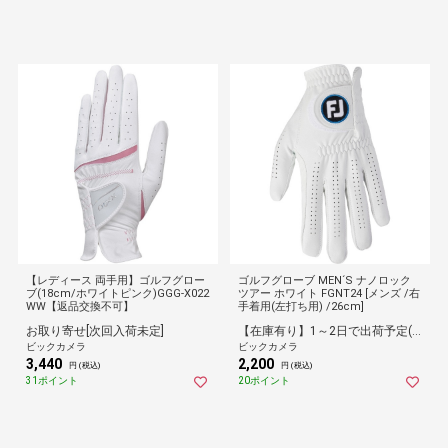
【レディース 両手用】ゴルフグロー
ゴルフグローブ MEN´S ナノロック
ブ(18cm/ホワイトピンク)GGG-X022
ツアー ホワイト FGNT24 [メンズ /右
WW【返品交換不可】
手着用(左打ち用) /26cm]
お取り寄せ[次回入荷未定]
【在庫有り】1～2日で出荷予定(日付指定可)
ビックカメラ
ビックカメラ
3,440
2,200
円 (税込)
円 (税込)
31ポイント
20ポイント