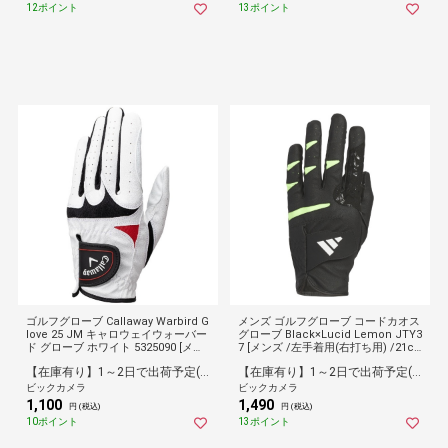
12ポイント
13ポイント
ゴルフグローブ Callaway Warbird G
メンズ ゴルフグローブ コードカオス
love 25 JM キャロウェイウォーバー
グローブ Black×Lucid Lemon JTY3
ド グローブ ホワイト 5325090 [メン
7 [メンズ /左手着用(右打ち用) /21c
ズ /左手着用(右打ち用) /21cm]
m]【返品交換不可】
【在庫有り】1～2日で出荷予定(日付指定可)
【在庫有り】1～2日で出荷予定(日付指定可)
ビックカメラ
ビックカメラ
1,100
1,490
円 (税込)
円 (税込)
10ポイント
13ポイント