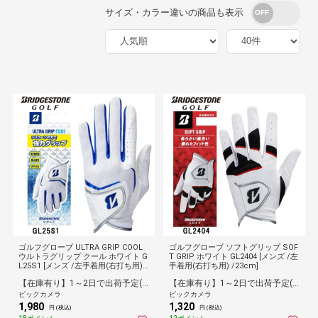
サイズ・カラー違いの商品も表示
ゴルフグローブ ULTRA GRIP COOL
ゴルフグローブ ソフトグリップ SOF
ウルトラグリップ クール ホワイト G
T GRIP ホワイト GL2404 [メンズ /左
L25S1 [メンズ /左手着用(右打ち用) /
手着用(右打ち用) /23cm]
22cm]
【在庫有り】1～2日で出荷予定(日付指定可)
【在庫有り】1～2日で出荷予定(日付指定可)
ビックカメラ
ビックカメラ
1,980
1,320
円 (税込)
円 (税込)