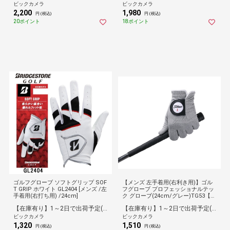
ビックカメラ
ビックカメラ
2,200
1,980
円 (税込)
円 (税込)
20ポイント
18ポイント
ゴルフグローブ ソフトグリップ SOF
【メンズ 左手着用(右利き用)】ゴル
T GRIP ホワイト GL2404 [メンズ /左
フグローブ プロフェッショナルテッ
手着用(右打ち用) /24cm]
ク グローブ(24cm/グレー)TG53【返
品交換不可】
【在庫有り】1～2日で出荷予定(日付指定可)
【在庫有り】1～2日で出荷予定(日付指定可)
ビックカメラ
ビックカメラ
1,320
1,510
円 (税込)
円 (税込)