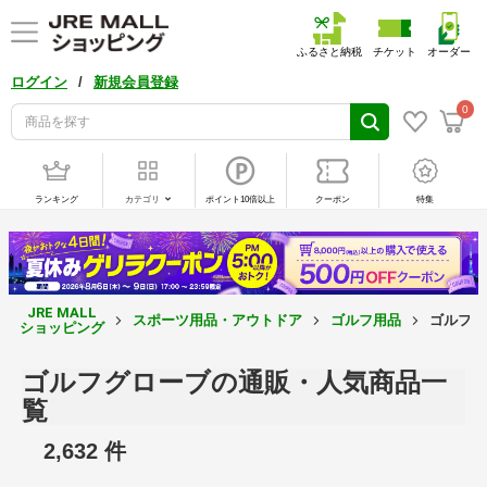
ふるさと納税
チケット
オーダー
/
ログイン
新規会員登録
0
ランキング
カテゴリ
ポイント10倍以上
クーポン
特集
JRE MALL
スポーツ用品・アウトドア
ゴルフ用品
ゴルフグ
ショッピング
ゴルフグローブの通販・人気商品一
覧
2,632 件