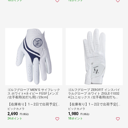
18ポイント
12ポイント
ゴルフグローブ MEN’S サイフレック
ゴルフグローブ ZEROFIT インスパイ
ス ホワイト×ネイビー FGSF [メンズ
ラルグローブ ホワイト ZIGLE-11032
/左手着用(右打ち用) /23cm]
4 [ユニセックス /左手着用(右打ち用)
/24cm]
【在庫有り】1～2日で出荷予定(日付指定可)
【在庫有り】1～2日で出荷予定(日付指定可)
ビックカメラ
ビックカメラ
2,690
1,980
円 (税込)
円 (税込)
24ポイント
18ポイント