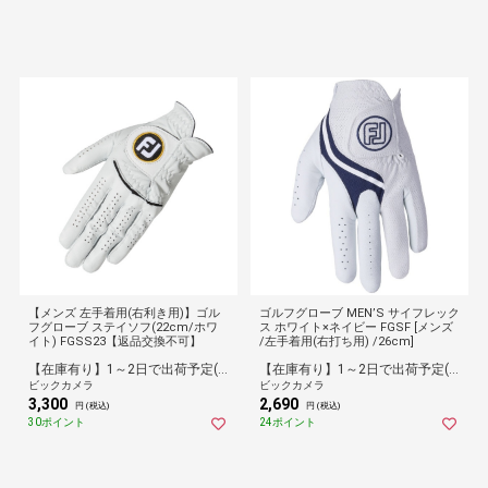
【メンズ 左手着用(右利き用)】ゴル
ゴルフグローブ MEN’S サイフレック
フグローブ ステイソフ(22cm/ホワ
ス ホワイト×ネイビー FGSF [メンズ
イト) FGSS23【返品交換不可】
/左手着用(右打ち用) /26cm]
【在庫有り】1～2日で出荷予定(日付指定可)
【在庫有り】1～2日で出荷予定(日付指定可)
ビックカメラ
ビックカメラ
3,300
2,690
円 (税込)
円 (税込)
30ポイント
24ポイント