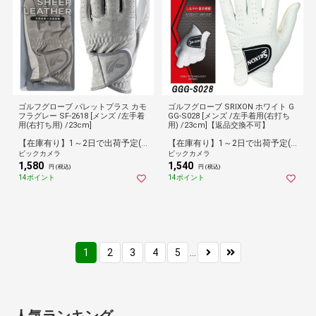
ゴルフグローブ パレットプラス カモ
ゴルフグローブ SRIXON ホワイト G
フラグレー SF-2618 [メンズ /左手着
GG-S028 [メンズ /左手着用(右打ち
用(右打ち用) /23cm]
用) /23cm]【返品交換不可】
【在庫有り】1～2日で出荷予定(日付指定可)
【在庫有り】1～2日で出荷予定(日付指定可)
ビックカメラ
ビックカメラ
1,580
1,540
円 (税込)
円 (税込)
14ポイント
14ポイント
1
2
3
4
5
...