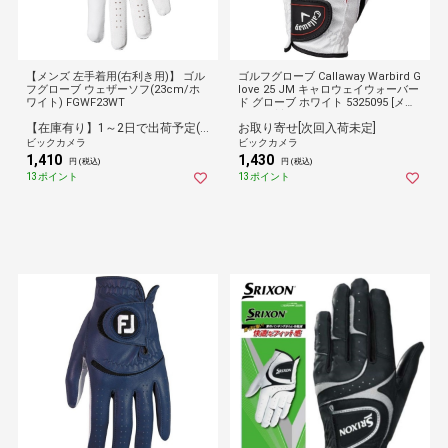
【メンズ 左手着用(右利き用)】 ゴル
ゴルフグローブ Callaway Warbird G
フグローブ ウェザーソフ(23cm/ホ
love 25 JM キャロウェイウォーバー
ワイト) FGWF23WT
ド グローブ ホワイト 5325095 [メン
ズ /左手着用(右打ち用) /26cm]
【在庫有り】1～2日で出荷予定(日付指定可)
お取り寄せ[次回入荷未定]
ビックカメラ
ビックカメラ
1,410
1,430
円 (税込)
円 (税込)
13ポイント
13ポイント