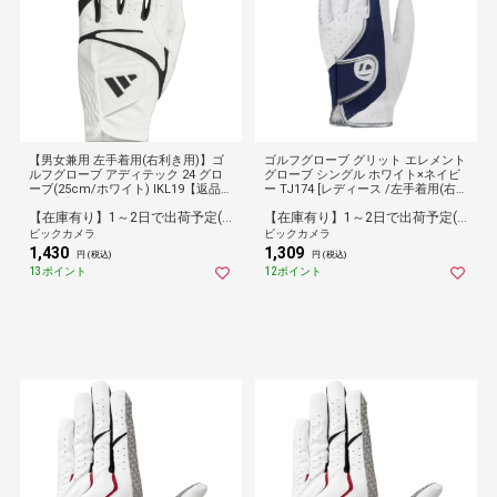
【男女兼用 左手着用(右利き用)】ゴ
ゴルフグローブ グリット エレメント
ルフグローブ アディテック 24 グロ
グローブ シングル ホワイト×ネイビ
ーブ(25cm/ホワイト) IKL19【返品交
ー TJ174 [レディース /左手着用(右打
換不可】
ち用) /20cm]
【在庫有り】1～2日で出荷予定(日付指定可)
【在庫有り】1～2日で出荷予定(日付指定可)
ビックカメラ
ビックカメラ
1,430
1,309
円 (税込)
円 (税込)
13ポイント
12ポイント