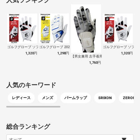
人気ランキング
ゴルフグローブ ソフトグリップ SOFT…
ゴルフグローブ 2025 ULTRA G…
ゴルフグローブ ソフトグ
1,320
円
1,298
円
1,320
円
【男女兼用 左手着用(右利き用)】ゴルフ…
1,760
円
人気のキーワード
レディース
メンズ
パームラップ
SRIXON
ZEROFIT
総合ランキング