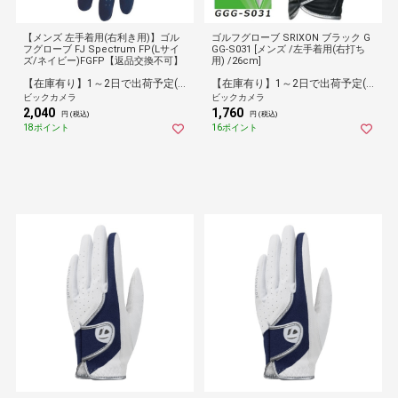
【メンズ 左手着用(右利き用)】ゴル
ゴルフグローブ SRIXON ブラック G
フグローブ FJ Spectrum FP(Lサイ
GG-S031 [メンズ /左手着用(右打ち
ズ/ネイビー)FGFP【返品交換不可】
用) /26cm]
【在庫有り】1～2日で出荷予定(日付指定可)
【在庫有り】1～2日で出荷予定(日付指定可)
ビックカメラ
ビックカメラ
2,040
1,760
円 (税込)
円 (税込)
18ポイント
16ポイント