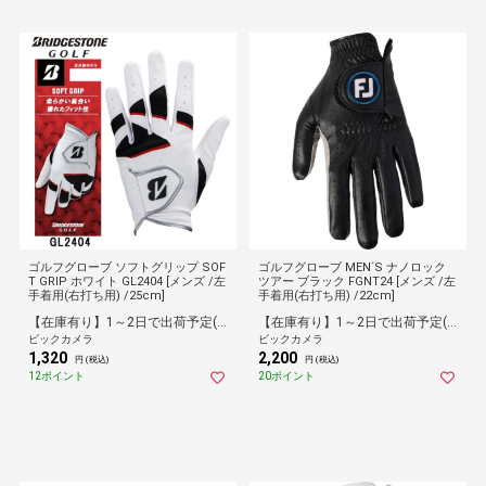
ゴルフグローブ ソフトグリップ SOF
ゴルフグローブ MEN´S ナノロック
T GRIP ホワイト GL2404 [メンズ /左
ツアー ブラック FGNT24 [メンズ /左
手着用(右打ち用) /25cm]
手着用(右打ち用) /22cm]
【在庫有り】1～2日で出荷予定(日付指定可)
【在庫有り】1～2日で出荷予定(日付指定可)
ビックカメラ
ビックカメラ
1,320
2,200
円 (税込)
円 (税込)
12ポイント
20ポイント