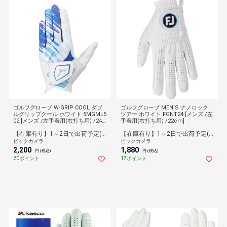
ゴルフグローブ W-GRIP COOL ダブ
ゴルフグローブ MEN´S ナノロック
ルグリップクール ホワイト 5MGML5
ツアー ホワイト FGNT24 [メンズ /左
02 [メンズ /左手着用(右打ち用) /24c
手着用(右打ち用) /22cm]
m]
【在庫有り】1～2日で出荷予定(日付指定可)
【在庫有り】1～2日で出荷予定(日付指定可)
ビックカメラ
ビックカメラ
2,200
1,880
円 (税込)
円 (税込)
20ポイント
17ポイント