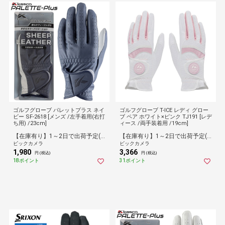
ゴルフグローブ パレットプラス ネイ
ゴルフグローブ T-ICE レディ グロー
ビー SF-2618 [メンズ /左手着用(右打
ブ ペア ホワイト×ピンク TJ191 [レデ
ち用) /23cm]
ィース /両手装着用 /19cm]
【在庫有り】1～2日で出荷予定(日付指定可)
【在庫有り】1～2日で出荷予定(日付指定可)
ビックカメラ
ビックカメラ
1,980
3,366
円 (税込)
円 (税込)
18ポイント
31ポイント