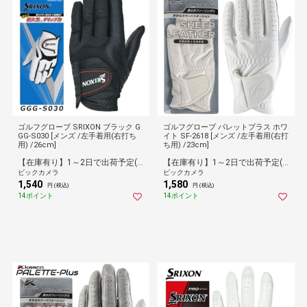
ゴルフグローブ SRIXON ブラック G
ゴルフグローブ パレットプラス ホワ
GG-S030 [メンズ /左手着用(右打ち
イト SF-2618 [メンズ /左手着用(右打
用) /26cm]
ち用) /23cm]
【在庫有り】1～2日で出荷予定(日付指定可)
【在庫有り】1～2日で出荷予定(日付指定可)
ビックカメラ
ビックカメラ
1,540
1,580
円 (税込)
円 (税込)
14ポイント
14ポイント