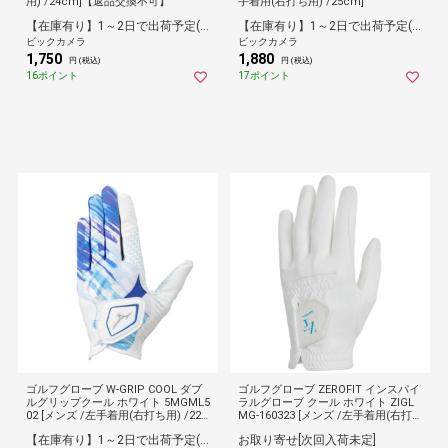
用) /24cm]【返品交換不可】
手着用(右打ち用) /25cm]
【在庫有り】1～2日で出荷予定(日付指定可)
【在庫有り】1～2日で出荷予定(日付指定可)
ビックカメラ
ビックカメラ
1,750
1,880
円 (税込)
円 (税込)
16ポイント
17ポイント
ゴルフグローブ W-GRIP COOL ダブ
ゴルフグローブ ZEROFIT インスパイ
ルグリップクール ホワイト 5MGML5
ラルグローブ クール ホワイト ZIGL
02 [メンズ /左手着用(右打ち用) /22c
MG-160323 [メンズ /左手着用(右打
m]
ち用) /23cm]
【在庫有り】1～2日で出荷予定(日付指定可)
お取り寄せ[次回入荷未定]