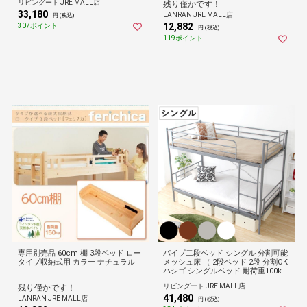
リビングート JRE MALL店
残り僅かです！
連結OK ） 【ブラック】
33,180
LANRAN JRE MALL店
円 (税込)
12,882
307ポイント
円 (税込)
119ポイント
専用別売品 60cm 棚 3段ベッド ロー
パイプ二段ベッド シングル 分割可能
タイプ収納式用 カラー ナチュラル
メッシュ床 （ 2段ベッド 2段 分割OK
ハシゴ シングルベッド 耐荷重100kg
ブラック ブラウン シルバー ホワイ
リビングート JRE MALL店
残り僅かです！
ト ） 【ブラック】
41,480
LANRAN JRE MALL店
円 (税込)