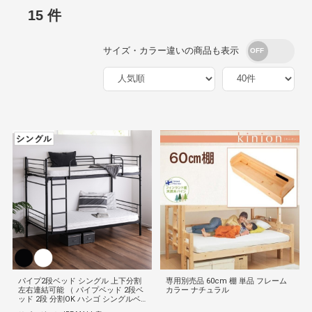
15 件
サイズ・カラー違いの商品も表示
パイプ2段ベッド シングル 上下分割
専用別売品 60cm 棚 単品 フレーム
左右連結可能 （ パイプベッド 2段ベ
カラー ナチュラル
ッド 2段 分割OK ハシゴ シングルベ
ッド 耐荷重100kg ブラック ホワイト