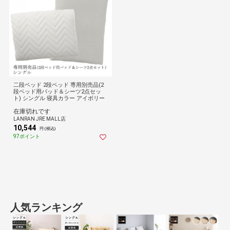
二段ベッド 2段ベッド 専用別売品(2
段ベッド用パッド＆シーツ2点セッ
ト) シングル 寝具カラー アイボリー
在庫切れです
LANRAN JRE MALL店
10,544
円 (税込)
97ポイント
人気ランキング