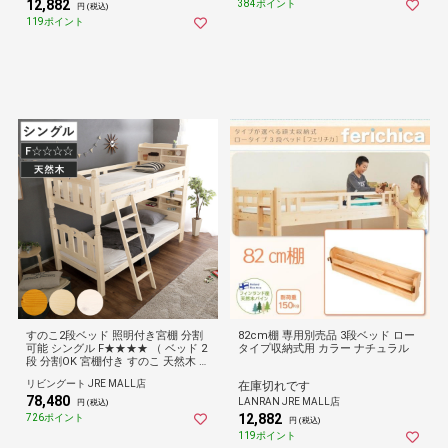
12,882
384ポイント
円 (税込)
119ポイント
すのこ2段ベッド 照明付き宮棚 分割
82cm棚 専用別売品 3段ベッド ロー
可能 シングル F★★★★ （ ベッド 2
タイプ収納式用 カラー ナチュラル
段 分割OK 宮棚付き すのこ 天然木 木
製 ハシゴ 低ホルムアルデヒド ライ
リビングート JRE MALL店
在庫切れです
ト付き ライトブラウン ナチュラル
78,480
ホワイトウォッシュ ） 【ライトブラ
LANRAN JRE MALL店
円 (税込)
ウン】
12,882
726ポイント
円 (税込)
119ポイント