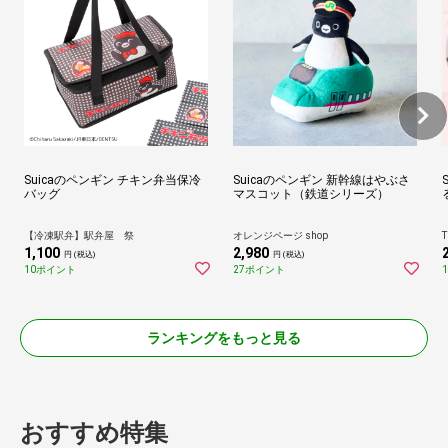
Suicaのペンギン チキン弁当保冷
Suicaのペンギン 新幹線はやぶさ
バッグ
マスコット（鉄道シリーズ）
【冷凍駅弁】駅弁屋 祭
オレンジページ shop
T
1,100
2,980
円 (税込)
円 (税込)
10ポイント
27ポイント
ランキングをもっと見る
おすすめ特集