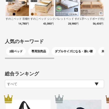
すのこベッド 宮棚付き シングル 北欧パ…
すのこベッド シングル ボンネルマット付…
パレットベッド すのこベッド 正方形 連…
L字ヘッドボード付き ひ
14,780
円
43,080
円
28,980
円
56,430
円
人気のキーワード
2段ベッド
専用別売品
ダブルサイズになる・添い寝
木製
総合ランキング