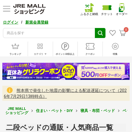
ふるさと納税
チケット
オーダー
/
ログイン
新規会員登録
0
ランキング
カテゴリ
ポイント10倍以上
クーポン
特集
熊本県で発生した地震の影響による配送遅延について（202
6年7月29日13時時点）
JRE MALL
住まい・ペット・DIY
寝具・布団・ベッド
ベッ
ショッピング
二段ベッドの通販・人気商品一覧