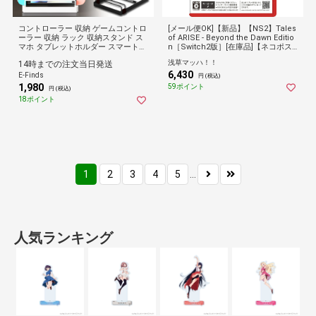
コントローラー 収納 ゲームコントロ
[メール便OK]【新品】【NS2】Tales
ーラー 収納 ラック 収納スタンド ス
of ARISE - Beyond the Dawn Editio
マホ タブレットホルダー スマート
n［Switch2版］[在庫品]【ネコポス
ゲーム 整理 リビング テレビ ps4 シ
送料無料】
浅草マッハ！！
14時までの注文当日発送
ンプル おしゃれ【1個:ブラック】
6,430
E-Finds
円 (税込)
1,980
59ポイント
円 (税込)
18ポイント
1
2
3
4
5
...
人気ランキング