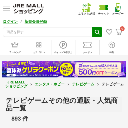
ふるさと納税
チケット
オーダー
/
ログイン
新規会員登録
0
ランキング
カテゴリ
ポイント10倍以上
クーポン
特集
JRE MALL
エンタメ・ホビー
テレビゲーム
テレビゲームそ
ショッピング
テレビゲームその他の通販・人気商
品一覧
893 件