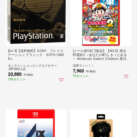
[bn:3]【送料無料】SONY プレイス
[メール便OK]【新品】【NS2】桃太
テーション クラシック SCPH-1000
郎電鉄2 ～あなたの町も きっとある
RJ
～ Nintendo Switch 2 Edition 東日
本編＋西日本編[在庫品]【ネコポス送
オンラインショッピングエクセラー
浅草マッハ！！
料無料】
JRE MALL店
7,960
円 (税込)
20,880
円 (税込)
73ポイント
193ポイント