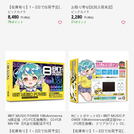
【在庫有り】1～2日で出荷予定(日付指定可)
お取り寄せ[次回入荷未定]
ビックカメラ
ビックカメラ
8,480
2,280
円 (税込)
円 (税込)
78ポイント
21ポイント
8BIT MUSIC POWER 10thAnniversa
8ビットポケットV2＜8BIT MUSIC P
ry限定版（FC/FC互換機用） CC-FC8
OWER 10thAnniversary限定版Ver.＞
MA-YW 【代金引換配送不可】
（FC用互換機） クリアホワイト CC-
8PV2M-CW[ゲーム機本体] 【代金引
【在庫有り】1～2日で出荷予定(日付指定可)
【在庫有り】1～2日で出荷予定(日付指定可)
換配送不可】