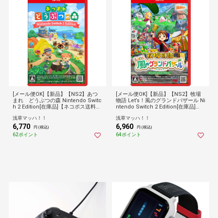
[メール便OK]【新品】【NS2】あつ
[メール便OK]【新品】【NS2】牧場
まれ どうぶつの森 Nintendo Switc
物語 Let’s！風のグランドバザール Ni
h 2 Edition[在庫品]【ネコポス送料無
ntendo Switch 2 Edition[在庫品]
料】
【ネコポス送料無料】
浅草マッハ！！
浅草マッハ！！
6,770
6,960
円 (税込)
円 (税込)
62ポイント
64ポイント