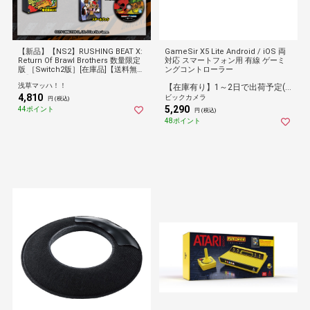
【新品】【NS2】RUSHING BEAT X:
GameSir X5 Lite Android / iOS 両
Return Of Brawl Brothers 数量限定
対応 スマートフォン用 有線 ゲーミ
版 ［Switch2版］[在庫品]【送料無
ングコントローラー
料】
浅草マッハ！！
【在庫有り】1～2日で出荷予定(日付指定可)
4,810
ビックカメラ
円 (税込)
5,290
44ポイント
円 (税込)
48ポイント