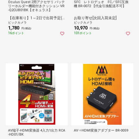
Oculus Quest 2用アクセサリ バッテ
SFC レトロデュオ FC／SFC互換
リーホルダー機能付きクッション VR
機 BR-0072 【代金引換配送不可】
-Q2CUB01BK【オキュラス】
【在庫有り】1～2日で出荷予定(日付指定可)
お取り寄せ[次回入荷未定]
ビックカメラ
ビックカメラ
1,780
10,970
円 (税込)
円 (税込)
16ポイント
101ポイント
AV端子-HDMI変換器 4入力1出力 RCA
AV⇒HDMI変換アダプター BR-0059
-HD01/BK