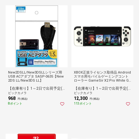
New2DSLL/New3DSLLシリーズ用
XBOX正規ライセンス取得品 Android
USB ACアダプタ SASP-0635【New
スマホ用モバイルゲーミングコント
2DS LL/New3DS LL】
ローラー GameSir X2 Pro White GA
MESIRX2PROWHITE
【在庫有り】1～2日で出荷予定(日付指定可)
【在庫有り】1～2日で出荷予定(日付指定可)
ビックカメラ
ビックカメラ
968
12,300
円 (税込)
円 (税込)
8ポイント
113ポイント