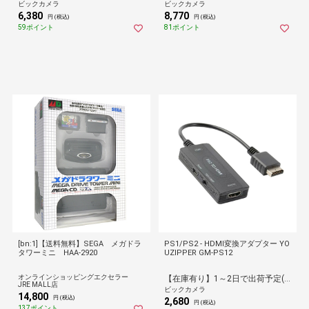
ビックカメラ
ビックカメラ
6,380
8,770
円 (税込)
円 (税込)
59ポイント
81ポイント
[bn:1]【送料無料】SEGA メガドラ
PS1/PS2 - HDMI変換アダプター YO
タワーミニ HAA-2920
UZIPPER GM-PS12
オンラインショッピングエクセラー
【在庫有り】1～2日で出荷予定(日付指定可)
JRE MALL店
ビックカメラ
14,800
円 (税込)
2,680
円 (税込)
137ポイント