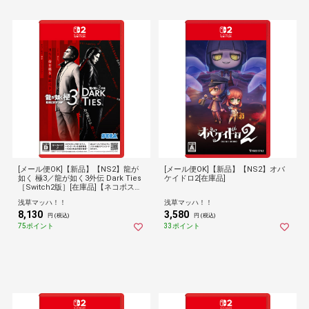
[メール便OK]【新品】【NS2】龍が
[メール便OK]【新品】【NS2】オバ
如く 極3／龍が如く3外伝 Dark Ties
ケイドロ2[在庫品]
［Switch2版］[在庫品]【ネコポス送
料無料】
浅草マッハ！！
浅草マッハ！！
8,130
3,580
円 (税込)
円 (税込)
75ポイント
33ポイント