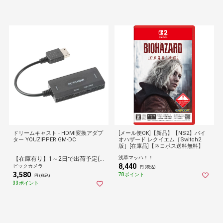
ドリームキャスト - HDMI変換アダプ
[メール便OK]【新品】【NS2】バイ
ター YOUZIPPER GM-DC
オハザード レクイエム［Switch2
版］[在庫品]【ネコポス送料無料】
浅草マッハ！！
【在庫有り】1～2日で出荷予定(日付指定可)
8,440
ビックカメラ
円 (税込)
3,580
78ポイント
円 (税込)
33ポイント