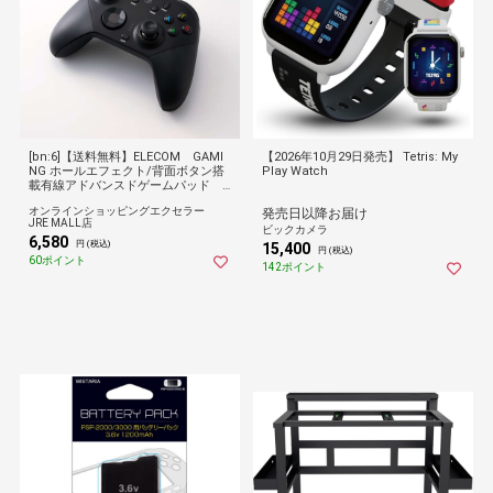
[bn:6]【送料無料】ELECOM GAMI
【2026年10月29日発売】 Tetris: My
NG ホールエフェクト/背面ボタン搭
Play Watch
載有線アドバンスドゲームパッド J
C-GP60XVBK ブラック
オンラインショッピングエクセラー
発売日以降お届け
JRE MALL店
ビックカメラ
6,580
円 (税込)
15,400
円 (税込)
60ポイント
142ポイント