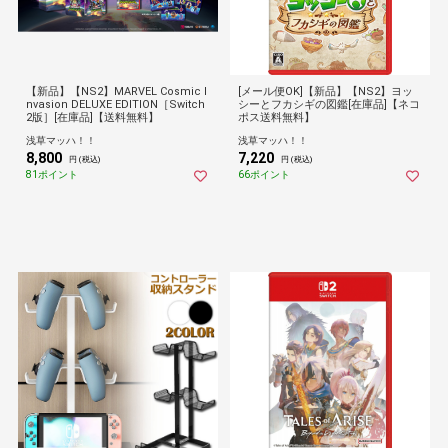
【新品】【NS2】MARVEL Cosmic I
[メール便OK]【新品】【NS2】ヨッ
nvasion DELUXE EDITION［Switch
シーとフカシギの図鑑[在庫品]【ネコ
2版］[在庫品]【送料無料】
ポス送料無料】
浅草マッハ！！
浅草マッハ！！
8,800
7,220
円 (税込)
円 (税込)
81ポイント
66ポイント