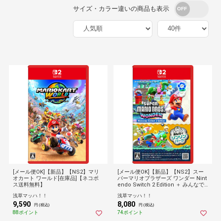
サイズ・カラー違いの商品も表示
[メール便OK]【新品】【NS2】マリ
[メール便OK]【新品】【NS2】スー
オカート ワールド[在庫品]【ネコポ
パーマリオブラザーズ ワンダー Nint
ス送料無料】
endo Switch 2 Edition ＋ みんなで
リンリンパーク[在庫品]【ネコポス送
浅草マッハ！！
浅草マッハ！！
料無料】
9,590
8,080
円 (税込)
円 (税込)
88ポイント
74ポイント