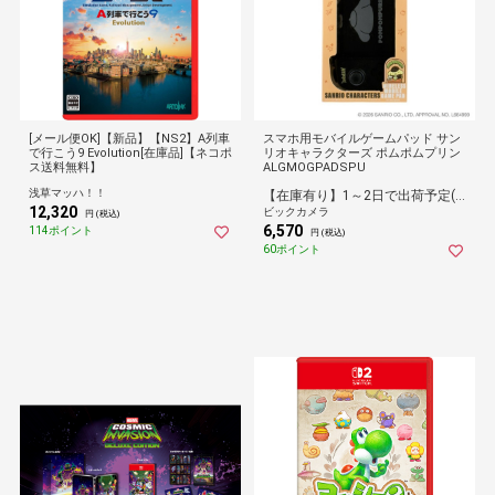
[メール便OK]【新品】【NS2】A列車
スマホ用モバイルゲームパッド サン
で行こう9 Evolution[在庫品]【ネコポ
リオキャラクターズ ポムポムプリン
ス送料無料】
ALGMOGPADSPU
浅草マッハ！！
【在庫有り】1～2日で出荷予定(日付指定可)
12,320
ビックカメラ
円 (税込)
6,570
114ポイント
円 (税込)
60ポイント