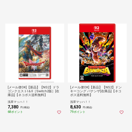
[メール便OK]【新品】【NS2】ドラ
[メール便OK]【新品】【NS2】ドン
ゴンクエストI＆II［Switch2版］[在
キーコング バナンザ[在庫品]【ネコ
庫品]【ネコポス送料無料】
ポス送料無料】
浅草マッハ！！
浅草マッハ！！
7,380
8,630
円 (税込)
円 (税込)
68ポイント
79ポイント