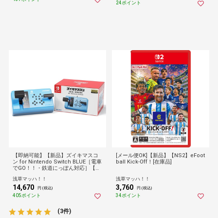
24ポイント
【即納可能】【新品】ズイキマスコ
[メール便OK]【新品】【NS2】eFoot
ン for Nintendo Switch BLUE［電車
ball Kick-Off！[在庫品]
でGO！！・鉄道にっぽん対応］【送
料無料】鉄道
浅草マッハ！！
浅草マッハ！！
14,670
3,760
円 (税込)
円 (税込)
405ポイント
34ポイント
(3件)