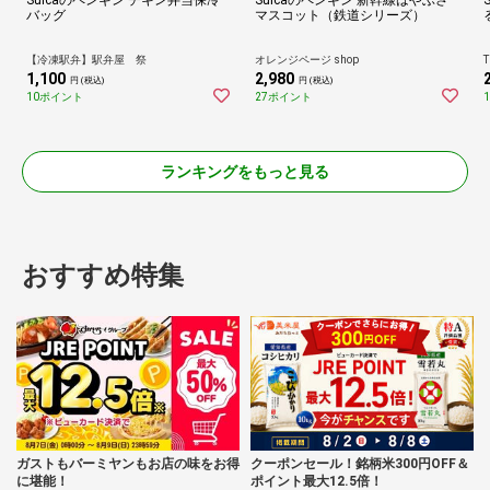
バッグ
マスコット（鉄道シリーズ）
【冷凍駅弁】駅弁屋 祭
オレンジページ shop
T
1,100
2,980
円 (税込)
円 (税込)
10ポイント
27ポイント
ランキングをもっと見る
おすすめ特集
ガストもバーミヤンもお店の味をお得
クーポンセール！銘柄米300円OFF＆
に堪能！
ポイント最大12.5倍！