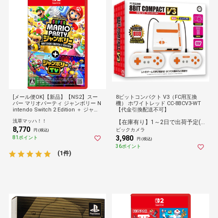
[メール便OK]【新品】【NS2】スー
8ビットコンパクト V3（FC用互換
パー マリオパーティ ジャンボリー N
機） ホワイトレッド CC-8BCV3-WT
intendo Switch 2 Edition ＋ ジャン
【代金引換配送不可】
ボリーTV[在庫品]【ネコポス送料無
浅草マッハ！！
【在庫有り】1～2日で出荷予定(日付指定可)
料】
8,770
ビックカメラ
円 (税込)
3,980
81ポイント
円 (税込)
36ポイント
(1件)