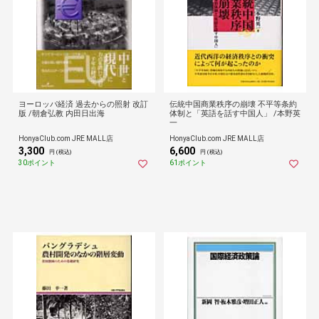
ヨーロッパ経済 過去からの照射 改訂
伝統中国商業秩序の崩壊 不平等条約
版 /朝倉弘教 内田日出海
体制と「英語を話す中国人」 /本野英
一
HonyaClub.com JRE MALL店
HonyaClub.com JRE MALL店
3,300
6,600
円 (税込)
円 (税込)
30ポイント
61ポイント