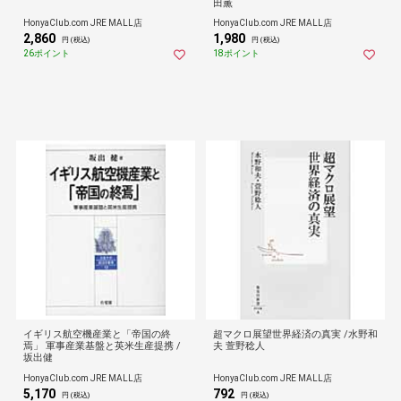
田薫
HonyaClub.com JRE MALL店
HonyaClub.com JRE MALL店
2,860
1,980
円 (税込)
円 (税込)
26ポイント
18ポイント
イギリス航空機産業と「帝国の終
超マクロ展望世界経済の真実 /水野和
焉」 軍事産業基盤と英米生産提携 /
夫 萱野稔人
坂出健
HonyaClub.com JRE MALL店
HonyaClub.com JRE MALL店
5,170
792
円 (税込)
円 (税込)