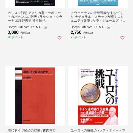
カリスマ幻想 アメリカ型コーポレー
スウェーデンの持続可能なまちづく
トガバナンスの限界 /ラケシュ・クラ
り ナチュラル・ステップが導くコミ
ーナ 加護野忠男 橋本碩也
ュニティ改革 /サラ・ジェームズ ト
ルビョーン・ラーテ 高見幸子
HonyaClub.com JRE MALL店
HonyaClub.com JRE MALL店
3,080
2,750
円 (税込)
円 (税込)
28ポイント
25ポイント
現代ドイツ経済の歴史 /古内博行
ユーロへの挑戦 /ハンス・ティートマ