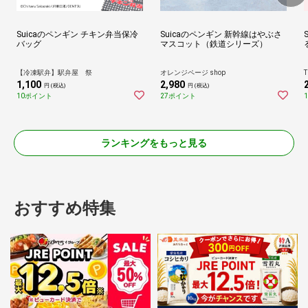
Suicaのペンギン チキン弁当保冷
Suicaのペンギン 新幹線はやぶさ
バッグ
マスコット（鉄道シリーズ）
【冷凍駅弁】駅弁屋 祭
オレンジページ shop
T
1,100
2,980
円 (税込)
円 (税込)
10ポイント
27ポイント
ランキングをもっと見る
おすすめ特集