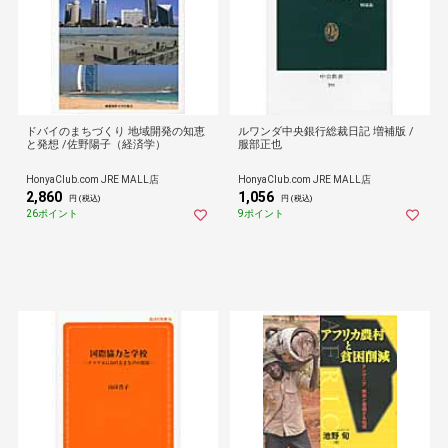
ドバイのまちづくり 地域開発の知恵
ルワンダ中央銀行総裁日記 増補版 /
と発想 /佐野陽子（経済学）
服部正也
HonyaClub.com JRE MALL店
HonyaClub.com JRE MALL店
2,860
1,056
円 (税込)
円 (税込)
26ポイント
9ポイント