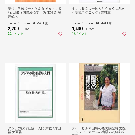
現代世界経済をとらえる Ｖｅｒ．５
すぐに役立つ中国人とうまくつきあ
/石田修（国際経済学） 板木雅彦 桜
う実践テクニック /吉村章
井公人
HonyaClub.com JRE MALL店
HonyaClub.com JRE MALL店
2,200
1,430
円 (税込)
円 (税込)
20ポイント
13ポイント
アジアの政治経済・入門 新版 /片山
タイ・ビルマ国境の難民診療所 女医
裕 大西裕
シンシア・マウンの物語 /宋芳綺 松