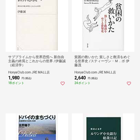
サブプライムから世界恐慌へ 新自由
貧困の救いかた 貧しさと救済をめぐ
主義の終焉とこれからの世界 /伊藤誠
る世界史 /スティーヴン・Ｍ．ボ 伊
（経済学）
藤茂
HonyaClub.com JRE MALL店
HonyaClub.com JRE MALL店
1,980
2,640
円 (税込)
円 (税込)
18ポイント
24ポイント