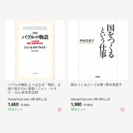
バブルの物語 人々はなぜ「熱狂」を
国をつくるという仕事 /西水美恵子
繰り返すのか 新版 /ジョン・ケネ
ス・ガル 鈴木哲太郎
HonyaClub.com JRE MALL店
HonyaClub.com JRE MALL店
1,650
1,980
円 (税込)
円 (税込)
15ポイント
18ポイント