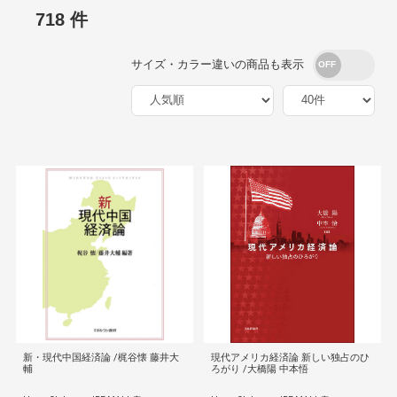
718 件
サイズ・カラー違いの商品も表示
新・現代中国経済論 /梶谷懐 藤井大
現代アメリカ経済論 新しい独占のひ
輔
ろがり /大橋陽 中本悟