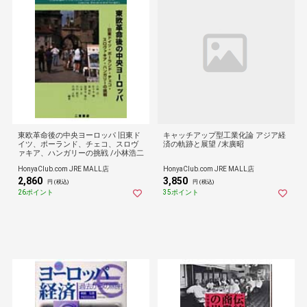
東欧革命後の中央ヨーロッパ 旧東ド
キャッチアップ型工業化論 アジア経
イツ、ポーランド、チェコ、スロヴ
済の軌跡と展望 /末廣昭
ァキア、ハンガリーの挑戦 /小林浩二
HonyaClub.com JRE MALL店
HonyaClub.com JRE MALL店
2,860
3,850
円 (税込)
円 (税込)
26ポイント
35ポイント