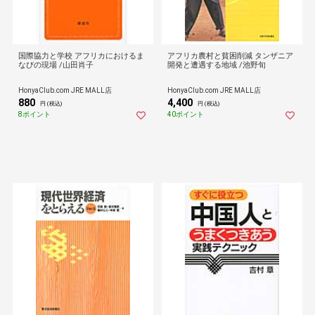
国際協力と学校 アフリカにおけるま
アフリカ農村と貧困削減 タンザニア
なびの現場 /山田肖子
開発と遭遇する地域 /池野旬
HonyaClub.com JRE MALL店
HonyaClub.com JRE MALL店
880
4,400
円 (税込)
円 (税込)
8ポイント
40ポイント