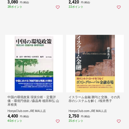
3,080
2,420
円 (税込)
円 (税込)
28ポイント
22ポイント
中国の環境政策 現状分析・定量評
イスラーム金融 贈与と交換、その共
価・環境円借款 /森晶寿 植田和弘 山
存のシステムを解く /桜井秀子
本裕美
HonyaClub.com JRE MALL店
HonyaClub.com JRE MALL店
4,400
2,750
円 (税込)
円 (税込)
40ポイント
25ポイント