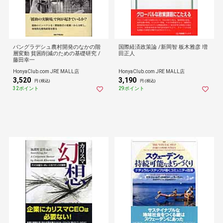
バングラデシュ農村開発のなかの階
国際経済政策論 /新岡智 板木雅彦 増
層変動 貧困削減のための基礎研究 /
田正人
藤田幸一
HonyaClub.com JRE MALL店
HonyaClub.com JRE MALL店
3,520
3,190
円 (税込)
円 (税込)
32ポイント
29ポイント