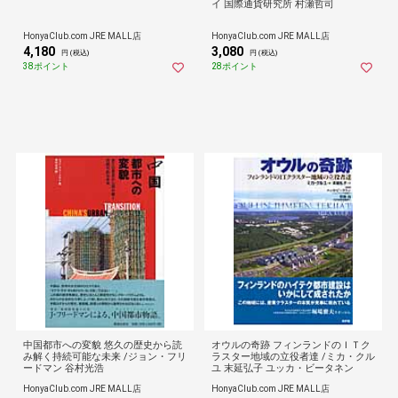
イ 国際通貨研究所 村瀬哲司
HonyaClub.com JRE MALL店
HonyaClub.com JRE MALL店
4,180
3,080
円 (税込)
円 (税込)
38ポイント
28ポイント
中国都市への変貌 悠久の歴史から読
オウルの奇跡 フィンランドのＩＴク
み解く持続可能な未来 /ジョン・フリ
ラスター地域の立役者達 /ミカ・クル
ードマン 谷村光浩
ユ 末延弘子 ユッカ・ビータネン
HonyaClub.com JRE MALL店
HonyaClub.com JRE MALL店