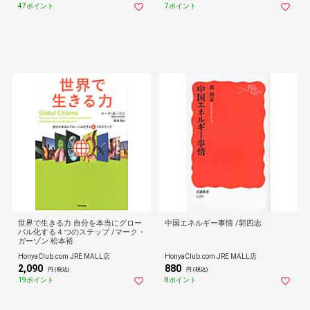
47ポイント
7ポイント
世界で生きる力 自分を本当にグロー
中国エネルギー事情 /郭四志
バル化する４つのステップ /マーク・
ガーゾン 松本裕
HonyaClub.com JRE MALL店
HonyaClub.com JRE MALL店
2,090
880
円 (税込)
円 (税込)
19ポイント
8ポイント