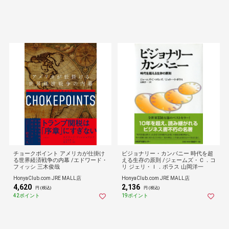
チョークポイント アメリカが仕掛け
ビジョナリー・カンパニー 時代を超
る世界経済戦争の内幕 /エドワード・
える生存の原則 /ジェームズ・Ｃ．コ
フィッシ 三木俊哉
リ ジェリ・Ｉ．ポラス 山岡洋一
HonyaClub.com JRE MALL店
HonyaClub.com JRE MALL店
4,620
2,136
円 (税込)
円 (税込)
42ポイント
19ポイント