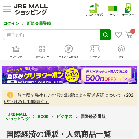
ふるさと納税
チケット
オーダー
/
ログイン
新規会員登録
0
ランキング
カテゴリ
ポイント10倍以上
クーポン
特集
熊本県で発生した地震の影響による配送遅延について（202
6年7月29日13時時点）
JRE MALL
BOOK
ビジネス
国際経済 通販
ショッピング
国際経済の通販・人気商品一覧