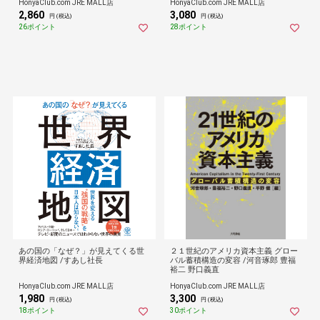
HonyaClub.com JRE MALL店
HonyaClub.com JRE MALL店
2,860
3,080
円 (税込)
円 (税込)
26ポイント
28ポイント
あの国の「なぜ？」が見えてくる世
２１世紀のアメリカ資本主義 グロー
界経済地図 /すあし社長
バル蓄積構造の変容 /河音琢郎 豊福
裕二 野口義直
HonyaClub.com JRE MALL店
HonyaClub.com JRE MALL店
1,980
3,300
円 (税込)
円 (税込)
18ポイント
30ポイント