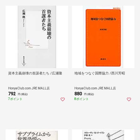
資本主義崩壊の首謀者たち /広瀬隆
地域をつなぐ国際協力 /西川芳昭
HonyaClub.com JRE MALL店
HonyaClub.com JRE MALL店
792
880
円 (税込)
円 (税込)
7ポイント
8ポイント