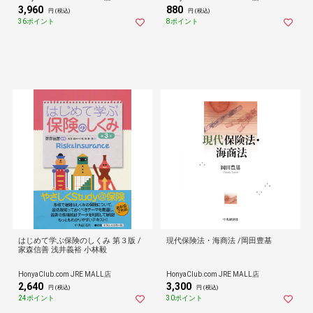
3,960
880
円 (税込)
円 (税込)
36ポイント
8ポイント
はじめて学ぶ保険のしくみ 第３版 /
現代保険法・海商法 /岡田豊基
家森信善 浅井義裕 小林毅
HonyaClub.com JRE MALL店
HonyaClub.com JRE MALL店
2,640
3,300
円 (税込)
円 (税込)
24ポイント
30ポイント