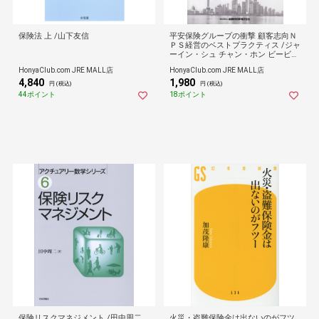
保険法 上 /山下友信
平安保険グループの衝撃 顧客志向Ｎ
ＰＳ経営のベストプラクティス /ジャ
ーイン・シュ チャン・ホン ビービッ
ト
HonyaClub.com JRE MALL店
HonyaClub.com JRE MALL店
4,840
1,980
円 (税込)
円 (税込)
44ポイント
18ポイント
保険リスクマネジメント /田中周二
火災・盗難保険金は出ないのがフツ