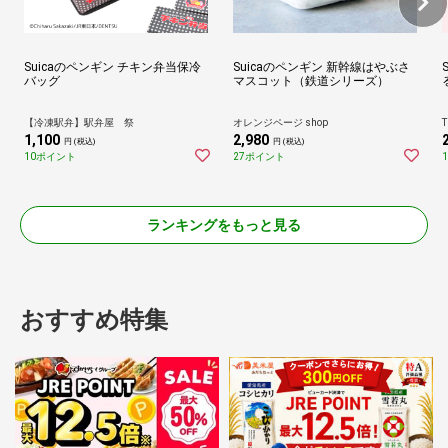
Suicaのペンギン チキン弁当保冷
Suicaのペンギン 新幹線はやぶさ
バッグ
マスコット（鉄道シリーズ）
【冷凍駅弁】駅弁屋 祭
オレンジページ shop
T
1,100
2,980
円 (税込)
円 (税込)
10ポイント
27ポイント
ランキングをもっと見る
おすすめ特集