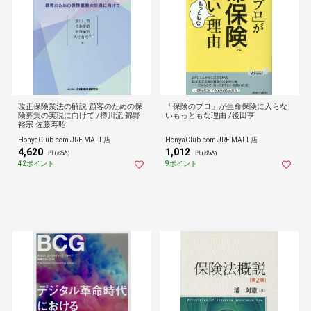
改正保険業法の解説 顧客のための保
「保険のプロ」が生命保険に入らな
険募集の実現に向けて /樽川流 錦野
いもっともな理由 /後田亨
裕宗 佐藤寿昭
HonyaClub.com JRE MALL店
HonyaClub.com JRE MALL店
4,620
1,012
円 (税込)
円 (税込)
42ポイント
9ポイント