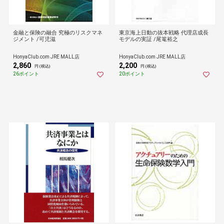
金融と保険の融合 究極のリスクマネ
東京海上日動の抜本戦略 代理店成長
ジメント /可児滋
モデルの実証 /尾篭裕之
HonyaClub.com JRE MALL店
HonyaClub.com JRE MALL店
2,860
2,200
円 (税込)
円 (税込)
26ポイント
20ポイント