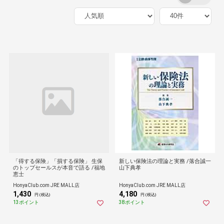
「得する保険」「損する保険」 生保
新しい保険法の理論と実務 /落合誠一
のトップセールスが本音で語る /福地
山下典孝
恵士
HonyaClub.com JRE MALL店
HonyaClub.com JRE MALL店
1,430
4,180
円 (税込)
円 (税込)
13ポイント
38ポイント