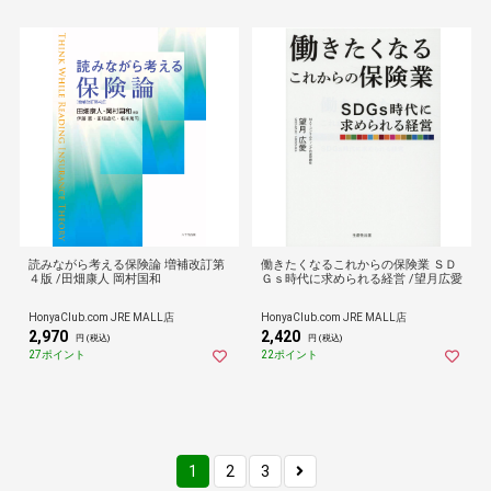
読みながら考える保険論 増補改訂第
働きたくなるこれからの保険業 ＳＤ
４版 /田畑康人 岡村国和
Ｇｓ時代に求められる経営 /望月広愛
HonyaClub.com JRE MALL店
HonyaClub.com JRE MALL店
2,970
2,420
円 (税込)
円 (税込)
27ポイント
22ポイント
1
2
3