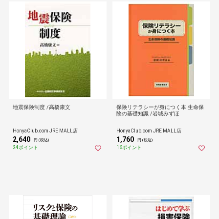
地震保険制度 /高橋康文
保険リテラシーが身につく本 生命保
険の基礎知識 /岩城みずほ
HonyaClub.com JRE MALL店
HonyaClub.com JRE MALL店
2,640
1,760
円 (税込)
円 (税込)
24ポイント
16ポイント