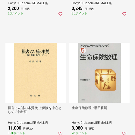
HonyaClub.com JRE MALL店
HonyaClub.com JRE MALL店
2,200
3,245
円 (税込)
円 (税込)
20ポイント
30ポイント
損害てん補の本質 海上保険を中心と
生命保険数理 /黒田耕嗣
して /中出哲
HonyaClub.com JRE MALL店
HonyaClub.com JRE MALL店
11,000
3,080
円 (税込)
円 (税込)
101ポイント
28ポイント