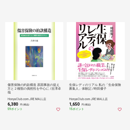
傷害保険の約款構造 原因事故の捉え
生保レディのリアル 私の「生命保険
方と２種類の偶然性を中心に /吉澤卓
募集人」体験記 /時田優子
哉
HonyaClub.com JRE MALL店
HonyaClub.com JRE MALL店
6,380
1,650
円 (税込)
円 (税込)
59ポイント
15ポイント