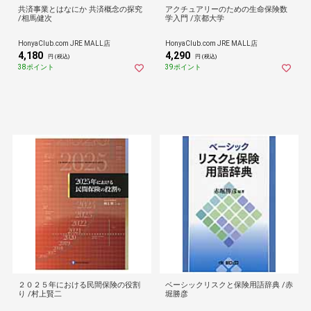
共済事業とはなにか 共済概念の探究
アクチュアリーのための生命保険数
/相馬健次
学入門 /京都大学
HonyaClub.com JRE MALL店
HonyaClub.com JRE MALL店
4,180
4,290
円 (税込)
円 (税込)
38ポイント
39ポイント
２０２５年における民間保険の役割
ベーシックリスクと保険用語辞典 /赤
り /村上賢二
堀勝彦