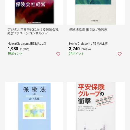
デジタル革命時代における保険会社
保険法概説 第２版 /潘阿憲
経営 /ボストンコンサルティ
HonyaClub.com JRE MALL店
HonyaClub.com JRE MALL店
1,980
3,740
円 (税込)
円 (税込)
18ポイント
34ポイント