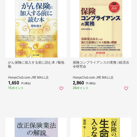
がん保険に加入する前に読む本 /菊地
保険コンプライアンスの実務 /経済法
勉
令研究会
HonyaClub.com JRE MALL店
HonyaClub.com JRE MALL店
1,650
2,860
円 (税込)
円 (税込)
15ポイント
26ポイント