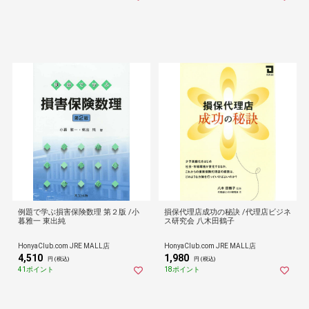
例題で学ぶ損害保険数理 第２版 /小
損保代理店成功の秘訣 /代理店ビジネ
暮雅一 東出純
ス研究会 八木田鶴子
HonyaClub.com JRE MALL店
HonyaClub.com JRE MALL店
4,510
1,980
円 (税込)
円 (税込)
41ポイント
18ポイント