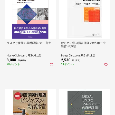
リスクと保険の基礎理論 /米山高生
はじめて学ぶ損害保険 /大谷孝一 中
出哲 平澤敦
HonyaClub.com JRE MALL店
HonyaClub.com JRE MALL店
3,080
2,530
円 (税込)
円 (税込)
28ポイント
23ポイント