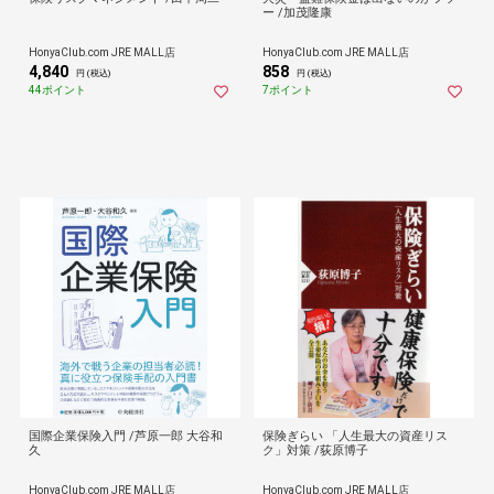
ー /加茂隆康
HonyaClub.com JRE MALL店
HonyaClub.com JRE MALL店
4,840
858
円 (税込)
円 (税込)
44ポイント
7ポイント
国際企業保険入門 /芦原一郎 大谷和
保険ぎらい 「人生最大の資産リス
久
ク」対策 /荻原博子
HonyaClub.com JRE MALL店
HonyaClub.com JRE MALL店