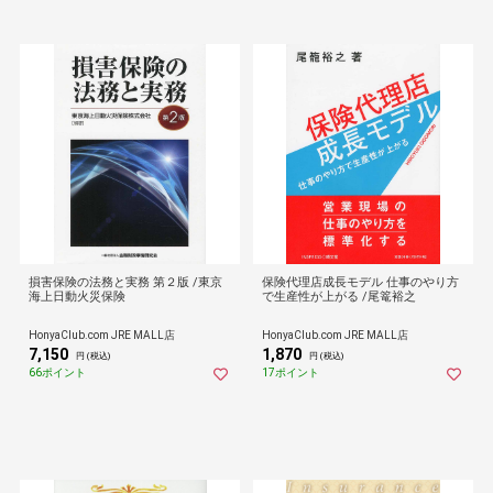
損害保険の法務と実務 第２版 /東京
保険代理店成長モデル 仕事のやり方
海上日動火災保険
で生産性が上がる /尾篭裕之
HonyaClub.com JRE MALL店
HonyaClub.com JRE MALL店
7,150
1,870
円 (税込)
円 (税込)
66ポイント
17ポイント