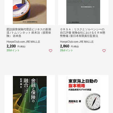
図説損害保険代理店ビジネスの新潮
ＯＲＳＡ：リスクとソルベンシーの
流 /トムソンネット 鈴木治（損害保
自己評価 保険会社におけるＥＲＭ態
険） 岩本堯
勢整備 /新日本有限責任監査法
HonyaClub.com JRE MALL店
HonyaClub.com JRE MALL店
2,200
2,860
円 (税込)
円 (税込)
20ポイント
26ポイント