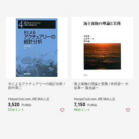
Ｒによるアクチュアリーの統計分析 /
海上保険の理論と実務 /木村栄一 大
田中周二
谷孝一 落合誠一
HonyaClub.com JRE MALL店
HonyaClub.com JRE MALL店
3,520
7,150
円 (税込)
円 (税込)
32ポイント
66ポイント