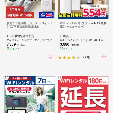
脱臭くつ乾燥機 カラリエ ホワイト S
WiFiレンタル 7日プラン WiMAX 無制
D-C2-W 安心延長保証対象
限(ホームルーター)
1～3日以内発送予定
在庫あり
アイリスオーヤマ公式 アイリスプラザ
WiFiレンタルどっとこむ JRE MALL店
7,359
3,880
円 (税込)
円 (税込)
68ポイント
35ポイント
(7件)
27
28