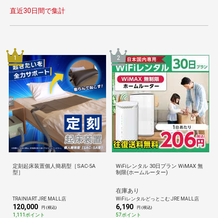
直近30日間で集計
1
2
定刻起床装置個人簡易型［SAC-5A
WiFiレンタル 30日プラン WiMAX 無
型］
制限(ホームルーター)
在庫あり
TRAINIART JRE MALL店
WiFiレンタルどっとこむ JRE MALL店
120,000
6,190
円 (税込)
円 (税込)
1,111ポイント
57ポイント