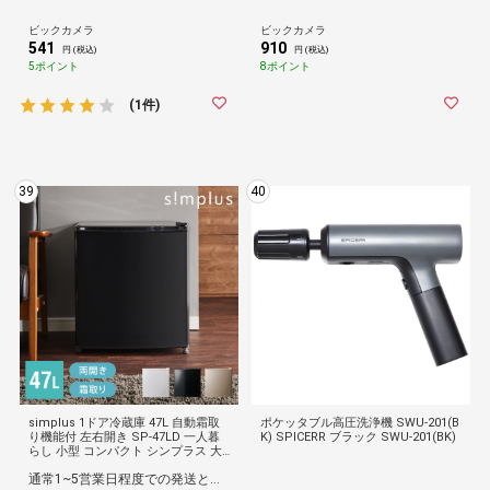
ビックカメラ
ビックカメラ
541
910
円 (税込)
円 (税込)
5ポイント
8ポイント
(1件)
39
40
simplus 1ドア冷蔵庫 47L 自動霜取
ポケッタブル高圧洗浄機 SWU-201(B
り機能付 左右開き SP-47LD 一人暮
K) SPICERR ブラック SWU-201(BK)
らし 小型 コンパクト シンプラス 大
容量 温度調整可 両開き 製氷 サブ冷
通常1~5営業日程度での発送となります。
蔵庫 ミニ冷蔵庫 新生活 リビング 寝