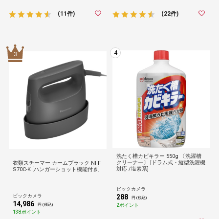
(11件)
(22件)
4
3
洗たく槽カビキラー 550g 〔洗濯槽
クリーナー〕 [ドラム式・縦型洗濯機
衣類スチーマー カームブラック NI-F
対応 /塩素系]
S70C-K [ハンガーショット機能付き]
ビックカメラ
ビックカメラ
288
円 (税込)
14,986
2ポイント
円 (税込)
138ポイント