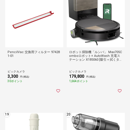
PencilVac 交換用フィルター 97428
ロボット掃除機「ルンバ」 Max705C
1-01
omboロボット+ AutoWash 充電ス
テーション X185060 [吸引＋拭くタイ
プ（水拭き）]
ビックカメラ
ビックカメラ
3,300
179,800
円 (税込)
円 (税込)
30ポイント
1,664ポイント
19
20