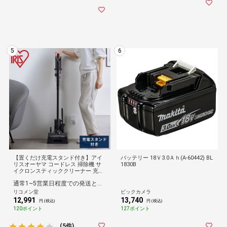
5
6
【置くだけ充電スタンド付き】アイ
バッテリー 18Ｖ3.0Ａｈ(A-60442) BL
リスオーヤマ コードレス 掃除機 サ
1830B
イクロンスティッククリーナー 充電
式 ブラック 黒 SCD-185PM-B スタン
通常1~5営業日程度での発送となります。
ド 静電モップ クリーンシステム搭載
IRIS OHYAMA【送料無料】
リコメン堂
ビックカメラ
12,991
13,740
円 (税込)
円 (税込)
120ポイント
127ポイント
(5件)