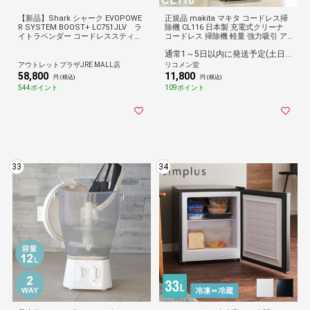
【新品】Shark シャーク EVOPOWE
正規品 makita マキタ コードレス掃
R SYSTEM BOOST+ LC751JLV ラ
除機 CL116 日本製 充電式クリーナ
イトラベンダー コードレススティッ
コードレス 掃除機 軽量 強力吸引 ア
ク掃除機
イボリー レッド パワフル クリーナ
通常1～5日以内に発送予定(土日祝除く)
ー スティック ハンディ コンパクト C
L116DW【送料無料】
アウトレットプラザJRE MALL店
リコメン堂
58,800
11,800
円 (税込)
円 (税込)
544ポイント
109ポイント
33
34