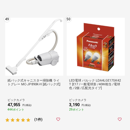
49
50
紙パック式キャニスター掃除機 ライ
LED電球 パルック LDA4LGE17SK42
トグレー MC-JP890K-H [紙パック式]
T [E17 /一般電球形 /40W相当 /電球
色 /2個 /広配光タイプ]
ビックカメラ
ビックカメラ
47,955
3,190
円 (税込)
円 (税込)
444ポイント
29ポイント
(1件)