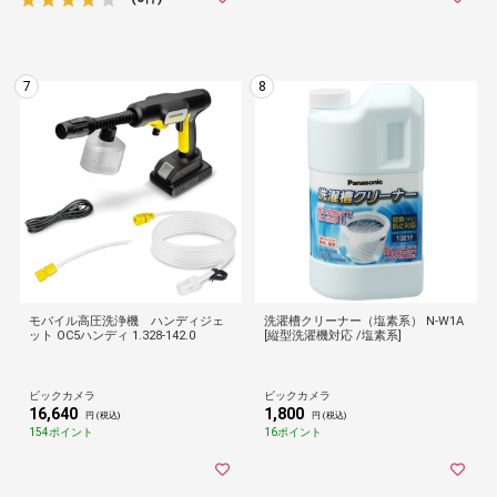
7
8
モバイル高圧洗浄機 ハンディジェ
洗濯槽クリーナー（塩素系） N-W1A
ット OC5ハンディ 1.328-142.0
[縦型洗濯機対応 /塩素系]
ビックカメラ
ビックカメラ
16,640
1,800
円 (税込)
円 (税込)
154ポイント
16ポイント