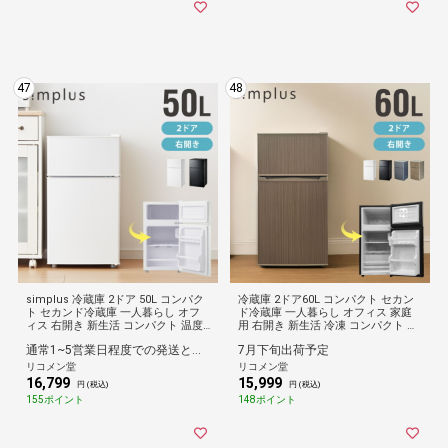
47
48
simplus 冷蔵庫 2ドア 50L コンパク
冷蔵庫 2ドア60L コンパクト セカン
ト セカンド冷蔵庫 一人暮らし オフ
ド冷蔵庫 一人暮らし オフィス 家庭
ィス 右開き 新生活 コンパクト 温度
用 右開き 新生活 冷凍 コンパクト 温
調整可 冷凍冷蔵庫 SP-50LD2 シンプ
度調整可 冷凍冷蔵庫 キッチン家電 si
通常1~5営業日程度での発送となります。
7月下旬出荷予定
ラス【送料無料】
mplus シンプラス SP-60NLD2【送
料無料】
リコメン堂
リコメン堂
16,799
15,999
円 (税込)
円 (税込)
155ポイント
148ポイント