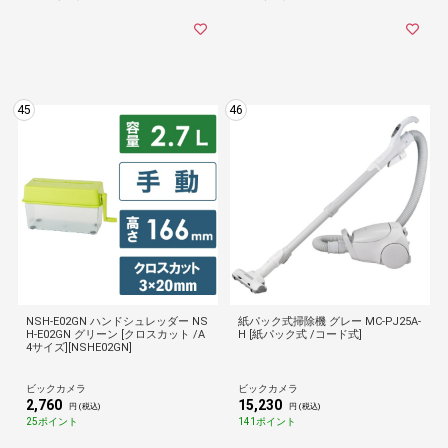
45
46
NSH-E02GN ハンドシュレッダー NS
紙パック式掃除機 グレー MC-PJ25A-
H-E02GN グリーン [クロスカット /A
H [紙パック式 /コード式]
4サイズ][NSHE02GN]
ビックカメラ
ビックカメラ
2,760
15,230
円 (税込)
円 (税込)
25ポイント
141ポイント