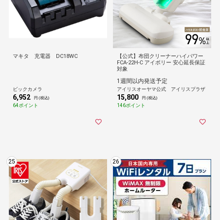
マキタ 充電器 DC18WC
【公式】布団クリーナーハイパワー
FCA-22H-C アイボリー 安心延長保証
対象
1週間以内発送予定
ビックカメラ
アイリスオーヤマ公式 アイリスプラザ
6,952
15,800
円 (税込)
円 (税込)
64ポイント
146ポイント
25
26