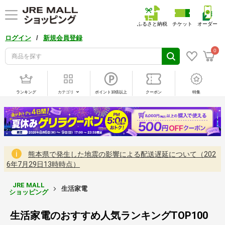
ふるさと納税
チケット
オーダー
/
ログイン
新規会員登録
0
ランキング
カテゴリ
ポイント10倍以上
クーポン
特集
熊本県で発生した地震の影響による配送遅延について（202
6年7月29日13時時点）
JRE MALL
生活家電
ショッピング
生活家電のおすすめ人気ランキングTOP100