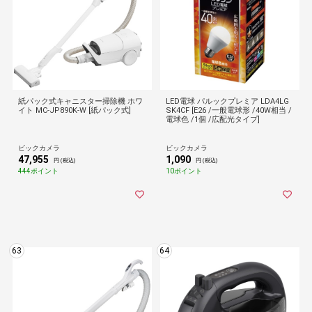
紙パック式キャニスター掃除機 ホワ
LED電球 パルックプレミア LDA4LG
イト MC-JP890K-W [紙パック式]
SK4CF [E26 /一般電球形 /40W相当 /
電球色 /1個 /広配光タイプ]
ビックカメラ
ビックカメラ
47,955
1,090
円 (税込)
円 (税込)
444ポイント
10ポイント
63
64