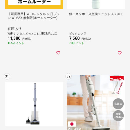
【延長専用】WiFiレンタル 60日プラ
銀イオンホース交換ユニット AS-CT1
ン WiMAX 無制限(ホームルーター)
在庫あり
WiFiレンタルどっとこむ JRE MALL店
ビックカメラ
11,380
7,560
円 (税込)
円 (税込)
105ポイント
70ポイント
31
32