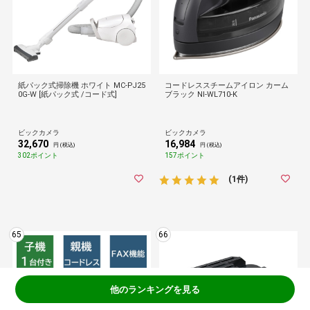
紙パック式掃除機 ホワイト MC-PJ25
コードレススチームアイロン カーム
0G-W [紙パック式 /コード式]
ブラック NI-WL710-K
ビックカメラ
ビックカメラ
32,670
16,984
円 (税込)
円 (税込)
302ポイント
157ポイント
(1件)
65
66
他のランキングを見る