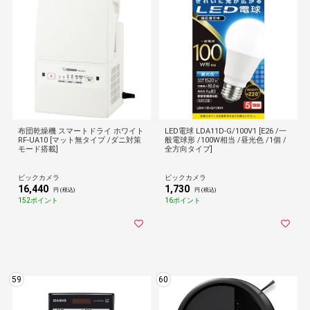
布団乾燥機 スマートドライ ホワイト
LED電球 LDA11D-G/100V1 [E26 /一
RF-UA10 [マット無タイプ /ダニ対策
般電球形 /100W相当 /昼光色 /1個 /
モード搭載]
全方向タイプ]
ビックカメラ
ビックカメラ
16,440
1,730
円 (税込)
円 (税込)
152ポイント
16ポイント
59
60