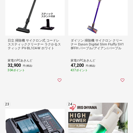
日立 掃除機 サイクロン式 コードレ
ダイソン 掃除機 サイクロン クリー
ススティッククリーナー ラクかるス
ナー Dyson Digital Slim Fluffy SV1
ティック PV-BL1C4-W ホワイト
8FFH パープル/アイアン/パープル
家電のPCあきんど
家電のPCあきんど
32,900
47,200
円 (税込)
円 (税込)
304ポイント
437ポイント
23
24