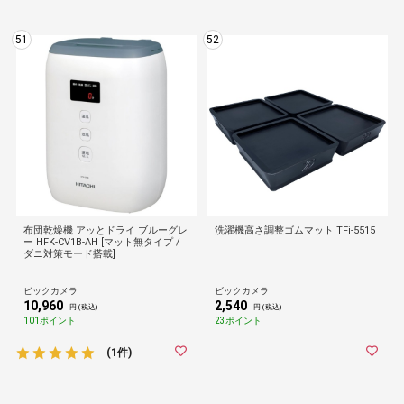
51
52
布団乾燥機 アッとドライ ブルーグレ
洗濯機高さ調整ゴムマット TFi-5515
ー HFK-CV1B-AH [マット無タイプ /
ダニ対策モード搭載]
ビックカメラ
ビックカメラ
10,960
2,540
円 (税込)
円 (税込)
101ポイント
23ポイント
(1件)