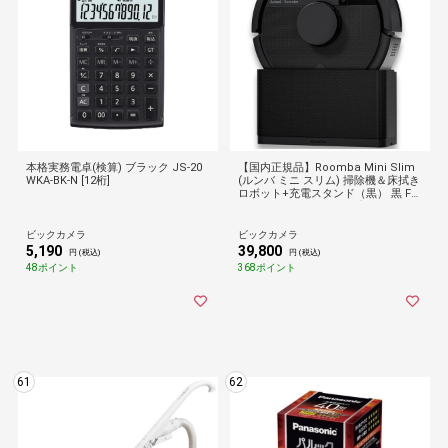
本格実務電卓(検算) ブラック JS-20
【国内正規品】Roomba Mini Slim
WKA-BK-N [12桁]
(ルンバ ミニ スリム) 掃除機＆床拭き
ロボット+充電スタンド（黒） 黒 F1
15060 [吸引＋拭くタイプ（水拭き・
乾拭き）]
ビックカメラ
ビックカメラ
5,190
39,800
円 (税込)
円 (税込)
48ポイント
368ポイント
61
62