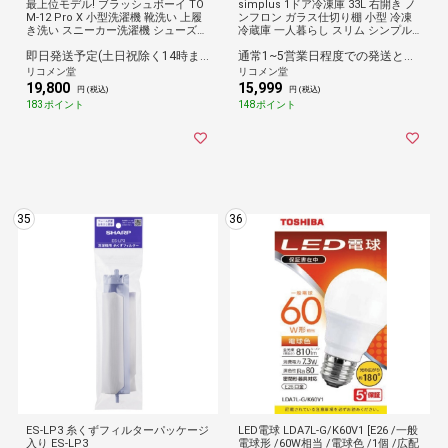
最上位モデル! ブラッシュボーイ TO
simplus 1ドア冷凍庫 33L 右開き ノ
M-12 Pro X 小型洗濯機 靴洗い 上履
ンフロン ガラス仕切り棚 小型 冷凍
き洗い スニーカー洗濯機 シューズウ
冷蔵庫 一人暮らし スリム シンプル
ォッシャー バケツ洗濯機 2WAY 回転
フリーザー 前開き 冷凍ストッカー
即日発送予定(土日祝除く14時までのご注文)
通常1~5営業日程度での発送となります。
ブラシ パワフル洗浄 容量12L 4点ロ
シンプラス【送料無料】
ック【送料無料】
リコメン堂
リコメン堂
19,800
15,999
円 (税込)
円 (税込)
183ポイント
148ポイント
35
36
ES-LP3 糸くずフィルターパッケージ
LED電球 LDA7L-G/K60V1 [E26 /一般
入り ES-LP3
電球形 /60W相当 /電球色 /1個 /広配