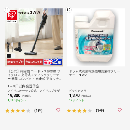
11
12
【公式】掃除機 コードレス掃除機 サ
ドラム式洗濯乾燥機用洗濯槽クリー
イクロン 充電式スティッククリーナ
ナー N-W2
ー 軽量 コンパクト 自走式 アタッチ
メント 一人暮らし おしゃれ 黒 白 ア
1～3日以内発送予定
イリスオーヤマ SCD-185PM 安心延
長保証対象
アイリスオーヤマ公式 アイリスプラザ
ビックカメラ
19,800
1,370
円 (税込)
円 (税込)
1,830ポイント
12ポイント
(1件)
(1件)