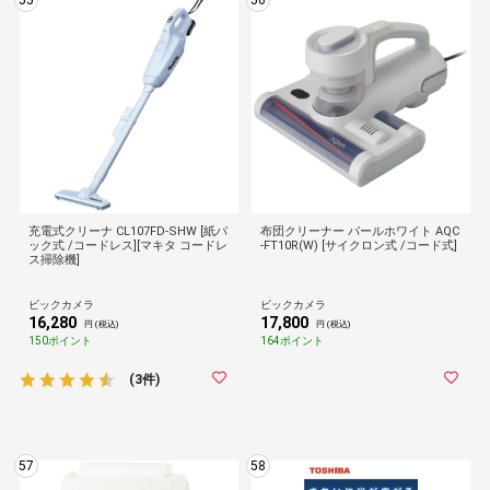
55
56
充電式クリーナ CL107FD-SHW [紙パ
布団クリーナー パールホワイト AQC
ック式 /コードレス][マキタ コードレ
-FT10R(W) [サイクロン式 /コード式]
ス掃除機]
ビックカメラ
ビックカメラ
16,280
17,800
円 (税込)
円 (税込)
150ポイント
164ポイント
(3件)
57
58