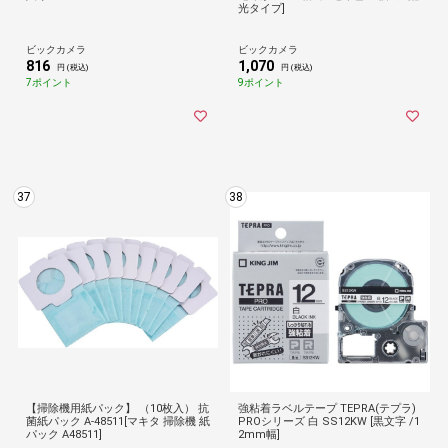
光タイプ]
ビックカメラ
ビックカメラ
816
1,070
円 (税込)
円 (税込)
7ポイント
9ポイント
37
38
【掃除機用紙パック】 （10枚入） 抗
強粘着ラベルテープ TEPRA(テプラ)
菌紙パック A-48511[マキタ 掃除機 紙
PROシリーズ 白 SS12KW [黒文字 /1
パック A48511]
2mm幅]