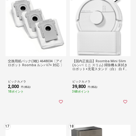
交換用紙パック(3枚) 4648034〔アイ
【国内正規品】Roomba Mini Slim
ロボット Roomba ルンバi7+ 対応 〕
(ルンバ ミニ スリム) 掃除機＆床拭き
ロボット+充電スタンド（白） 白 F1
15260 [吸引＋拭くタイプ（水拭き・
乾拭き）]
ビックカメラ
ビックカメラ
2,000
39,800
円 (税込)
円 (税込)
18ポイント
368ポイント
17
18