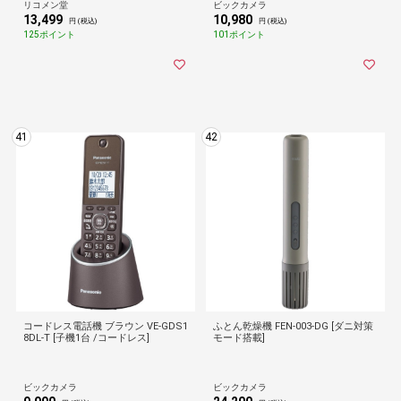
室【送料無料】
リコメン堂
ビックカメラ
13,499
10,980
円 (税込)
円 (税込)
125ポイント
101ポイント
41
42
コードレス電話機 ブラウン VE-GDS1
ふとん乾燥機 FEN-003-DG [ダニ対策
8DL-T [子機1台 /コードレス]
モード搭載]
ビックカメラ
ビックカメラ