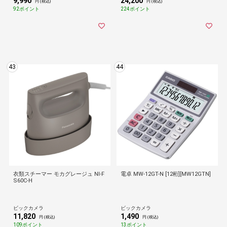
9,990
24,200
円 (税込)
円 (税込)
92ポイント
224ポイント
43
44
衣類スチーマー モカグレージュ NI-F
電卓 MW-12GT-N [12桁][MW12GTN]
S60C-H
ビックカメラ
ビックカメラ
11,820
1,490
円 (税込)
円 (税込)
109ポイント
13ポイント