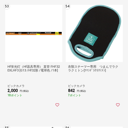
53
54
Hf蛍光灯（Hf器具専用） 直管 FHF32
衣類スチーマー専用 つまんでラク
EXLHF3 [G13 /Hf32形 /電球色 /1本]
ラクミトン[ﾂﾏﾝﾃﾞﾗｸﾗｸﾐﾄﾝ]
ビックカメラ
ビックカメラ
2,000
842
円 (税込)
円 (税込)
18ポイント
7ポイント