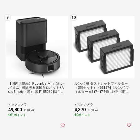
9
10
【国内正規品】Roomba Mini (ルン
ルンバ 用 ダストカットフィルター
バ ミニ) 掃除機＆床拭きロボット+A
（3個セット） 4651374〔ルンバ フ
utoEmpty（黒） 黒 F155060 [吸引＋
ィルター e5 i7+ i7 対応 純正 消耗
拭くタイプ（水拭き・乾拭き）]
品〕
ビックカメラ
ビックカメラ
49,800
4,370
円 (税込)
円 (税込)
461ポイント
40ポイント