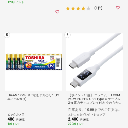
120ポイント
(1件)
5
6
LR6AN 12MP 単3電池 アルカリ1 [12
【ポイント10倍】 エレコム ELECOM
本 /アルカリ]
240W PD EPR USB Type-C ケーブル
2m 電力ディスプレイ付き やわらか
シリコン eMarker 480Mbps ホワイ
在庫あり、10:00までのご注文は最短即日発送
ト
ビックカメラ
エレコムダイレクトショップ
486
2,400
円 (税込)
円 (税込)
4ポイント
220ポイント