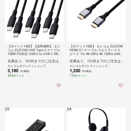
【ポイント10倍】【送料無料】 エレ
【ポイント10倍】 エレコム ELECOM
コム ELECOM USB Type-C ケーブル
HDMI 2.1 ケーブル ウルトラハイス
100W PD対応 USB-C to USB-C 3本
ピード 1m 8K 60Hz 4K 120Hz eARC
セット 0.5m/1m/2m 高耐久ナイロ
VRR Dynamic HDR ナイロンメッシ
在庫あり、10:00までのご注文は最短即日発送
在庫あり、10:00までのご注文は最短即日発送
ン 断線に強い 480Mbps ブラック
ュ Ultra High Speed HDMI Cable
認証品 ブラック
エレコムダイレクトショップ
エレコムダイレクトショップ
3,180
1,200
円 (税込)
円 (税込)
290ポイント
110ポイント
23
24