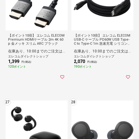
【ポイント10倍】 エレコム ELECOM
【ポイント10倍】 エレコム ELECOM
Premium HDMIケーブル 2m 4K 60
USB-C ケーブル PD60W USB Type-
p 金メッキ スリム ARC ブラック
C to Type-C 1m 急速充電 シリコン
柔らかく絡まりにくい マグネット 磁
在庫あり、10:00までのご注文は最短即日発送
在庫あり、10:00までのご注文は最短即日発送
石 でくるっとまとまる 持ち運び便利
形状記憶 ブラック
エレコムダイレクトショップ
エレコムダイレクトショップ
1,399
2,070
円 (税込)
円 (税込)
120ポイント
190ポイント
27
28