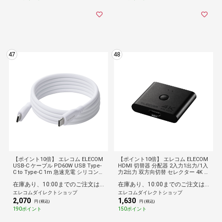
47
48
【ポイント10倍】 エレコム ELECOM
【ポイント10倍】 エレコム ELECOM
USB-C ケーブル PD60W USB Type-
HDMI 切替器 分配器 2入力1出力/1入
C to Type-C 1m 急速充電 シリコン
力2出力 双方向切替 セレクター 4K 6
柔らかく絡まりにくい マグネット 磁
0Hz 【 PS5 / PS4 / Nintendo Switc
在庫あり、10:00までのご注文は最短即日発送
在庫あり、10:00までのご注文は最短即日発送
石 でくるっとまとまる 持ち運び便利
h / Fire TV Stick 4K など動作確認済
形状記憶 ホワイト
】 ブラック
エレコムダイレクトショップ
エレコムダイレクトショップ
2,070
1,630
円 (税込)
円 (税込)
190ポイント
150ポイント