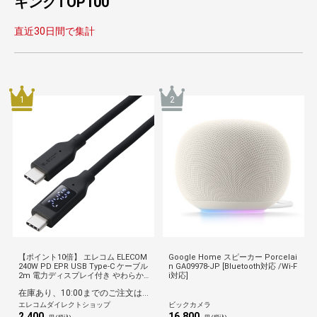
キングTOP100
直近30日間で集計
1
2
【ポイント10倍】 エレコム ELECOM
Google Home スピーカー Porcelai
240W PD EPR USB Type-C ケーブル
n GA09978-JP [Bluetooth対応 /Wi-F
2m 電力ディスプレイ付き やわらか
i対応]
シリコン eMarker 480Mbps ブラッ
在庫あり、10:00までのご注文は最短即日発送
ク
エレコムダイレクトショップ
ビックカメラ
2,400
16,800