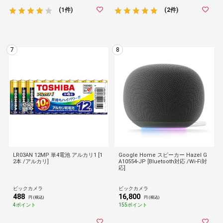
(1件)
(2件)
7
8
LR03AN 12MP 単4電池 アルカリ1 [1
Google Home スピーカー Hazel G
2本 /アルカリ]
A10554-JP [Bluetooth対応 /Wi-Fi対
応]
ビックカメラ
ビックカメラ
488
16,800
円 (税込)
円 (税込)
4ポイント
155ポイント