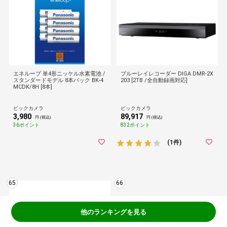
エネループ 単4形ニッケル水素電池 /
ブルーレイレコーダー DIGA DMR-2X
スタンダードモデル 8本パック BK-4
203 [2TB /全自動録画対応]
MCDK/8H [8本]
ビックカメラ
ビックカメラ
3,980
89,917
円 (税込)
円 (税込)
36ポイント
832ポイント
(1件)
65
66
他のランキングを見る