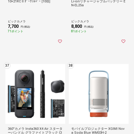
10×21RC II ﾀﾞｰｸｼﾙﾊﾞｰ [10倍]
Li-ionリチャージャブルバッテリー E
N-EL25a
ビックカメラ
ビックカメラ
7,700
8,800
円 (税込)
円 (税込)
71ポイント
81ポイント
37
38
360°カメラ Insta360 X4 Air スタータ
モバイルプロジェクター XGIMI Nov
ーバンドル グラファイトブラック CI
a Soda Blue WM03H-2