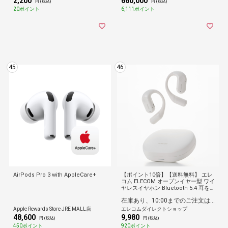
2,200
660,000
円 (税込)
円 (税込)
20ポイント
6,111ポイント
45
46
AirPods Pro 3 with AppleCare+
【ポイント10倍】【送料無料】 エレ
コム ELECOM オープンイヤー型 ワイ
ヤレスイヤホン Bluetooth 5.4 耳を
塞がない 耳掛け式 IPX5防水 最大22
在庫あり、10:00までのご注文は最短即日発送
時間再生 マルチポイント接続 軽量設
計 AAC対応 ムーンホワイト
Apple Rewards Store JRE MALL店
エレコムダイレクトショップ
48,600
9,980
円 (税込)
円 (税込)
450ポイント
920ポイント