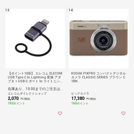
13
14
【ポイント10倍】 エレコム ELECOM
KODAK PIXPRO コンパクトデジタル
USB Type-C to Lightning 変換 アダ
カメラ CLASSIC SERIES ブラウン C
プタ < USB-C ポート to ライトニン
1BN
グ プラグ > PD対応 60W 急速充電 高
在庫あり、10:00までのご注文は最短即日発送
速データ転送 シルバー
エレコムダイレクトショップ
ビックカメラ
2,070
17,380
円 (税込)
円 (税込)
190ポイント
160ポイント