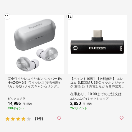
11
12
完全ワイヤレスイヤホン シルバー EA
【ポイント10倍】【送料無料】 エレ
H-AZ40M2-S [ワイヤレス(左右分離)
コム ELECOM USB-C イヤホンジャッ
/カナル型 /ノイズキャンセリング対
ク 変換 2in1 充電しながら音声出力
応 /Bluetooth対応]
PD 60W DAC 24bit/96kHz 通話・マ
在庫あり、10:00までのご注文は最短即日発送
イク対応 CTIA 4極 USB-C to 3.5mm
iPhone/iPad/Pixel対応 ブラック
ビックカメラ
エレコムダイレクトショップ
14,986
2,850
円 (税込)
円 (税込)
138ポイント
260ポイント
(1件)