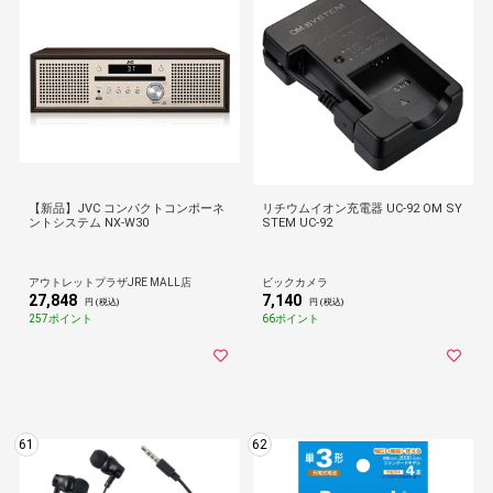
【新品】JVC コンパクトコンポーネ
リチウムイオン充電器 UC-92 OM SY
ントシステム NX-W30
STEM UC-92
アウトレットプラザJRE MALL店
ビックカメラ
27,848
7,140
円 (税込)
円 (税込)
257ポイント
66ポイント
61
62