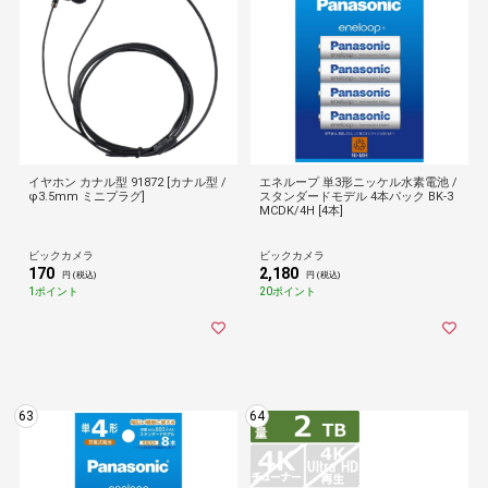
イヤホン カナル型 91872 [カナル型 /
エネループ 単3形ニッケル水素電池 /
φ3.5mm ミニプラグ]
スタンダードモデル 4本パック BK-3
MCDK/4H [4本]
ビックカメラ
ビックカメラ
170
2,180
円 (税込)
円 (税込)
1ポイント
20ポイント
63
64