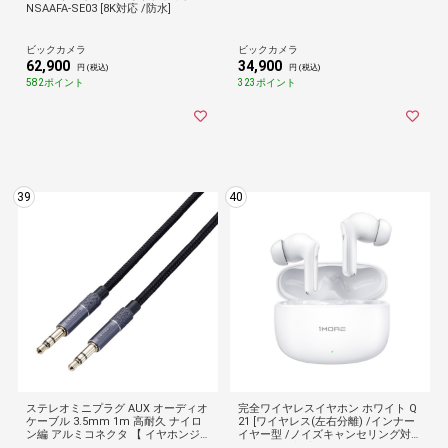
NSAAFA-SE03 [8K対応 /防水]
ビックカメラ
ビックカメラ
62,900
34,900
円 (税込)
円 (税込)
582ポイント
323ポイント
39
40
ステレオミニプラグ AUX オーディオ
完全ワイヤレスイヤホン ホワイト Q
ケーブル 3.5mm 1m 高耐久 ナイロ
21 [ワイヤレス(左右分離) /インナー
ン編 アルミコネクタ 【 イヤホンジ
イヤー型 /ノイズキャンセリング対応
ャック付き iPod iPhone iPad Andr
/Bluetooth対応]