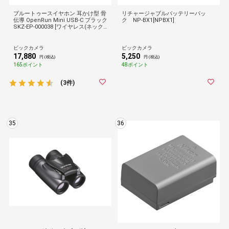
ブルートゥースイヤホン 耳かけ型 骨
リチャージャブルバッテリーパッ
伝導 OpenRun Mini USB-C ブラック
ク NP-BX1[NPBX1]
SKZ-EP-000038 [ワイヤレス(ネック
バンド) /骨伝導型 /Bluetooth対応]
ビックカメラ
ビックカメラ
17,880
5,250
円 (税込)
円 (税込)
165ポイント
48ポイント
(3件)
35
36