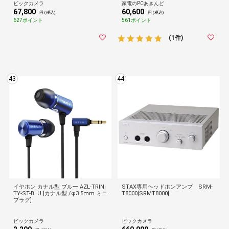
ビックカメラ
家電のPCあきんど
67,800
60,600
円 (税込)
円 (税込)
627ポイント
561ポイント
(1件)
43
44
イヤホン カナル型 ブルー AZL-TRINI
STAX専用ヘッドホンアンプ SRM-
TY-ST-BLU [カナル型 /φ3.5mm ミニ
T8000[SRMT8000]
プラグ]
ビックカメラ
ビックカメラ