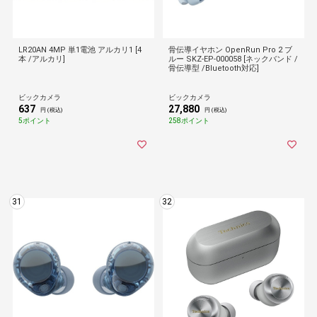
LR20AN 4MP 単1電池 アルカリ1 [4
骨伝導イヤホン OpenRun Pro 2 ブ
本 /アルカリ]
ルー SKZ-EP-000058 [ネックバンド /
骨伝導型 /Bluetooth対応]
ビックカメラ
ビックカメラ
637
27,880
円 (税込)
円 (税込)
5ポイント
258ポイント
31
32