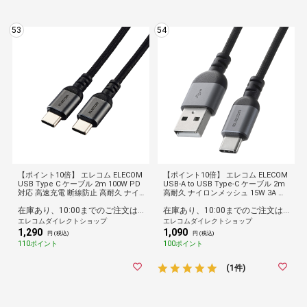
53
54
【ポイント10倍】 エレコム ELECOM
【ポイント10倍】 エレコム ELECOM
USB Type C ケーブル 2m 100W PD
USB-A to USB Type-C ケーブル 2m
対応 高速充電 断線防止 高耐久 ナイ
高耐久 ナイロンメッシュ 15W 3A ブ
ロンメッシュ 【 MacBook/iPad/Ga
ラック
在庫あり、10:00までのご注文は最短即日発送
在庫あり、10:00までのご注文は最短即日発送
laxy/Android スマホ タブレット 等
対応 】 ブラック 【iPhone 16 シリ
エレコムダイレクトショップ
エレコムダイレクトショップ
ーズ 対応検証済】 MPA-CCECAN20B
1,290
1,090
円 (税込)
円 (税込)
K
110ポイント
100ポイント
(1件)