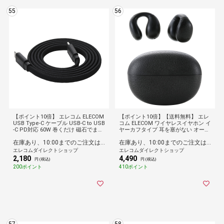
55
56
【ポイント10倍】 エレコム ELECOM
【ポイント10倍】【送料無料】 エレ
USB Type-C ケーブル USB-C to USB
コム ELECOM ワイヤレスイヤホン イ
-C PD対応 60W 巻くだけ 磁石でまと
ヤーカフタイプ 耳を塞がない オープ
まる フラット ナイロンメッシュ 1m
ンイヤー Bluetooth 5.4 マルチポイ
在庫あり、10:00までのご注文は最短即日発送
在庫あり、10:00までのご注文は最短即日発送
ブラック
ント 最大22時間再生 軽量 片側5.3g I
PX4 AAC対応 ブラック
エレコムダイレクトショップ
エレコムダイレクトショップ
2,180
4,490
円 (税込)
円 (税込)
200ポイント
410ポイント