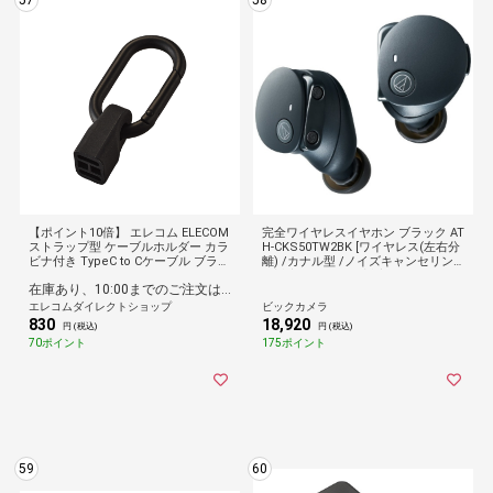
57
58
【ポイント10倍】 エレコム ELECOM
完全ワイヤレスイヤホン ブラック AT
ストラップ型 ケーブルホルダー カラ
H-CKS50TW2BK [ワイヤレス(左右分
ビナ付き TypeC to Cケーブル ブラッ
離) /カナル型 /ノイズキャンセリン
ク
グ対応 /Bluetooth対応]
在庫あり、10:00までのご注文は最短即日発送
エレコムダイレクトショップ
ビックカメラ
830
18,920
円 (税込)
円 (税込)
70ポイント
175ポイント
59
60