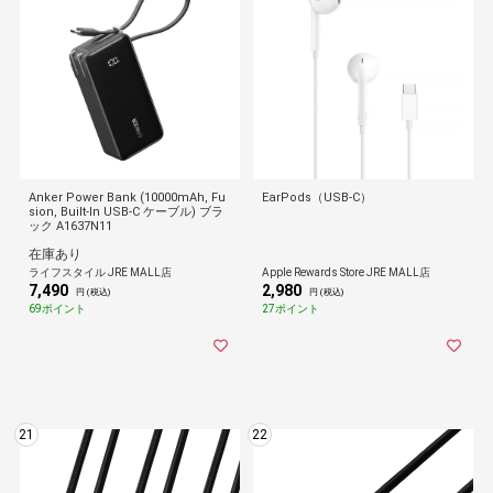
Anker Power Bank (10000mAh, Fu
EarPods（USB-C）
sion, Built-In USB-C ケーブル) ブラ
ック A1637N11
在庫あり
ライフスタイル JRE MALL店
Apple Rewards Store JRE MALL店
7,490
2,980
円 (税込)
円 (税込)
69ポイント
27ポイント
21
22