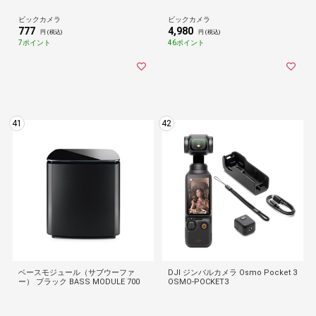
oid ヘッドホン 車 各種対応 】 ヘッ
ドホンケーブル ブラック ブラック A
ビックカメラ
ビックカメラ
X-35MA10BK [1.0m]
777
4,980
円 (税込)
円 (税込)
7ポイント
46ポイント
41
42
ベースモジュール（サブウーファ
DJI ジンバルカメラ Osmo Pocket 3
ー） ブラック BASS MODULE 700
OSMO-POCKET3