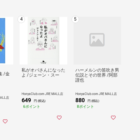
4
5
私がオバさんになった
ハーメルンの笛吹き男
 /金
よ /ジェーン・スー
伝説とその世界 /阿部
謹也
HonyaClub.com JRE MALL店
HonyaClub.com JRE MALL店
MALL店
649
880
円 (税込)
円 (税込)
6ポイント
8ポイント