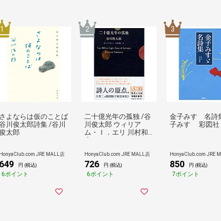
1
2
3
さよならは仮のことば
二十億光年の孤独 /谷
金子みすゞ名詩集
谷川俊太郎詩集 /谷川
川俊太郎 ウィリア
子みすゞ 彩図社
俊太郎
ム・Ｉ．エリ 川村和
夫
HonyaClub.com JRE MALL店
HonyaClub.com JRE MALL店
HonyaClub.com JRE 
649
726
850
円 (税込)
円 (税込)
円 (税込)
6ポイント
6ポイント
7ポイント