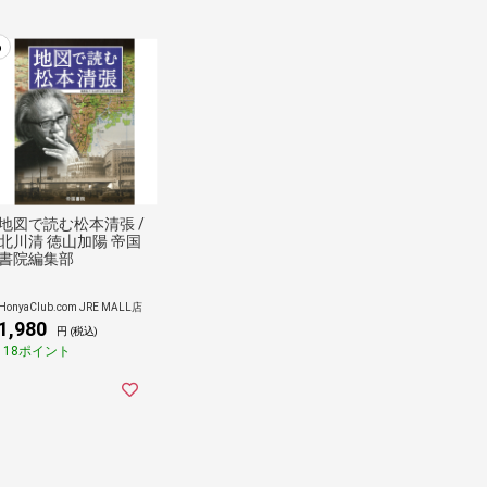
6
地図で読む松本清張 /
北川清 徳山加陽 帝国
書院編集部
HonyaClub.com JRE MALL店
1,980
円 (税込)
18ポイント