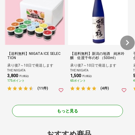
【送料無料】NIIGATA ICE SELEC
【送料無料】新潟の地酒 純米吟
TION
醸 佐渡千年の杉 （500ml）
承り後7～10日で発送します
承り後7～10日で発送します
THE NIIGATA
THE NIIGATA
T
3,800
1,500
円 (税込)
円 (税込)
175ポイント
65ポイント
(11件)
(4件)
もっと見る
おすすめ商品