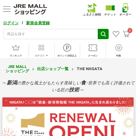
ふるさと納税
チケット
オーダー
/
ログイン
新規会員登録
0
ランキング
カテゴリ
ポイント10倍以上
クーポン
特集
JRE MALL
出店ショップ一覧
THE NIIGATA
ショッピング
～
新潟
食
の豊かな風土がもたらす美味しい
･世界でも高く評価されて
技術
～
いる匠の