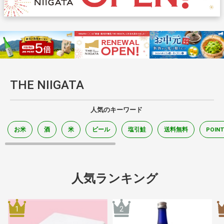
THE NIIGATA
人気のキーワード
お米
酒
米
ビール
塩引鮭
送料無料
POIN
人気ランキング
1
2