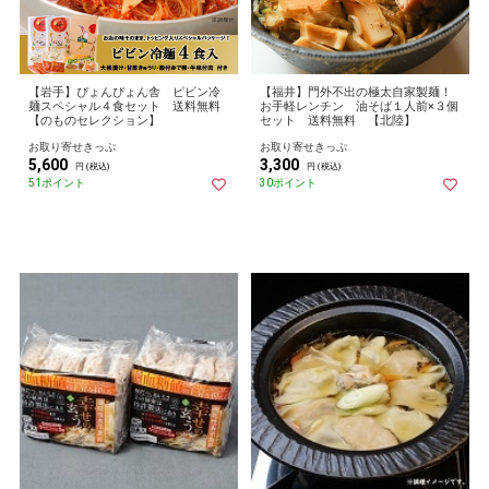
【岩手】ぴょんぴょん舎 ピビン冷
【福井】門外不出の極太自家製麺！
麺スペシャル４食セット 送料無料
お手軽レンチン 油そば１人前×３個
【のものセレクション】
セット 送料無料 【北陸】
お取り寄せきっぷ
お取り寄せきっぷ
5,600
3,300
円 (税込)
円 (税込)
51ポイント
30ポイント