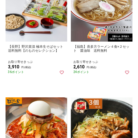
【長野】野沢菜漬 極本生そばセット
【福島】喜多方ラーメン４食×２セッ
送料無料【のものセレクション】
ト 醤油味 送料無料
お取り寄せきっぷ
お取り寄せきっぷ
3,910
2,610
円 (税込)
円 (税込)
36ポイント
24ポイント