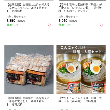
【健康習慣】血糖値の上昇を抑える
【岩手】岩手の老舗料亭『駒龍』が
『幸せの玄うどん』２袋１箱セッ
手掛ける「ひっつみの饗」 送料無
ト 送料無料
料【のものセレクション】
お取り寄せきっぷ
お取り寄せきっぷ
2,850
6,060
円 (税込)
円 (税込)
26ポイント
56ポイント
【健康習慣】血糖値の上昇を抑える
【大分】こんにゃく冷麺 細麺・太
『幸せの玄うどん』６袋１箱セッ
麺セット（各４袋） 送料無料
ト 送料無料