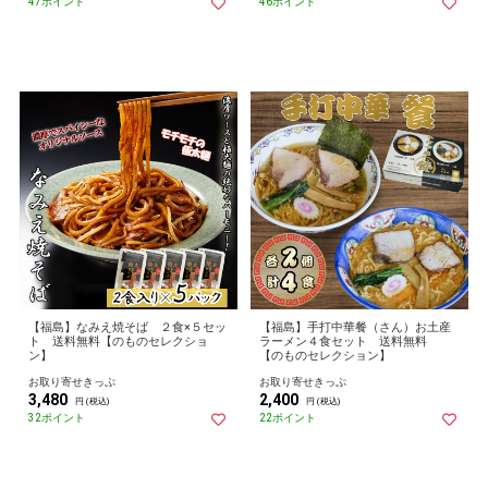
47ポイント
46ポイント
【福島】なみえ焼そば ２食×５セッ
【福島】手打中華餐（さん）お土産
ト 送料無料【のものセレクショ
ラーメン４食セット 送料無料
ン】
【のものセレクション】
お取り寄せきっぷ
お取り寄せきっぷ
3,480
2,400
円 (税込)
円 (税込)
32ポイント
22ポイント