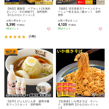
【秋田】園食堂 ペアセット(冷凍肉
【福島】河京喜多方ラーメンとチャ
タンメン・幻の肉餃子) 送料無料
ーシュー炊き込みご飯セット 送料
【のものセレクション】
無料
お取り寄せきっぷ
お取り寄せきっぷ
5,390
4,120
円 (税込)
円 (税込)
49ポイント
38ポイント
(1件)
【岩手】ぴょんぴょん舎 盛岡冷麺
【北海道】いか焼きそば ６パッ
生マッコリセット 送料無料
ク 送料無料【のものセレクショ
ン】