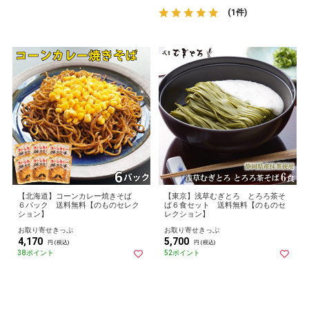
(1件)
【北海道】コーンカレー焼きそば
【東京】浅草むぎとろ とろろ茶そ
６パック 送料無料【のものセレク
ば６食セット 送料無料【のものセ
ション】
レクション】
お取り寄せきっぷ
お取り寄せきっぷ
4,170
5,700
円 (税込)
円 (税込)
38ポイント
52ポイント