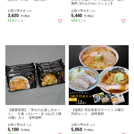
無料【のものセレクション】
お取り寄せきっぷ
お取り寄せきっぷ
3,630
5,440
円 (税込)
円 (税込)
33ポイント
50ポイント
【健康習慣】『幸せのお楽しみセッ
【福島】河京喜多方ラーメン３種行
ト』 ６食（カレー・きつね 計２種
列店セット 送料無料
×3個）入り 送料無料
お取り寄せきっぷ
お取り寄せきっぷ
5,100
5,050
円 (税込)
円 (税込)