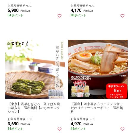
お取り寄せきっぷ
お取り寄せきっぷ
5,900
4,170
円 (税込)
円 (税込)
54ポイント
38ポイント
【東京】浅草むぎとろ 茶そば５袋
【福島】河京喜多方ラーメン６食こ
白箱入り 送料無料【のものセレク
だわりチャーシューギフト 送料無
ション】
料
お取り寄せきっぷ
お取り寄せきっぷ
3,690
4,970
円 (税込)
円 (税込)
34ポイント
46ポイント