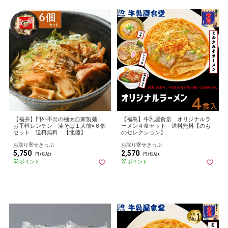
【福井】門外不出の極太自家製麺！
【福島】牛乳屋食堂 オリジナルラ
お手軽レンチン 油そば１人前×６個
ーメン４食セット 送料無料【のも
セット 送料無料 【北陸】
のセレクション】
お取り寄せきっぷ
お取り寄せきっぷ
5,750
2,570
円 (税込)
円 (税込)
53ポイント
23ポイント