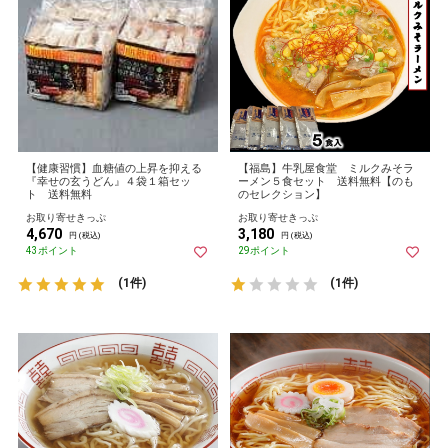
【健康習慣】血糖値の上昇を抑える
【福島】牛乳屋食堂 ミルクみそラ
『幸せの玄うどん』４袋１箱セッ
ーメン５食セット 送料無料【のも
ト 送料無料
のセレクション】
お取り寄せきっぷ
お取り寄せきっぷ
4,670
3,180
円 (税込)
円 (税込)
43ポイント
29ポイント
(1件)
(1件)