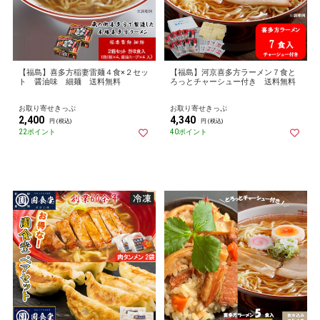
【福島】喜多方稲妻雷麺４食×２セッ
【福島】河京喜多方ラーメン７食と
ト 醤油味 細麺 送料無料
ろっとチャーシュー付き 送料無料
お取り寄せきっぷ
お取り寄せきっぷ
2,400
4,340
円 (税込)
円 (税込)
22ポイント
40ポイント