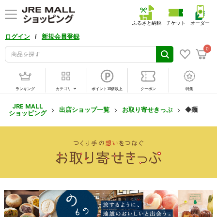
ふるさと納税
チケット
オーダー
/
ログイン
新規会員登録
0
ランキング
カテゴリ
ポイント10倍以上
クーポン
特集
JRE MALL
出店ショップ一覧
お取り寄せきっぷ
◆麺
ショッピング