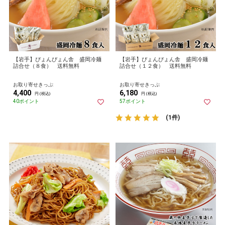
【岩手】ぴょんぴょん舎 盛岡冷麺
【岩手】ぴょんぴょん舎 盛岡冷麺
詰合せ（８食） 送料無料
詰合せ（１２食） 送料無料
お取り寄せきっぷ
お取り寄せきっぷ
4,400
6,180
円 (税込)
円 (税込)
40ポイント
57ポイント
(1件)