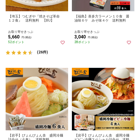
【埼玉】つむぎや『焼きそば革命
【福島】喜多方ラーメン１０食 醤
１２食』 送料無料 【BU】
油味６ケ みそ味４ケ 送料無料
お取り寄せきっぷ
お取り寄せきっぷ
5,660
3,040
円 (税込)
円 (税込)
52ポイント
28ポイント
(26件)
【岩手】ぴょんぴょん舎 盛岡冷麺
【岩手】ぴょんぴょん舎 盛岡冷麺
詰合せ（６食） 送料無料
ピビン冷麺スペシャル詰合せ 送料