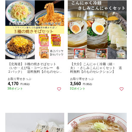
【北海道】３種の焼きそばセット
【大分】こんにゃく冷麺（細・
（いか・えび塩・コーンカレー 各
太）・さしみこんにゃくセット 送
２パック） 送料無料【のものセレ
料無料【のものセレクション】
クション】
お取り寄せきっぷ
お取り寄せきっぷ
4,170
3,560
円 (税込)
円 (税込)
38ポイント
32ポイント