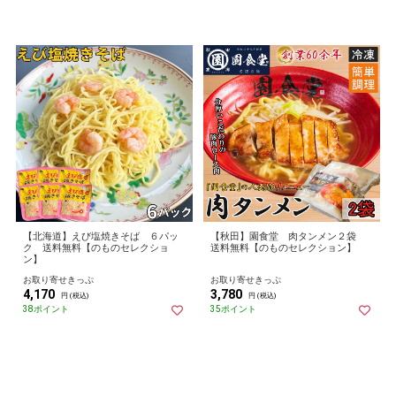
【北海道】えび塩焼きそば ６パッ
【秋田】園食堂 肉タンメン２袋
ク 送料無料【のものセレクショ
送料無料【のものセレクション】
ン】
お取り寄せきっぷ
お取り寄せきっぷ
4,170
3,780
円 (税込)
円 (税込)
38ポイント
35ポイント