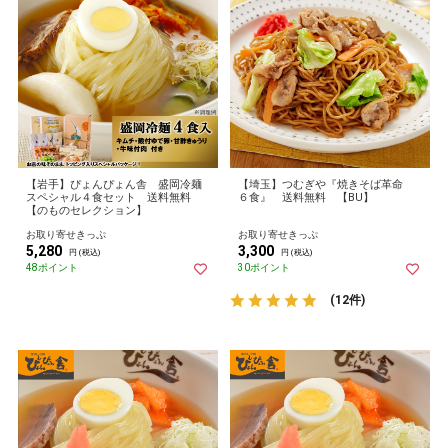
【岩手】ぴょんぴょん舎 盛岡冷麺
【埼玉】つむぎや『焼きそば革命
スペシャル４食セット 送料無料
６食』 送料無料 【BU】
【のものセレクション】
お取り寄せきっぷ
お取り寄せきっぷ
5,280
3,300
円 (税込)
円 (税込)
48ポイント
30ポイント
(12件)