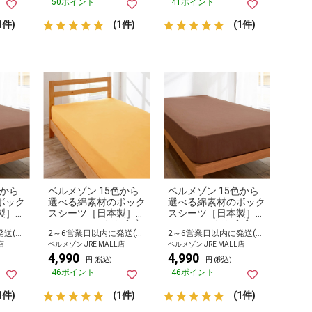
50ポイント
41ポイント
1件)
(1件)
(1件)
色から
ベルメゾン 15色から
ベルメゾン 15色から
ボック
選べる綿素材のボック
選べる綿素材のボック
製］
スシーツ［日本製］
スシーツ［日本製］
ル
エマイユ ワイドダブ
ココア ワイドダブル
2～6営業日以内に発送(長期休暇除く)
2～6営業日以内に発送(長期休暇除く)
2～6営業日以内に発送(長期休暇除く)
ル
店
ベルメゾン JRE MALL店
ベルメゾン JRE MALL店
4,990
4,990
円 (税込)
円 (税込)
46ポイント
46ポイント
1件)
(1件)
(1件)