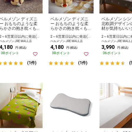
ベルメゾン ディズニ
ベルメゾン ディズニ
ベルメゾン シン
ー おもちのような柔
ー おもちのような柔
北欧調デザイン
らかさの抱き枕＜もち
らかさの抱き枕＜もち
材が気持ちいい
はぐ／ｍｏｃｈｉｈｕ
はぐ／ｍｏｃｈｉｈｕ
ケット ツリー
2～6営業日以内に発送(長期休暇除く)
2～6営業日以内に発送(長期休暇除く)
ｇ！＞「チップ＆デー
ｇ！＞「チップ＆デー
ベルメゾン JRE MALL店
ベルメゾン JRE MALL店
ベルメゾン JRE MALL
ル」 チップ Ｓ
ル」 デール Ｓ
4,180
4,180
3,990
円 (税込)
円 (税込)
円 (税込)
38ポイント
38ポイント
36ポイント
(1件)
(1件)
(