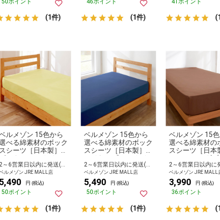
50ポイント
46ポイント
41ポイント
(1件)
(1件)
(
ベルメゾン 15色から
ベルメゾン 15色から
ベルメゾン 15
選べる綿素材のボック
選べる綿素材のボック
選べる綿素材の
スシーツ［日本製］
スシーツ［日本製］
スシーツ［日本
ピスタッシュ クイー
ロイヤルブルー クイ
ココア セミダブ
2～6営業日以内に発送(長期休暇除く)
2～6営業日以内に発送(長期休暇除く)
ン
ーン
ベルメゾン JRE MALL店
ベルメゾン JRE MALL店
ベルメゾン JRE MALL
5,490
5,490
3,990
円 (税込)
円 (税込)
円 (税込)
50ポイント
50ポイント
36ポイント
(1件)
(1件)
(