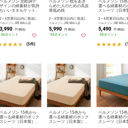
ベルメゾン 北欧調デ
ベルメゾン 枕をあき
ベルメゾン 15
ザインの綿素材が気持
らめた人のための高反
選べる綿素材の
ちいいタオルケット
発低め枕
スシーツ［日本
パンサー
ピュアホワイト 
2～6営業日以内に発送(長期休暇除く)
2～6営業日以内に発送(長期休暇除く)
ーン
ベルメゾン JRE MALL店
ベルメゾン JRE MALL店
ベルメゾン JRE MALL
3,990
5,990
5,490
円 (税込)
円 (税込)
円 (税込)
36ポイント
55ポイント
50ポイント
(5件)
(
ベルメゾン 15色から
ベルメゾン 15色から
ベルメゾン 15
選べる綿素材のボック
選べる綿素材のボック
選べる綿素材の
スシーツ［日本製］
スシーツ［日本製］
スシーツ［日本
ナチュラル セミダブ
ナチュラル ワイドダ
ターコイズブルー