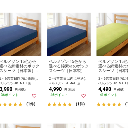
ベルメゾン 15色から
ベルメゾン 15色から
ベルメゾン 15
選べる綿素材のボック
選べる綿素材のボック
選べる綿素材の
スシーツ［日本製］
スシーツ［日本製］
スシーツ［日本
ロイヤルブルー セミ
ロイヤルブルー ワイ
セラドン ダブル
2～6営業日以内に発送(長期休暇除く)
2～6営業日以内に発送(長期休暇除く)
ダブル
ドダブル
ベルメゾン JRE MALL店
ベルメゾン JRE MALL店
ベルメゾン JRE MALL
3,990
4,990
4,490
円 (税込)
円 (税込)
円 (税込)
36ポイント
46ポイント
41ポイント
(1件)
(1件)
(