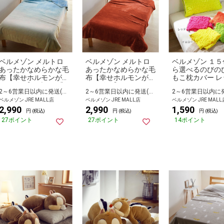
ベルメゾン メルトロ
ベルメゾン メルトロ
ベルメゾン １５
あったかなめらかな毛
あったかなめらかな毛
ら選べるのびの
布【幸せホルモンが出
布【幸せホルモンが出
もこ枕カバー レ
る肌触り】 ブルー系
る肌触り】 オレンジ
2～6営業日以内に発送(長期休暇除く)
2～6営業日以内に発送(長期休暇除く)
シングル
シングル
ベルメゾン JRE MALL店
ベルメゾン JRE MALL店
ベルメゾン JRE MALL
2,990
2,990
1,590
円 (税込)
円 (税込)
円 (税込)
27ポイント
27ポイント
14ポイント