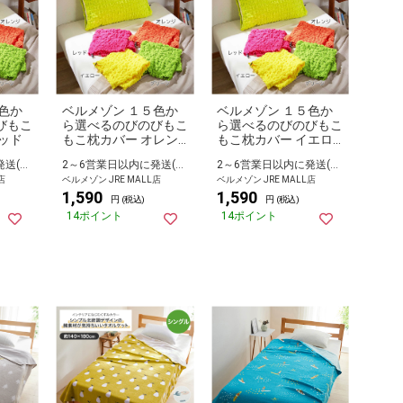
色か
ベルメゾン １５色か
ベルメゾン １５色か
びもこ
ら選べるのびのびもこ
ら選べるのびのびもこ
ッド
もこ枕カバー オレン
もこ枕カバー イエロ
ジ
ー
2～6営業日以内に発送(長期休暇除く)
2～6営業日以内に発送(長期休暇除く)
2～6営業日以内に発送(長期休暇除く)
店
ベルメゾン JRE MALL店
ベルメゾン JRE MALL店
1,590
1,590
円 (税込)
円 (税込)
14ポイント
14ポイント