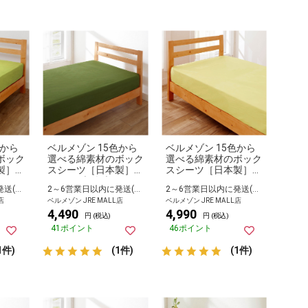
色から
ベルメゾン 15色から
ベルメゾン 15色から
ボック
選べる綿素材のボック
選べる綿素材のボック
製］
スシーツ［日本製］
スシーツ［日本製］
オリーブ ダブル
ピスタッシュ ワイド
2～6営業日以内に発送(長期休暇除く)
2～6営業日以内に発送(長期休暇除く)
2～6営業日以内に発送(長期休暇除く)
ダブル
店
ベルメゾン JRE MALL店
ベルメゾン JRE MALL店
4,490
4,990
円 (税込)
円 (税込)
41ポイント
46ポイント
1件)
(1件)
(1件)