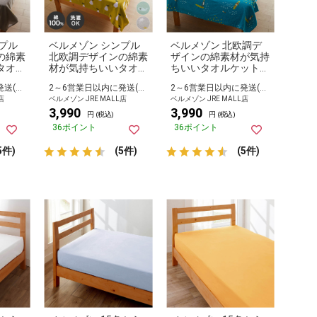
プル
ベルメゾン シンプル
ベルメゾン 北欧調デ
の綿素
北欧調デザインの綿素
ザインの綿素材が気持
タオル
材が気持ちいいタオル
ちいいタオルケット
ケット フラワー
サーフィン
2～6営業日以内に発送(長期休暇除く)
2～6営業日以内に発送(長期休暇除く)
2～6営業日以内に発送(長期休暇除く)
店
ベルメゾン JRE MALL店
ベルメゾン JRE MALL店
3,990
3,990
円 (税込)
円 (税込)
36ポイント
36ポイント
5件)
(5件)
(5件)