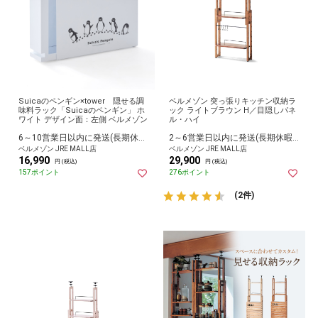
Suicaのペンギン×tower 隠せる調
ベルメゾン 突っ張りキッチン収納ラ
味料ラック「Suicaのペンギン」 ホ
ック ライトブラウン H／目隠しパネ
ワイト デザイン面：左側 ベルメゾン
ル・ハイ
6～10営業日以内に発送(長期休暇除く)
2～6営業日以内に発送(長期休暇除く)
ベルメゾン JRE MALL店
ベルメゾン JRE MALL店
16,990
29,900
円 (税込)
円 (税込)
157ポイント
276ポイント
(2件)