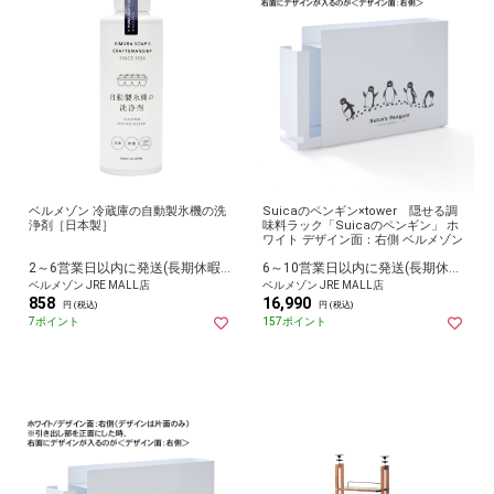
ベルメゾン 冷蔵庫の自動製氷機の洗
Suicaのペンギン×tower 隠せる調
浄剤［日本製］
味料ラック「Suicaのペンギン」 ホ
ワイト デザイン面：右側 ベルメゾン
2～6営業日以内に発送(長期休暇除く)
6～10営業日以内に発送(長期休暇除く)
ベルメゾン JRE MALL店
ベルメゾン JRE MALL店
858
16,990
円 (税込)
円 (税込)
7ポイント
157ポイント