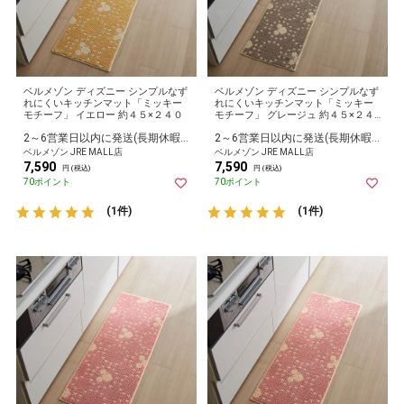
ベルメゾン ディズニー シンプルなず
ベルメゾン ディズニー シンプルなず
れにくいキッチンマット「ミッキー
れにくいキッチンマット「ミッキー
モチーフ」 イエロー 約４５×２４０
モチーフ」 グレージュ 約４５×２４
０
2～6営業日以内に発送(長期休暇除く)
2～6営業日以内に発送(長期休暇除く)
ベルメゾン JRE MALL店
ベルメゾン JRE MALL店
7,590
7,590
円 (税込)
円 (税込)
70ポイント
70ポイント
(1件)
(1件)