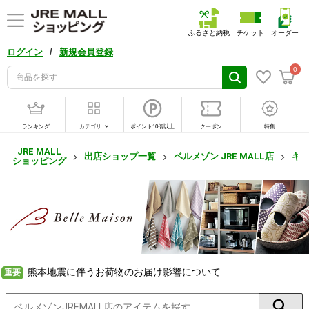
ふるさと納税
チケット
オーダー
/
ログイン
新規会員登録
0
ランキング
カテゴリ
ポイント10倍以上
クーポン
特集
JRE MALL
出店ショップ一覧
ベルメゾン JRE MALL店
キッ
ショッピング
熊本地震に伴うお荷物のお届け影響について
重要