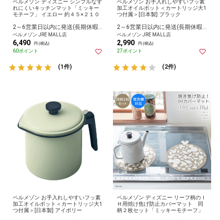
ベルメゾン ディズニー シンプルなず
ベルメゾン お手入れしやすいフッ素
れにくいキッチンマット「ミッキー
加工オイルポット＜カートリッジ大1
モチーフ」 イエロー 約４５×２１０
つ付属＞[日本製] ブラック
2～6営業日以内に発送(長期休暇除く)
2～6営業日以内に発送(長期休暇除く)
ベルメゾン JRE MALL店
ベルメゾン JRE MALL店
6,490
2,990
円 (税込)
円 (税込)
60ポイント
27ポイント
(1件)
(2件)
ベルメゾン お手入れしやすいフッ素
ベルメゾン ディズニー リーフ柄のＩ
加工オイルポット＜カートリッジ大1
Ｈ用焼け焦げ防止カバーマット 同
つ付属＞[日本製] アイボリー
柄２枚セット「ミッキーモチーフ」