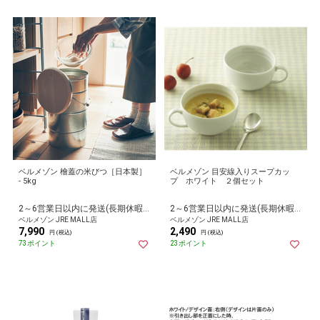
ベルメゾン 檜蓋の米びつ［日本製］
ベルメゾン 目安線入りスープカッ
- 5kg
プ ホワイト ２個セット
2～6営業日以内に発送(長期休暇除く)
2～6営業日以内に発送(長期休暇除く)
ベルメゾン JRE MALL店
ベルメゾン JRE MALL店
7,990
2,490
円 (税込)
円 (税込)
73ポイント
23ポイント