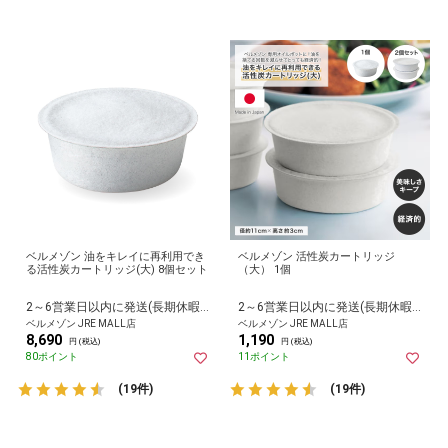
ベルメゾン 油をキレイに再利用でき
ベルメゾン 活性炭カートリッジ
る活性炭カートリッジ(大) 8個セット
（大） 1個
2～6営業日以内に発送(長期休暇除く)
2～6営業日以内に発送(長期休暇除く)
ベルメゾン JRE MALL店
ベルメゾン JRE MALL店
8,690
1,190
円 (税込)
円 (税込)
80ポイント
11ポイント
(19件)
(19件)