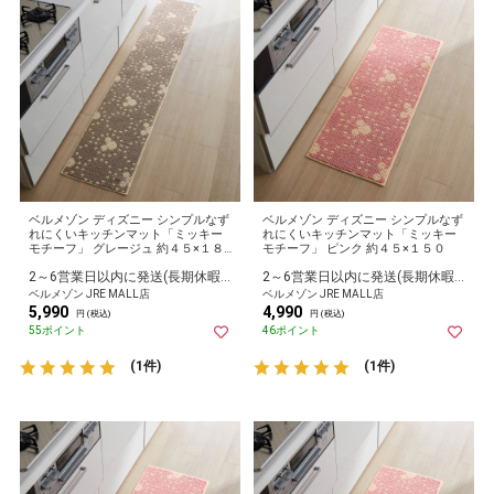
ベルメゾン ディズニー シンプルなず
ベルメゾン ディズニー シンプルなず
れにくいキッチンマット「ミッキー
れにくいキッチンマット「ミッキー
モチーフ」 グレージュ 約４５×１８
モチーフ」 ピンク 約４５×１５０
０
2～6営業日以内に発送(長期休暇除く)
2～6営業日以内に発送(長期休暇除く)
ベルメゾン JRE MALL店
ベルメゾン JRE MALL店
5,990
4,990
円 (税込)
円 (税込)
55ポイント
46ポイント
(1件)
(1件)