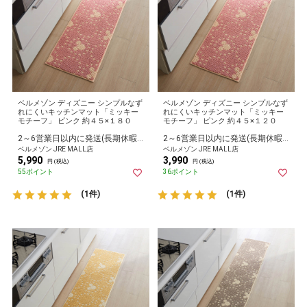
ベルメゾン ディズニー シンプルなず
ベルメゾン ディズニー シンプルなず
れにくいキッチンマット「ミッキー
れにくいキッチンマット「ミッキー
モチーフ」 ピンク 約４５×１８０
モチーフ」 ピンク 約４５×１２０
2～6営業日以内に発送(長期休暇除く)
2～6営業日以内に発送(長期休暇除く)
ベルメゾン JRE MALL店
ベルメゾン JRE MALL店
5,990
3,990
円 (税込)
円 (税込)
55ポイント
36ポイント
(1件)
(1件)