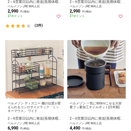
2～6営業日以内に発送(長期休暇除く)
2～6営業日以内に発送(長期休暇除く)
ベルメゾン JRE MALL店
ベルメゾン JRE MALL店
2,990
2,990
円 (税込)
円 (税込)
27ポイント
27ポイント
(2件)
ベルメゾン ディズニー 棚の位置が変
ベルメゾン 一気に800mlこせる大容
えられるコンロサイドラック「ミッ
量フッ素加工オイルポット[日本製]
キーマウス」 ワイド
2～6営業日以内に発送(長期休暇除く)
2～6営業日以内に発送(長期休暇除く)
ベルメゾン JRE MALL店
ベルメゾン JRE MALL店
6,990
4,490
円 (税込)
円 (税込)