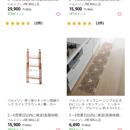
ベルメゾン JRE MALL店
ベルメゾン JRE MALL店
29,900
15,900
円 (税込)
円 (税込)
276ポイント
147ポイント
(2件)
(2件)
ベルメゾン 突っ張りキッチン収納ラ
ベルメゾン ディズニー シンプルなず
ック ライトブラウン A／棚・ロー
れにくいキッチンマット「ミッキー
モチーフ」 グレージュ 約４５×２１
０
2～6営業日以内に発送(長期休暇除く)
2～6営業日以内に発送(長期休暇除く)
ベルメゾン JRE MALL店
ベルメゾン JRE MALL店
15,900
6,490
円 (税込)
円 (税込)
147ポイント
60ポイント