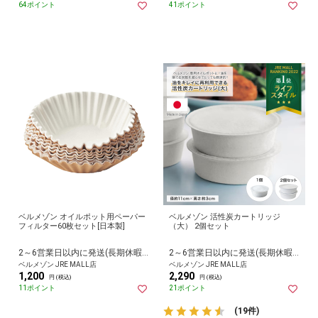
64ポイント
41ポイント
ベルメゾン オイルポット用ペーパー
ベルメゾン 活性炭カートリッジ
フィルター60枚セット[日本製]
（大） 2個セット
2～6営業日以内に発送(長期休暇除く)
2～6営業日以内に発送(長期休暇除く)
ベルメゾン JRE MALL店
ベルメゾン JRE MALL店
1,200
2,290
円 (税込)
円 (税込)
11ポイント
21ポイント
(19件)