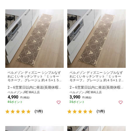
ベルメゾン ディズニー シンプルなず
ベルメゾン ディズニー シンプルなず
れにくいキッチンマット「ミッキー
れにくいキッチンマット「ミッキー
モチーフ」 グレージュ 約４５×１５
モチーフ」 グレージュ 約４５×１２
０
０
2～6営業日以内に発送(長期休暇除く)
2～6営業日以内に発送(長期休暇除く)
ベルメゾン JRE MALL店
ベルメゾン JRE MALL店
4,990
3,990
円 (税込)
円 (税込)
46ポイント
36ポイント
(1件)
(1件)