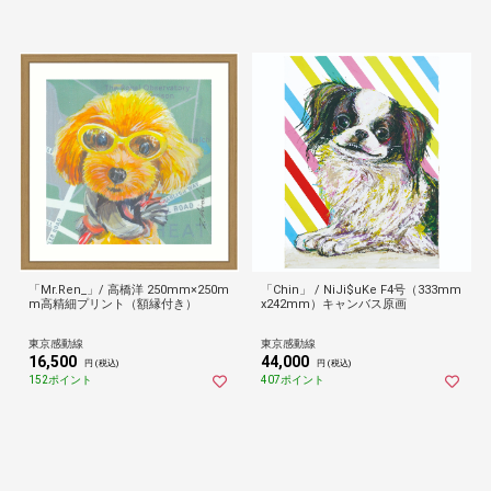
「Mr.Ren_」/ 高橋洋 250mm×250m
「Chin」 / NiJi$uKe F4号（333mm
m高精細プリント（額縁付き）
x242mm）キャンバス原画
東京感動線
東京感動線
16,500
44,000
円 (税込)
円 (税込)
152ポイント
407ポイント