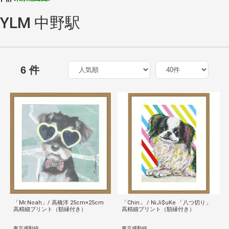
YLM 中野駅
6 件
「Mr.Noah」/ 高橋洋 25cm×25cm
「Chin」 / NiJi$uKe 「八つ切り」
高精細プリント（額縁付き）
高精細プリント（額縁付き）
東京感動線
東京感動線