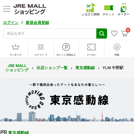
ふるさと納税
チケット
オーダー
/
ログイン
新規会員登録
0
ランキング
カテゴリ
ポイント10倍以上
クーポン
特集
JRE MALL
出店ショップ一覧
東京感動線
YLM 中野駅
ショッピング
東京感動線