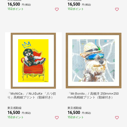
16,500
16,500
円 (税込)
円 (税込)
152ポイント
152ポイント
「MoNiCa」 / NiJi$uKe 「八つ切
「Mr.Bonito」/ 高橋洋 250mm×250
り」高精細プリント（額縁付き）
mm高精細プリント（額縁付き）
東京感動線
東京感動線
16,500
16,500
円 (税込)
円 (税込)
152ポイント
152ポイント