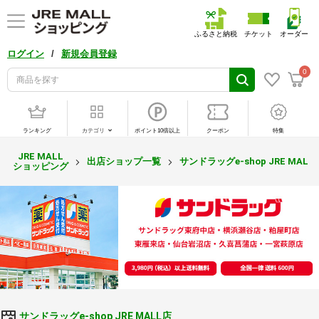
ふるさと納税
チケット
オーダー
/
ログイン
新規会員登録
0
ランキング
カテゴリ
ポイント10倍以上
クーポン
特集
JRE MALL
出店ショップ一覧
サンドラッグe-shop JRE MALL
ショッピング
サンドラッグe-shop JRE MALL店