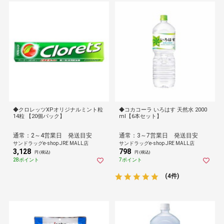
◆クロレッツXPオリジナルミント粒
◆コカコーラ いろはす 天然水 2000
14粒 【20個パック】
ml【6本セット】
通常：2～4営業日 発送目安
通常：3～7営業日 発送目安
サンドラッグe-shop JRE MALL店
サンドラッグe-shop JRE MALL店
3,128
798
円 (税込)
円 (税込)
28ポイント
7ポイント
(4件)