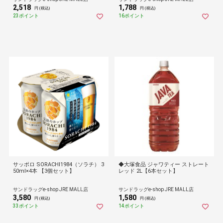
2,518
1,788
円 (税込)
円 (税込)
23ポイント
16ポイント
サッポロ SORACHI1984（ソラチ） 3
◆大塚食品 ジャワティー ストレート
50ml×4本 【3個セット】
レッド 2L【6本セット】
サンドラッグe-shop JRE MALL店
サンドラッグe-shop JRE MALL店
3,580
1,580
円 (税込)
円 (税込)
33ポイント
14ポイント