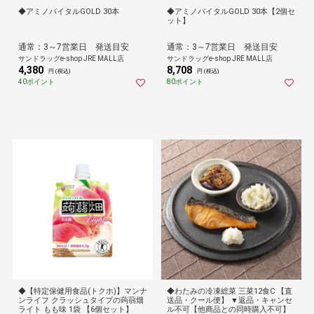
◆アミノバイタルGOLD 30本
◆アミノバイタルGOLD 30本【2個セ
ット】
通常：3～7営業日 発送目安
通常：3～7営業日 発送目安
サンドラッグe-shop JRE MALL店
サンドラッグe-shop JRE MALL店
4,380
8,708
円 (税込)
円 (税込)
40ポイント
80ポイント
◆【特定保健用食品(トクホ)】マンナ
◆わたみの冷凍総菜 三菜12食C 【直
ンライフ クラッシュタイプの蒟蒻畑
送品・クール便】 ▼返品・キャンセ
ライト もも味 1袋 【6個セット】
ル不可【他商品との同時購入不可】