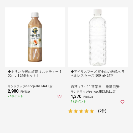
◆キリン 午後の紅茶 ミルクティー 5
◆アイリスフーズ 富士山の天然水 ラ
00mL【24個セット】
ベルレス ケース 500ml×24本
サンドラッグe-shop JRE MALL店
通常：7～11営業日 発送目安
2,980
サンドラッグe-shop JRE MALL店
円 (税込)
1,370
27ポイント
円 (税込)
12ポイント
(2件)