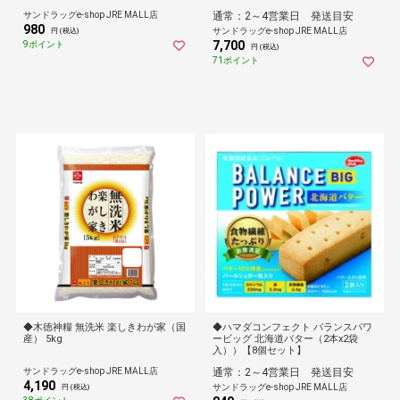
サンドラッグe-shop JRE MALL店
通常：2～4営業日 発送目安
980
サンドラッグe-shop JRE MALL店
円 (税込)
7,700
9ポイント
円 (税込)
71ポイント
◆木徳神糧 無洗米 楽しきわが家（国
◆ハマダコンフェクト バランスパワ
産） 5kg
ービッグ 北海道バター（2本x2袋
入））【8個セット】
サンドラッグe-shop JRE MALL店
通常：2～4営業日 発送目安
4,190
サンドラッグe-shop JRE MALL店
円 (税込)