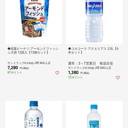
◆稲葉ピーナツ アーモンドフィッシ
◆コカコーラ アクエリアス 2.0L【6
ュ大袋 12袋入【12個セット】
本セット】
サンドラッグe-shop JRE MALL店
通常：3～7営業日 発送目安
7,280
サンドラッグe-shop JRE MALL店
円 (税込)
1,380
67ポイント
円 (税込)
12ポイント