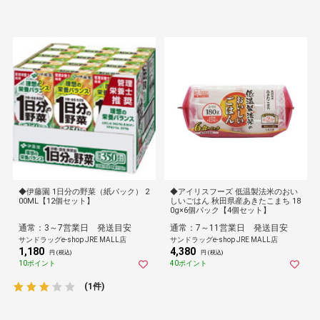
◆伊藤園 1日分の野菜（紙パック） 2
◆アイリスフーズ 低温製法米のおい
00ML【12個セット】
しいごはん 秋田県産あきたこまち 18
0g×6個パック【4個セット】
通常：3～7営業日 発送目安
通常：7～11営業日 発送目安
サンドラッグe-shop JRE MALL店
サンドラッグe-shop JRE MALL店
1,180
4,380
円 (税込)
円 (税込)
10ポイント
40ポイント
(1件)