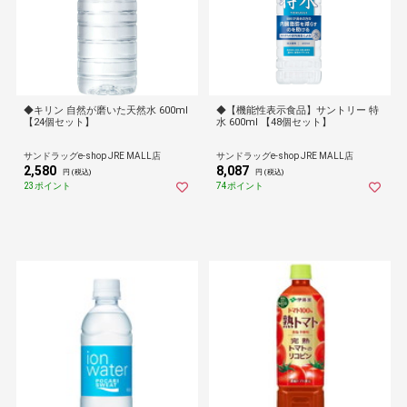
◆キリン 自然が磨いた天然水 600ml
◆【機能性表示食品】サントリー 特
【24個セット】
水 600ml 【48個セット】
サンドラッグe-shop JRE MALL店
サンドラッグe-shop JRE MALL店
2,580
8,087
円 (税込)
円 (税込)
23ポイント
74ポイント