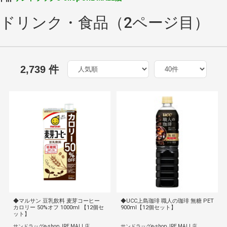
ドリンク・食品（2ページ目）
2,739 件
◆マルサン 豆乳飲料 麦芽コーヒー
◆UCC上島珈琲 職人の珈琲 無糖 PET
カロリー 50%オフ 1000ml 【12個セ
900ml【12個セット】
ット】
サンドラッグe-shop JRE MALL店
サンドラッグe-shop JRE MALL店