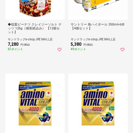
◆稲葉ピーナツ クレイジーソルト ナ
サントリー 角ハイボール 350ml×6本
ッツ 126g（個装紙込み） 【12個セ
【4個セット】
ット】
サンドラッグe-shop JRE MALL店
サンドラッグe-shop JRE MALL店
7,280
5,380
円 (税込)
円 (税込)
67ポイント
49ポイント