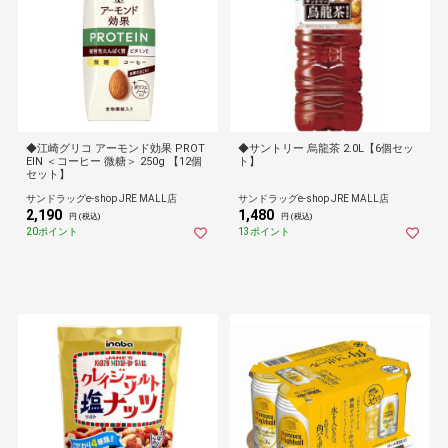
◆江崎グリコ アーモンド効果 PROT
◆サントリー 烏龍茶 2.0L【6個セッ
EIN ＜コーヒー 微糖＞ 250g 【12個
ト】
セット】
サンドラッグe-shop JRE MALL店
サンドラッグe-shop JRE MALL店
2,190
1,480
円 (税込)
円 (税込)
20ポイント
13ポイント