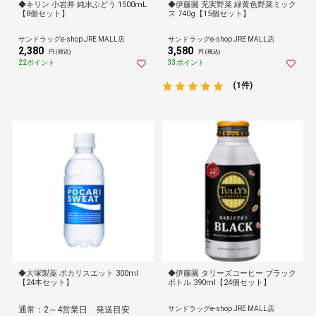
◆キリン 小岩井 純水ぶどう 1500mL
◆伊藤園 充実野菜 緑黄色野菜ミック
【8個セット】
ス 740g【15個セット】
サンドラッグe-shop JRE MALL店
サンドラッグe-shop JRE MALL店
2,380
3,580
円 (税込)
円 (税込)
22ポイント
33ポイント
(1件)
◆大塚製薬 ポカリスエット 300ml
◆伊藤園 タリーズコーヒー ブラック
【24本セット】
ボトル 390ml【24個セット】
通常：2～4営業日 発送目安
サンドラッグe-shop JRE MALL店