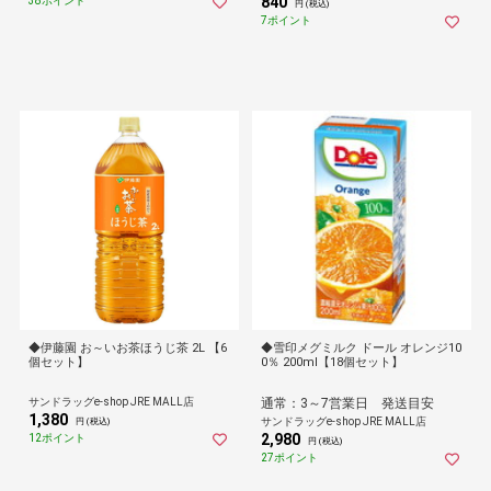
840
38ポイント
円 (税込)
7ポイント
◆伊藤園 お～いお茶ほうじ茶 2L 【6
◆雪印メグミルク ドール オレンジ10
個セット】
0％ 200ml【18個セット】
サンドラッグe-shop JRE MALL店
通常：3～7営業日 発送目安
1,380
サンドラッグe-shop JRE MALL店
円 (税込)
2,980
12ポイント
円 (税込)
27ポイント