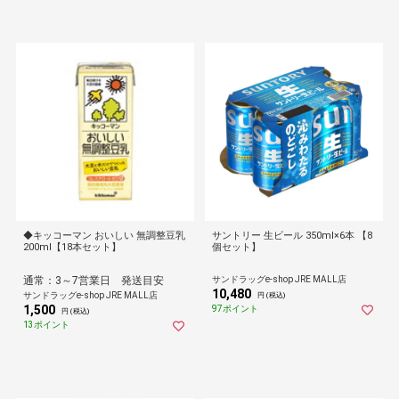
◆キッコーマン おいしい 無調整豆乳
サントリー 生ビール 350ml×6本 【8
200ml【18本セット】
個セット】
通常：3～7営業日 発送目安
サンドラッグe-shop JRE MALL店
10,480
サンドラッグe-shop JRE MALL店
円 (税込)
1,500
97ポイント
円 (税込)
13ポイント