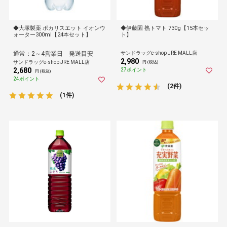
◆大塚製薬 ポカリスエット イオンウ
◆伊藤園 熟トマト 730g【15本セッ
ォーター300ml【24本セット】
ト】
通常：2～4営業日 発送目安
サンドラッグe-shop JRE MALL店
2,980
サンドラッグe-shop JRE MALL店
円 (税込)
2,680
27ポイント
円 (税込)
24ポイント
(2件)
(1件)