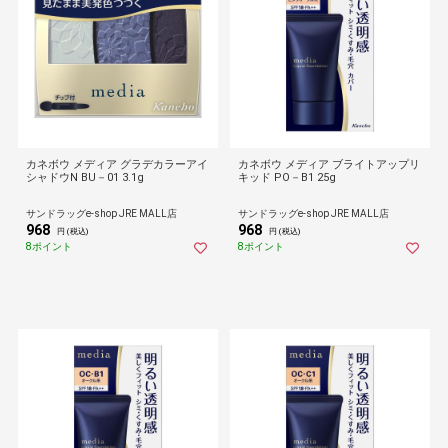
カネボウ メディア グラデカラーアイ
カネボウ メディア ブライトアップリ
シャドウN BU－01 3.1g
キッド PO－B1 25g
サンドラッグe-shop JRE MALL店
サンドラッグe-shop JRE MALL店
968
968
円 (税込)
円 (税込)
8ポイント
8ポイント