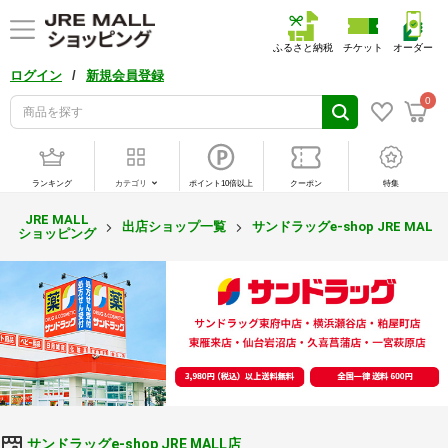
ふるさと納税
チケット
オーダー
/
ログイン
新規会員登録
0
ランキング
カテゴリ
ポイント10倍以上
クーポン
特集
JRE MALL
出店ショップ一覧
サンドラッグe-shop JRE MALL
ショッピング
サンドラッグe-shop JRE MALL店