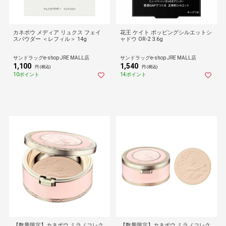
カネボウ メディア リュクス フェイ
花王 ケイト ポッピングシルエットシ
スパウダー ＜レフィル＞ 14g
ャドウ OR-2 3.6g
サンドラッグe-shop JRE MALL店
サンドラッグe-shop JRE MALL店
1,100
1,540
円 (税込)
円 (税込)
10ポイント
14ポイント
【数量限定】カネボウ ミラノコレク
【数量限定】カネボウ ミラノコレク