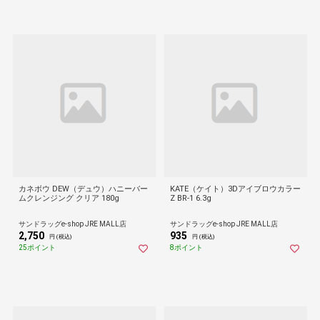
カネボウ DEW（デュウ）ハニーバー
KATE（ケイト）3Dアイブロウカラー
ムクレンジング クリア 180g
Z BR-1 6.3g
サンドラッグe-shop JRE MALL店
サンドラッグe-shop JRE MALL店
2,750
935
円 (税込)
円 (税込)
25ポイント
8ポイント