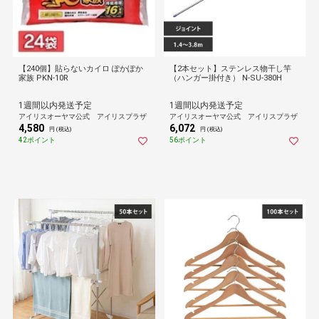
【240個】貼らないカイロ ぽかぽか
【2本セット】ステンレス物干し竿
家族 PKN-10R
（ハンガー掛付き） N-SU-380H
1週間以内発送予定
1週間以内発送予定
アイリスオーヤマ公式 アイリスプラザ
アイリスオーヤマ公式 アイリスプラザ
4,580
6,072
円 (税込)
円 (税込)
42ポイント
56ポイント