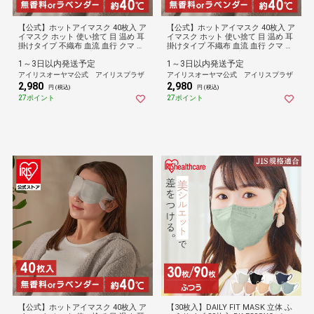
【公式】ホットアイマスク 40枚入 ア
【公式】ホットアイマスク 40枚入 ア
イマスク ホット 使い捨て 目 温め 耳
イマスク ホット 使い捨て 目 温め 耳
掛けタイプ 不織布 血流 血行 クマ リ
掛けタイプ 不織布 血流 血行 クマ リ
ラックス アイケア プレゼント ギフ
ラックス アイケア プレゼント ギフ
1～3日以内発送予定
1～3日以内発送予定
ト 睡眠前 旅行 休憩 モイスクル じん
ト 睡眠前 旅行 休憩 モイスクル じん
わりホットアイマスク アソート
わりホットアイマスク アソート
アイリスオーヤマ公式 アイリスプラザ
アイリスオーヤマ公式 アイリスプラザ
2,980
2,980
円 (税込)
円 (税込)
27ポイント
27ポイント
【公式】ホットアイマスク 40枚入 ア
【30枚入】DAILY FIT MASK 立体 ふ