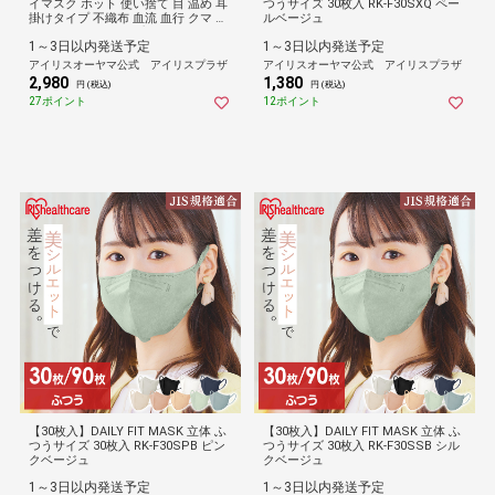
イマスク ホット 使い捨て 目 温め 耳
つうサイズ 30枚入 RK-F30SXQ ペー
掛けタイプ 不織布 血流 血行 クマ リ
ルベージュ
ラックス アイケア プレゼント ギフ
1～3日以内発送予定
1～3日以内発送予定
ト 睡眠前 旅行 休憩 モイスクル じん
わりホットアイマスク アソート
アイリスオーヤマ公式 アイリスプラザ
アイリスオーヤマ公式 アイリスプラザ
2,980
1,380
円 (税込)
円 (税込)
27ポイント
12ポイント
【30枚入】DAILY FIT MASK 立体 ふ
【30枚入】DAILY FIT MASK 立体 ふ
つうサイズ 30枚入 RK-F30SPB ピン
つうサイズ 30枚入 RK-F30SSB シル
クベージュ
クベージュ
1～3日以内発送予定
1～3日以内発送予定