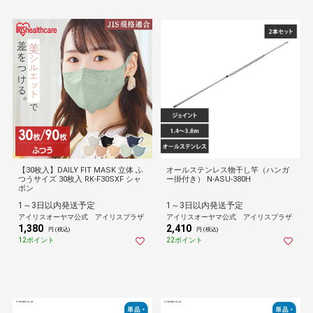
【30枚入】DAILY FIT MASK 立体 ふ
オールステンレス物干し竿（ハンガ
つうサイズ 30枚入 RK-F30SXF シャ
ー掛付き） N-ASU-380H
ボン
1～3日以内発送予定
1～3日以内発送予定
アイリスオーヤマ公式 アイリスプラザ
アイリスオーヤマ公式 アイリスプラザ
1,380
2,410
円 (税込)
円 (税込)
12ポイント
22ポイント