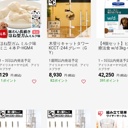
ほね型ガム ミルク味
木登りキャットタワー
【4個セット】
ミニ ４本 PｰHGM4
KCCT‐244 グレー（G
療法食 w/d 3kg
Y）
1～3日以内発送予定
1週間以内発送予定
1～3日以内発送予
アイリスオーヤマ公式 アイリ
アイリスオーヤマ公式 アイリ
アイリスオーヤマ公式
スプラザ
スプラザ
スプラザ
129
8,930
42,250
円 (税込)
円 (税込)
円 (税込)
1ポイント
82ポイント
391ポイント