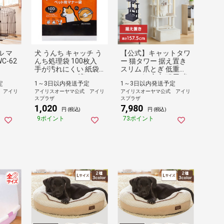
 マ
犬 うんち キャッチ う
【公式】キャットタワ
C-62
んち処理袋 100枚入
ー 猫タワー 据え置き
手が汚れにくい 紙袋
スリム 爪とぎ 低重心
ごと トイレに流せる
おしゃれ 安定 猫用 省
定
1～3日以内発送予定
1～3日以内発送予定
水に溶ける 散歩 お出
スペース ステップ 収
 アイリ
アイリスオーヤマ公式 アイリ
アイリスオーヤマ公式 アイリ
かけ 旅行 マナー袋 う
納 シニア 北欧 丈夫 滑
スプラザ
スプラザ
んち袋 拾う 簡単 ペッ
りにくい アイリスオ
1,020
7,980
ト用マナー袋 P-MNB1
ーヤマ SFC-157
円 (税込)
円 (税込)
00 アイリスオーヤマ
9ポイント
73ポイント
*