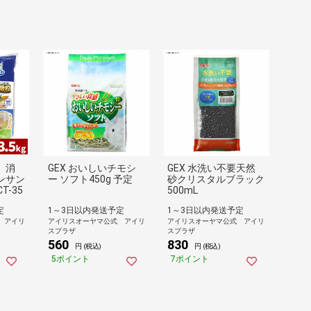
 消
GEX おいしいチモシ
GEX 水洗い不要天然
ンサン
ー ソフト450g 予定
砂クリスタルブラック
T-35
500mL
定
1～3日以内発送予定
1～3日以内発送予定
 アイリ
アイリスオーヤマ公式 アイリ
アイリスオーヤマ公式 アイリ
スプラザ
スプラザ
560
830
円 (税込)
円 (税込)
5ポイント
7ポイント