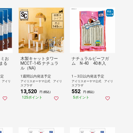
キミお
木製キャットタワー
ナチュラルビーフガ
まる
MCCT‐145 ナチュラ
ム N-40 40本入
ル（NA)
予定
1週間以内発送予定
1～3日以内発送予定
 アイリ
アイリスオーヤマ公式 アイリ
アイリスオーヤマ公式 アイリ
スプラザ
スプラザ
13,520
552
円 (税込)
円 (税込)
125ポイント
5ポイント