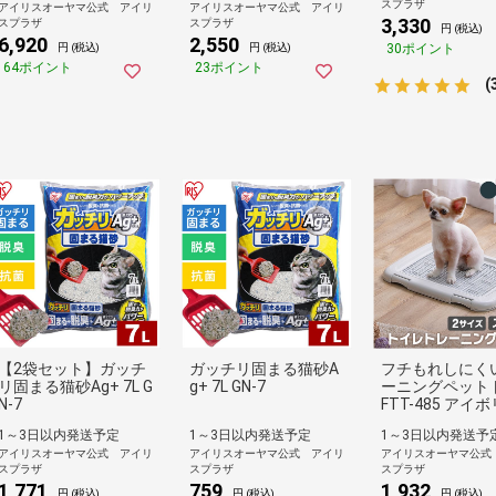
スプラザ
アイリスオーヤマ公式 アイリ
アイリスオーヤマ公式 アイリ
3,330
スプラザ
スプラザ
円 (税込)
6,920
2,550
30ポイント
円 (税込)
円 (税込)
64ポイント
23ポイント
(
【2袋セット】ガッチ
ガッチリ固まる猫砂A
フチもれしにく
リ固まる猫砂Ag+ 7L G
g+ 7L GN-7
ーニングペット
N-7
FTT-485 アイ
1～3日以内発送予定
1～3日以内発送予定
1～3日以内発送予
アイリスオーヤマ公式 アイリ
アイリスオーヤマ公式 アイリ
アイリスオーヤマ公式
スプラザ
スプラザ
スプラザ
1,771
759
1,932
円 (税込)
円 (税込)
円 (税込)