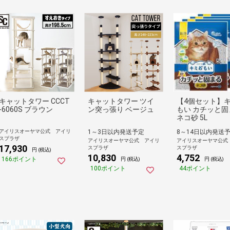
キャットタワー CCCT
キャットタワー ツイ
【4個セット】
-6060S ブラウン
ン突っ張り ベージュ
もい カチッと固
ネコ砂 5L
アイリスオーヤマ公式 アイリ
1～3日以内発送予定
8～14日以内発送
スプラザ
アイリスオーヤマ公式 アイリ
アイリスオーヤマ公式
17,930
スプラザ
スプラザ
円 (税込)
10,830
4,752
166ポイント
円 (税込)
円 (税込)
100ポイント
44ポイント