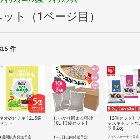
アイリスオーヤマ公式 アイリスプラザ
ペット（1ページ目）
815 件
ネオ砂ヒノキ 12L 5袋
しっかり固まる猫砂
【2個セット】
セット
10L【3袋セット】
ャスキャット ウ
ラ 8.2kg
1週間以内発送予定
1～3日以内発送予定
アイリスオーヤマ公式