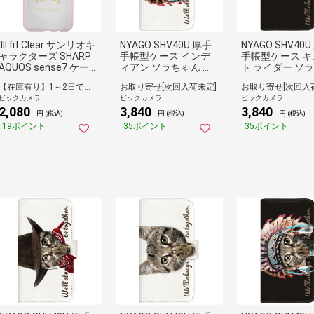
IIII fit Clear サンリオキ
NYAGO SHV40U 厚手
NYAGO SHV40
ャラクターズ SHARP
手帳型ケース インデ
手帳型ケース キ
AQUOS sense7 ケー
ィアン ソラちゃん 肉
ト ライダー ソ
ス マイメロディ SANG
球をペロペロするにゃ
ん 肉球をペロペ
【在庫有り】1～2日で出荷予定(日付指定可)
お取り寄せ[次回入荷未定]
お取り寄せ[次回入
-291MM
ー。 かわいい猫フェ
るにゃー。 かわ
ビックカメラ
ビックカメラ
ビックカメラ
イス ホワイト SHV40
猫フェイス ブラ
2,080
3,840
3,840
U-BNG2A7065-88
SHV40U-BNG2A
円 (税込)
円 (税込)
円 (税込)
88
19ポイント
35ポイント
35ポイント