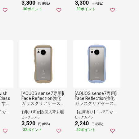
3,300
3,300
円 (税込)
円 (税込)
30ポイント
30ポイント
wish
[AQUOS sense7専用]i
[AQUOS sense7専用]i
Class
Face Reflection強化
Face Reflection強化
 くすみ
ガラスクリアケース
ガラスクリアケース
311
ベージュ 41-956458
ペールブルー 41-9564
【在庫有り】1～2日で出荷予定(日付指定可)
お取り寄せ[次回入荷未定]
【在庫有り】1～2日で出荷予定(日付指定可)
65
ビックカメラ
ビックカメラ
3,520
2,240
円 (税込)
円 (税込)
32ポイント
20ポイント