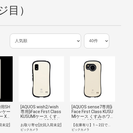
ージ目）
0用SH
[AQUOS wish2/wish
[AQUOS sense7専用]i
ンケー
専用]iFace First Class
Face First Class KUSU
 XN
KUSUMIケース くすみ
MIケース くすみホワ
ホワイト 41-956281
イト 41-956427
荷未定]
お取り寄せ[次回入荷未定]
【在庫有り】1～2日で出荷予定(日付指定可)
ビックカメラ
ビックカメラ