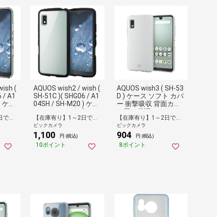
ish (
AQUOS wish2 / wish (
AQUOS wish3 ( SH-53
 / A1
SH-51C )( SHG06 / A1
D ) ケース ソフト カバ
 ) ケー
04SH / SH-M20 ) ケー
ー 衝撃吸収 背面カメ
ブリッ
ス カバー ハイブリッ
ラ周り保護 ストラッ
【在庫有り】1～2日で出荷予定(日付指定可)
【在庫有り】1～2日で出荷予定(日付指定可)
【在庫有り】1～2日で出荷予定(日付指定可)
ーボネ
ド TPU 背面硬度8H 耐
プホール付 極み設計
ビックカメラ
ビックカメラ
性 角
衝撃 衝撃吸収 エアク
クリア クリア PM-S2
1,100
904
スリ
ッション 軽量 薄型 背
33UCTCR
円 (税込)
円 (税込)
ール
面クリア ストラップ
10ポイント
8ポイント
ア ク
ホール TOUGH SLIM LI
VCKC
TE ブラック ブラック
PM-S223TSLFCBK