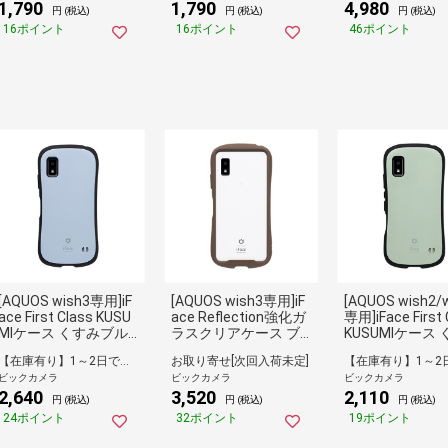
1,790
1,790
4,980
円 (税込)
円 (税込)
円 (税込)
16ポイント
16ポイント
46ポイント
[AQUOS wish3専用]iF
[AQUOS wish3専用]iF
[AQUOS wish2/
ace First Class KUSU
ace Reflection強化ガ
専用]iFace First 
MIケース くすみブル
ラスクリアケース ブ
KUSUMIケース
ー 41-956359
ラウン 41-956403
グリーン 41-956
【在庫有り】1～2日で出荷予定(日付指定可)
お取り寄せ[次回入荷未定]
ビックカメラ
ビックカメラ
ビックカメラ
2,640
3,520
2,110
円 (税込)
円 (税込)
円 (税込)
24ポイント
32ポイント
19ポイント