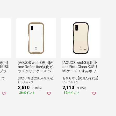
7専用]i
[AQUOS wish3専用]iF
[AQUOS wish3専用]iF
s KUSU
ace Reflection強化ガ
ace First Class KUSU
みブラ
ラスクリアケース ベ
MIケース くすみホワ
ージュ 41-956380
イト 41-956335
【在庫有り】1～2日で出荷予定(日付指定可)
お取り寄せ[次回入荷未定]
お取り寄せ[次回入荷未定]
ビックカメラ
ビックカメラ
2,810
2,110
円 (税込)
円 (税込)
26ポイント
19ポイント