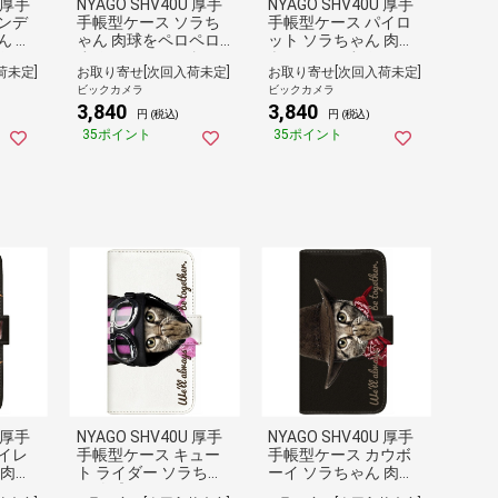
U 厚手
NYAGO SHV40U 厚手
NYAGO SHV40U 厚手
ンデ
手帳型ケース ソラち
手帳型ケース パイロ
ん 肉
ゃん 肉球をペロペロ
ット ソラちゃん 肉球
るにゃ
するにゃー。 かわい
をペロペロするにゃ
荷未定]
お取り寄せ[次回入荷未定]
お取り寄せ[次回入荷未定]
フェ
い猫フェイス ブラッ
ー。 かわいい猫フェ
ビックカメラ
ビックカメラ
V40
ク SHV40U-BNG2A70
イス ブラック SHV40
3,840
3,840
8
71-88
U-BNG2A7076-88
円 (税込)
円 (税込)
35ポイント
35ポイント
U 厚手
NYAGO SHV40U 厚手
NYAGO SHV40U 厚手
イレ
手帳型ケース キュー
手帳型ケース カウボ
 肉球
ト ライダー ソラちゃ
ーイ ソラちゃん 肉球
にゃ
ん 肉球をペロペロす
をペロペロするにゃ