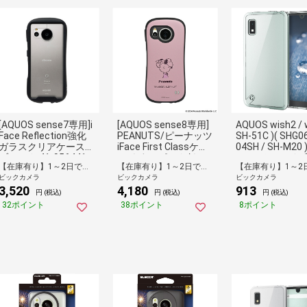
[AQUOS sense7専用]i
[AQUOS sense8専用]
AQUOS wish2 / w
Face Reflection強化
PEANUTS/ピーナッツ
SH-51C )( SHG06
ガラスクリアケース
iFace First Classケー
04SH / SH-M20
ブラック 41-956441
ス くすみピンク/キャ
ス カバー ハイ
【在庫有り】1～2日で出荷予定(日付指定可)
【在庫有り】1～2日で出荷予定(日付指定可)
リー 41-971017
ド TPU ポリカ
ビックカメラ
ビックカメラ
ビックカメラ
ート 耐衝撃 弾力
3,520
4,180
913
エアクッション 
円 (税込)
円 (税込)
円 (税込)
ム ストラップホ
32ポイント
38ポイント
8ポイント
付 極み設計 クリ
リア PM-S223H
R