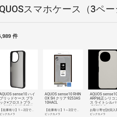
AQUOSスマホケース（3ペ
6,989 件
AQUOS sense10 ハイ
AQUOS sense10 RHIN
AQUOS sense1
ブリッドケース ブラ
OX 5H クリア 9253AS
ARP純正シリコ
ック×フロストブラッ
10HACL
ス ライトシルバー
ク 9252AS10HPFBK
-Z07SG-S
【在庫有り】1～2日で出荷予定(日付指定可)
【在庫有り】1～2日で出荷予定(日付指定可)
お取り寄せ[次回入
ビックカメラ
ビックカメラ
ビックカメラ