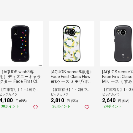
［AQUOS wish3専
[AQUOS sense8専用]i
[AQUOS sense
用］ディズニーキャラ
Face First Class Flow
Face First Clas
クター iFace First Cla
ersケース ミモザ/ホ
MIケース くす
ssケース iFace ミッキ
ワイト 41-969359
ック 41-956434
【在庫有り】1～2日で出荷予定(日付指定可)
【在庫有り】1～2日で出荷予定(日付指定可)
ーマウス/アイコン/カ
ビックカメラ
ビックカメラ
ビックカメラ
ラフル 41-956472
4,180
2,810
2,640
円 (税込)
円 (税込)
円 (税込)
38ポイント
26ポイント
24ポイント