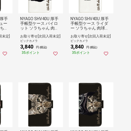
U 厚手
NYAGO SHV40U 厚手
NYAGO SHV40U 厚手
ュー
手帳型ケース パイロ
手帳型ケース ライダ
ラちゃ
ット ソラちゃん 肉球
ー ソラちゃん 肉球を
ロす
をペロペロするにゃ
ペロペロするにゃー。
荷未定]
お取り寄せ[次回入荷未定]
お取り寄せ[次回入荷未定]
いい
ー。 かわいい猫フェ
かわいい猫フェイス
ビックカメラ
ビックカメラ
ック
イス ホワイト SHV40
ホワイト SHV40U-BN
3,840
3,840
7077-
U-BNG2A7069-88
G2A7066-88
円 (税込)
円 (税込)
35ポイント
35ポイント