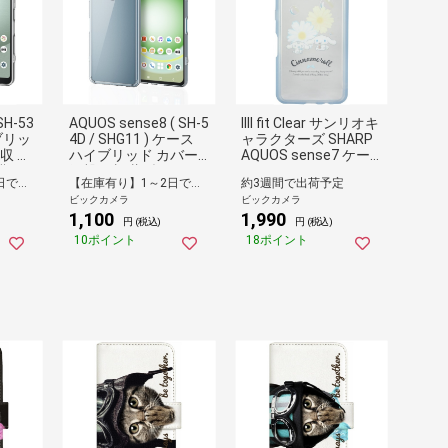
SH-53
AQUOS sense8 ( SH-5
IIII fit Clear サンリオキ
ブリッ
4D / SHG11 ) ケース
ャラクターズ SHARP
収 背
ハイブリッド カバー
AQUOS sense7 ケー
 ス
衝撃吸収 薄型 カメラ
ス シナモロール SANG
【在庫有り】1～2日で出荷予定(日付指定可)
【在庫有り】1～2日で出荷予定(日付指定可)
約3週間で出荷予定
 極
レンズ保護設計 スト
-291CN
ビックカメラ
ビックカメラ
クリア
ラップホール付 クリ
1,100
1,990
R
ア クリア PM-S234HV
円 (税込)
円 (税込)
CKCR
10ポイント
18ポイント