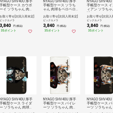
NYAGO SHV40U 厚手
NYAGO SHV40U 厚手
NYAGO SHV40
手帳型ケース カウボ
手帳型ケース ソラち
手帳型ケース イ
ーイ ソラちゃん 肉球
ゃん 肉球をペロペロ
ィアン ソラちゃ
をペロペロするにゃ
するにゃー。 かわい
球をペロペロす
お取り寄せ[次回入荷未定]
お取り寄せ[次回入荷未定]
お取り寄せ[次回入
ー。 かわいい猫フェ
い猫フェイス ホワイ
ー。 かわいい猫
ビックカメラ
ビックカメラ
ビックカメラ
イス ホワイト SHV40
ト SHV40U-BNG2A70
イス ブラック SH
3,840
3,840
3,840
U-BNG2A7068-88
64-88
U-BNG2A7072-8
円 (税込)
円 (税込)
円 (税込)
35ポイント
35ポイント
35ポイント
NYAGO SHV40U 厚手
NYAGO SHV40U 厚手
NYAGO SHV40
手帳型ケース ライダ
手帳型ケース パイレ
手帳型ケース パ
ー ソラちゃん 肉球を
ーツ ソラちゃん 肉球
ーツ ソラちゃん
ペロペロするにゃー。
をペロペロするにゃ
をペロペロする