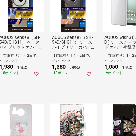
AQUOS sense8（SH-
AQUOS sense8（SH-
AQUOS wish3 ( 
54D/SHG11） ケース
54D/SHG11） ケース
D ) ケース ハイ
ハイブリッド カバー
ハイブリッド カバー
ド カバー 衝撃吸
軽量 薄型 ポーチ付 一
衝撃吸収 ストラップ
面カメラ周り保護
【在庫有り】1～2日で出荷予定(日付指定可)
【在庫有り】1～2日で出荷予定(日付指定可)
眼レフカメラ用 カメ
ホール付 背面マット
トラップホール付
ビックカメラ
ビックカメラ
ビックカメラ
ラレンズフィルター対
ストラップホールシー
み設計 クリア 
1,980
1,380
1,050
応 SHARP評価検証済
ト付 一眼レフカメラ
PM-S233HVCKC
円 (税込)
円 (税込)
円 (税込)
グレージュ PM-S234
用 カメラレンズフィ
18ポイント
12ポイント
9ポイント
CAMPGB
ルター対応 SHARP評
価検証済 ブラック PM
-S234CAMBK