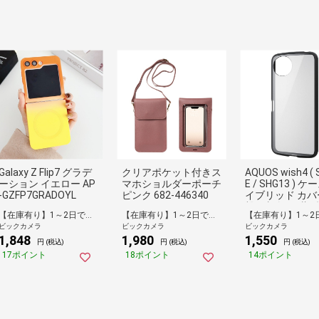
Galaxy Z Flip7 グラデ
クリアポケット付きス
AQUOS wish4 ( 
ーション イエロー AP
マホショルダーポーチ
E / SHG13 ) ケ
-GZFP7GRADOYL
ピンク 682-446340
イブリッド カバ
撃吸収 軽量 薄型
【在庫有り】1～2日で出荷予定(日付指定可)
【在庫有り】1～2日で出荷予定(日付指定可)
ラレンズ保護設計
ビックカメラ
ビックカメラ
ビックカメラ
トラップホール付
1,848
1,980
1,550
トラップホール
円 (税込)
円 (税込)
円 (税込)
付 TOUGH SLIM 
17ポイント
18ポイント
14ポイント
ブラック ブラック
-S241TSLFCBK