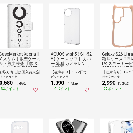
CaseMarket Xperia1I
AQUOS wish5 ( SH-52
Galaxy S26 Ultr
V スリム手帳型ケース
F ) ケース ソフト カバ
猫耳ケース TPU×
ザ・視力検査 手帳 Xp
ー 薄型 カメラレンズ
PK スモーキー
eria1IV-BCM2S2557-
保護設計 ストラップ
9350GS26UHPS
お取り寄せ[次回入荷未定]
【在庫有り】1～2日で出荷予定(日付指定可)
78
ホール付 クリア クリ
ビックカメラ
ビックカメラ
ビックカメラ
ア PM-S251UCTCR
3,580
1,090
2,990
円 (税込)
円 (税込)
円 (税込)
33ポイント
10ポイント
27ポイント