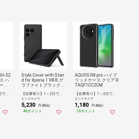
SH-52
Style Cover with Stan
AQUOS R8 pro ハイブ
ース ハ
d for Xperia 1 VIII B グ
リッドケース クリア R
ー 衝
ラファイトブラック X
TAQF1CC2CM
 カメ
QZ-CBGE/BJPCX
【在庫有り】1～2日で出荷予定(日付指定可)
【在庫有り】1～2日で出荷予定(日付指定可)
【在庫有り】1～2日で出荷予定(日付指定可)
 ス
ビックカメラ
ビックカメラ
 ス
5,230
1,180
シート
円 (税込)
円 (税込)
LITE
48ポイント
10ポイント
 PM