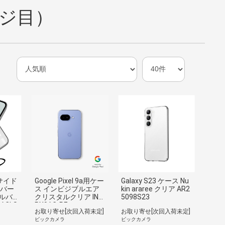
ージ目）
a サイド
Google Pixel 9a用ケー
Galaxy S23 ケース Nu
カバー
ス インビジブルエア
kin araree クリア AR2
ルバ
クリスタルクリア INV
5098S23
ACLS
PX9AC-RE
お取り寄せ[次回入荷未定]
お取り寄せ[次回入荷未定]
ビックカメラ
ビックカメラ