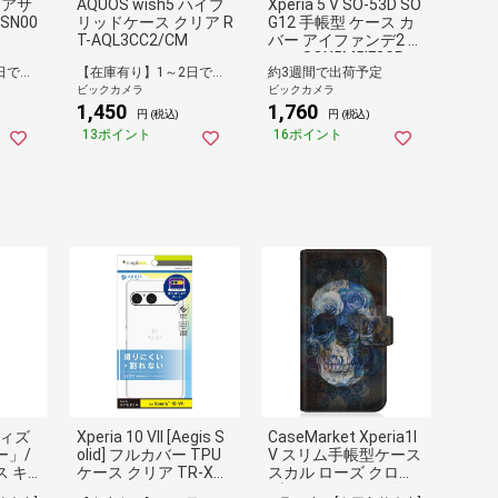
クリアサ
AQUOS wish5 ハイブ
Xperia 5 V SO-53D SO
SN00
リッドケース クリア R
G12 手帳型 ケース カ
T-AQL3CC2/CM
バー アイファンデ2 グ
レー SOX5M5IF2GR
【在庫有り】1～2日で出荷予定(日付指定可)
【在庫有り】1～2日で出荷予定(日付指定可)
約3週間で出荷予定
ビックカメラ
ビックカメラ
1,450
1,760
円 (税込)
円 (税込)
13ポイント
16ポイント
「ディズ
Xperia 10 VII [Aegis S
CaseMarket Xperia1I
ー」/
olid] フルカバー TPU
V スリム手帳型ケース
ス キ
ケース クリア TR-XP2
スカル ローズ クロス
RTRD
55-AGSL-CL
ブラック スリム ダイ