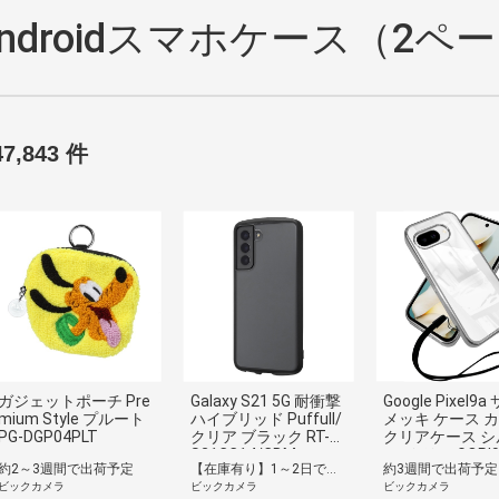
Androidスマホケース（2ペ
47,843 件
ガジェットポーチ Pre
Galaxy S21 5G 耐衝撃
Google Pixel9
mium Style プルート
ハイブリッド Puffull/
メッキ ケース 
PG-DGP04PLT
クリア ブラック RT-G
クリアケース シ
S21CC14/CBM
ー×クリア GOPI9
約2～3週間で出荷予定
【在庫有り】1～2日で出荷予定(日付指定可)
約3週間で出荷予定
R
ビックカメラ
ビックカメラ
ビックカメラ