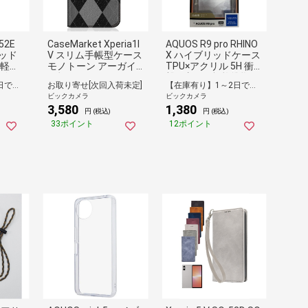
-52E
CaseMarket Xperia1I
AQUOS R9 pro RHINO
ッド
V スリム手帳型ケース
X ハイブリッドケース
 軽量
モノトーン アーガイ
TPU×アクリル 5H 衝
ズ保
ル柄 ロンドン クラシ
撃吸収 MIL規格準拠 ク
【在庫有り】1～2日で出荷予定(日付指定可)
お取り寄せ[次回入荷未定]
【在庫有り】1～2日で出荷予定(日付指定可)
プホ
カル アーガイル Xperi
リア 8429AR9PHACL
ビックカメラ
ビックカメラ
プホ
a1IV-BCM2S2082-78
3,580
1,380
UGH
円 (税込)
円 (税込)
ー ブル
33ポイント
12ポイント
FCBU