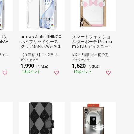
TPUケ
arrows Alpha RHINOX
スマートフォン ショ
FAA
ハイブリッドケース
ルダーポーチ Premiu
クリア 8846FAAHACL
m Style ディズニー
マリー PG-DSP04MA
【在庫有り】1～2日で出荷予定(日付指定可)
【在庫有り】1～2日で出荷予定(日付指定可)
約2～3週間で出荷予定
R
ビックカメラ
ビックカメラ
1,990
1,620
円 (税込)
円 (税込)
18ポイント
15ポイント