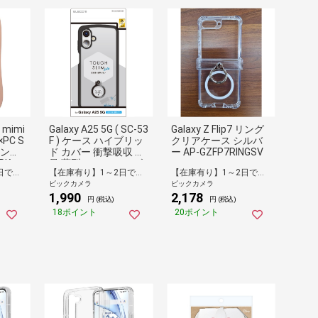
a mimi
Galaxy A25 5G ( SC-53
Galaxy Z Flip7 リング
PC S
F ) ケース ハイブリッ
クリアケース シルバ
ピンク
ド カバー 衝撃吸収 軽
ー AP-GZFP7RINGSV
PK
量 薄型 カメラレンズ
【在庫有り】1～2日で出荷予定(日付指定可)
【在庫有り】1～2日で出荷予定(日付指定可)
【在庫有り】1～2日で出荷予定(日付指定可)
保護設計 ストラップ
ビックカメラ
ビックカメラ
ホール付 リング付 ス
1,990
2,178
タンド機能付 ストラ
円 (税込)
円 (税込)
ップホールシート付 T
18ポイント
20ポイント
OUGH SLIM LITE ブラ
ック ブラック PM-G2
53TSLFCRBK