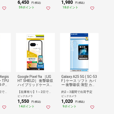
6,450
1,980
円 (税込)
円 (税込)
59ポイント
18ポイント
[Aegis
Google Pixel 9a ［LIG
Galaxy A25 5G ( SC-53
 TPU
HT SHIELD］ 衝撃吸収
F ) ケース ソフト カバ
-PX2
ハイブリッドケース
ー 衝撃吸収 薄型 カメ
ブラック TR-PX259A-
ラレンズ保護設計 ス
【在庫有り】1～2日で出荷予定(日付指定可)
【在庫有り】1～2日で出荷予定(日付指定可)
約2～3週間で出荷予定
LD-CLBK
トラップホール付 極
ビックカメラ
ビックカメラ
み設計 クリア クリア
1,550
1,020
PM-G253UCTCR
円 (税込)
円 (税込)
14ポイント
9ポイント