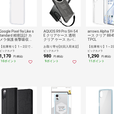
Google Pixel 9a Like s
AQUOS R9 Pro SH-54
arrows Alpha 
tandard 精密設計 カ
E クリアケース 透明
ース クリア 8845
メラ保護 衝撃吸収 バ
クリア ケース カバー
TPCL
ンパー メタリック TP
クリア SHAQR9PCL
【在庫有り】1～2日で出荷予定(日付指定可)
お取り寄せ[次回入荷未定]
Uソフトケース / クリ
ビックカメラ
ビックカメラ
ビックカメラ
ア RT-GP9APFC2/CM
1,170
980
1,290
円 (税込)
円 (税込)
円 (税込)
10ポイント
9ポイント
11ポイント