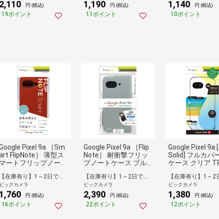
2,110
1,190
1,140
円 (税込)
円 (税込)
円 (税込)
19ポイント
11ポイント
10ポイント
Google Pixel 9a ［Sm
Google Pixel 9a ［Flip
Google Pixel 9a 
art FlipNote］ 薄型ス
Note］ 耐衝撃フリッ
Solid] フルカバー
マートフリップノート
プノートケース ブル
ケース クリア TR
ケース レッド TR-PX2
ー TR-PX259A-FN-SH
59A-AGSL-CL
【在庫有り】1～2日で出荷予定(日付指定可)
【在庫有り】1～2日で出荷予定(日付指定可)
59A-FNS-LRD
BL
ビックカメラ
ビックカメラ
ビックカメラ
1,760
2,390
1,380
円 (税込)
円 (税込)
円 (税込)
16ポイント
22ポイント
12ポイント