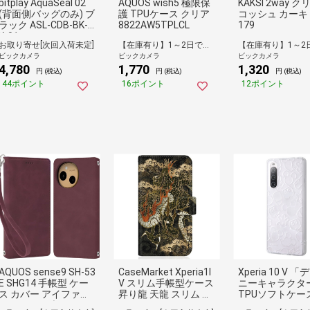
bitplay AquaSeal 02
AQUOS wish5 極限保
KAKSI 2way 
(背面側バッグのみ) ブ
護 TPUケース クリア
コッシュ カーキ 
ラック ASL-CDB-BK-P
8822AW5TPLCL
179
K-01
お取り寄せ[次回入荷未定]
【在庫有り】1～2日で出荷予定(日付指定可)
ビックカメラ
ビックカメラ
ビックカメラ
4,780
1,770
1,320
円 (税込)
円 (税込)
円 (税込)
44ポイント
16ポイント
12ポイント
AQUOS sense9 SH-53
CaseMarket Xperia1I
Xperia 10 V 
E SHG14 手帳型 ケー
V スリム手帳型ケース
ニーキャラクタ
ス カバー アイファン
昇り龍 天龍 スリム ダ
TPUソフトケー
デ2 クリムゾン SHAQ
イアリー Xperia1IV-B
ラキラ ミッキー 