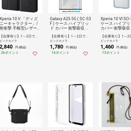
Xperia 10 V 「ディズ
Galaxy A25 5G ( SC-53
Xperia 10 VI SO
ニーキャラクター」/
F ) ケース ハイブリッ
ケース ハイブリ
耐衝撃 手帳型レザー
ド カバー 衝撃吸収 軽
カバー 衝撃吸収
ケース シンプル ミッ
量 薄型 カメラレンズ
薄型 カメラレン
【在庫有り】1～2日で出荷予定(日付指定可)
【在庫有り】1～2日で出荷予定(日付指定可)
キー RTRDXP10M5LB
保護設計 ストラップ
護設計 ストラッ
ビックカメラ
ビックカメラ
ビックカメラ
C13MK
ホール付 ストラップ
ール付 ストラッ
2,840
1,780
1,460
ホールシート付 TOUG
ールシート付 TO
円 (税込)
円 (税込)
円 (税込)
H SLIM LITE ライトブ
SLIM LITE ブル
26ポイント
16ポイント
13ポイント
ルー ライトブルー PM
ー PM-X241TSL
-G253TSLFCBU