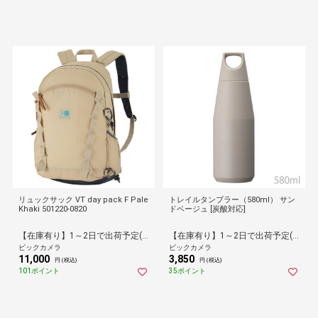
リュックサック VT day pack F Pale
トレイルタンブラー（580ml） サン
Khaki 501220-0820
ドベージュ [炭酸対応]
【在庫有り】1～2日で出荷予定(日付指定可)
【在庫有り】1～2日で出荷予定(日付指定可)
ビックカメラ
ビックカメラ
11,000
3,850
円 (税込)
円 (税込)
101ポイント
35ポイント