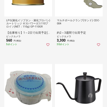
LPG(液化イソブタン・液化プロパン)
マルチポールクランプ(サンド) CDC-
カートリッジ ギガパワーガス110プ
004
ロイソ(NET：110g) GP-110GR
【在庫有り】1～2日で出荷予定(日付指定可)
約2～3週間で出荷予定
ビックカメラ
ビックカメラ
560
3,300
円 (税込)
円 (税込)
5ポイント
30ポイント