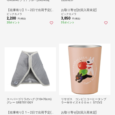
-DN30-AC クリアブルー[SXDN30]
22269257
【在庫有り】1～2日で出荷予定(日付指定可)
お取り寄せ[次回入荷未定]
ビックカメラ
ビックカメラ
2,200
3,850
円 (税込)
円 (税込)
20ポイント
35ポイント
スーパーゴリラのハグ (110×70cm)
リサガス コンビニコーヒータンブ
グレー GRB70110GY
ラーＭサイズ４００ｍｌ STCV2
【在庫有り】1～2日で出荷予定(日付指定可)
お取り寄せ[次回入荷未定]