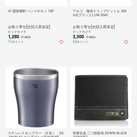
47 固形燃料 ベンリやネン 10P
アルゴ 珈琲ドリップケットル 350
ml(ブラック) UW-3545
お取り寄せ[次回入荷未定]
お取り寄せ[次回入荷未定]
ビックカメラ
ビックカメラ
1,280
3,300
円 (税込)
円 (税込)
11ポイント
30ポイント
ステンレスタンブラー （0.3L） SX
切替合皮 二つ折財布 EDWIN BLACK