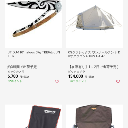
UT DJ-1101 tatoos 37g TRIBAL-JUN
CSクラシックス ワンポールテント D
IPER
Xオクタゴン460UV UA-47
約3週間で出荷予定
【在庫有り】1～2日で出荷予定(日付指定可)
ビックカメラ
ビックカメラ
6,780
154,000
円 (税込)
円 (税込)
62ポイント
1,425ポイント