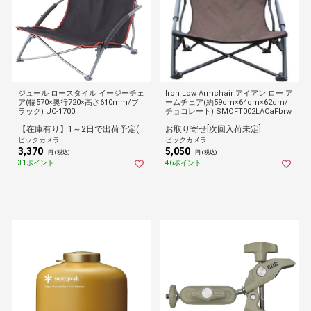
ジュール ロースタイル イージーチェ
lron Low Armchair アイアン ロー ア
ア(幅570×奥行720×高さ610mm/ブ
ームチェア(約59cm×64cm×62cm/
ラック) UC-1700
チョコレート) SMOFT002LACaFbrw
【在庫有り】1～2日で出荷予定(日付指定可)
お取り寄せ[次回入荷未定]
ビックカメラ
ビックカメラ
3,370
5,050
円 (税込)
円 (税込)
31ポイント
46ポイント