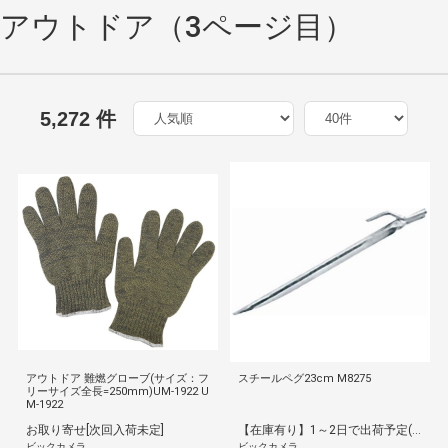
アウトドア（3ページ目）
5,272 件
アウトドア 難燃グローブ(サイズ：フ
スチールペグ23cm M8275
リーサイズ全長=250mm)UM-1922 U
M-1922
お取り寄せ[次回入荷未定]
【在庫有り】1～2日で出荷予定(日付指定可)
ビックカメラ
ビックカメラ