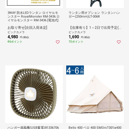
3WAY 防水LEDランタン ロイヤルモ
ランタン用オプション ランタンハン
ンスター RoyalMonster RM-3436 ロ
ガー(250mm)LT-006R
イヤルモンスター RM-3436 [電池式]
お取り寄せ[次回入荷未定]
【在庫有り】1～2日で出荷予定(日付指定可)
ビックカメラ
ビックカメラ
4,980
1,690
円 (税込)
円 (税込)
46ポイント
15ポイント
ハンガー扇風機(USB蓄電)81336706
Bello 400 ベロ 400 SMOrsT001a400