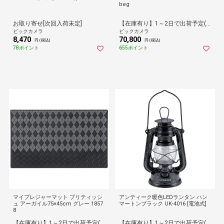
beg
お取り寄せ[次回入荷未定]
【在庫有り】1～2日で出荷予定(日付指定可)
ビックカメラ
ビックカメラ
8,470
70,800
円 (税込)
円 (税込)
78ポイント
655ポイント
マイプレジャーマット ブリティッシ
アンティーク暖色LEDランタン ハン
ュ アーガイル75×45cm グレー 1857
マートンブラック UK-4016 [電池式]
8
【在庫有り】1～2日で出荷予定(日付指定可)
【在庫有り】1～2日で出荷予定(日付指定可)