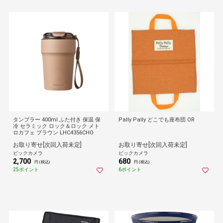
タンブラー 400ml ふた付き 保温 保
Pally Pally どこでも座布団 OR
冷 セラミック ロック＆ロック メト
ロカフェ ブラウン LHC4356CHO
お取り寄せ[次回入荷未定]
お取り寄せ[次回入荷未定]
ビックカメラ
ビックカメラ
2,700
680
円 (税込)
円 (税込)
25ポイント
6ポイント