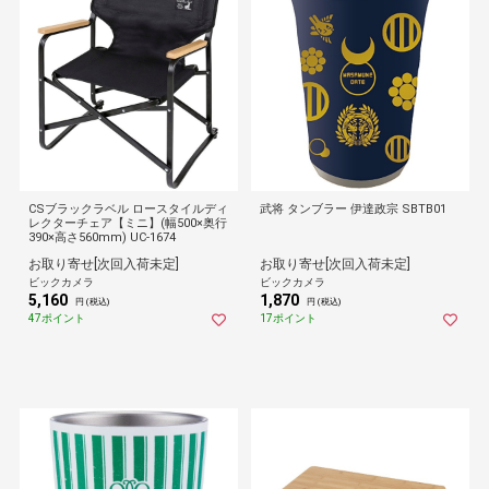
CSブラックラベル ロースタイルディ
武将 タンブラー 伊達政宗 SBTB01
レクターチェア【ミニ】(幅500×奥行
390×高さ560mm) UC-1674
お取り寄せ[次回入荷未定]
お取り寄せ[次回入荷未定]
ビックカメラ
ビックカメラ
5,160
1,870
円 (税込)
円 (税込)
47ポイント
17ポイント