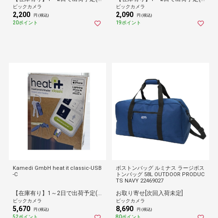
ビックカメラ
ビックカメラ
2,200
2,090
円 (税込)
円 (税込)
20ポイント
19ポイント
Kamedi GmbH heat it classic-USB
ボストンバッグ ルミナス ラージボス
-C
トンバッグ 58L OUTDOOR PRODUC
TS NAVY 22469027
【在庫有り】1～2日で出荷予定(日付指定可)
お取り寄せ[次回入荷未定]
ビックカメラ
ビックカメラ
5,670
8,690
円 (税込)
円 (税込)
52ポイント
80ポイント