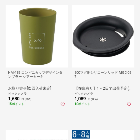
NM-189 コンビニカップデザインタ
300マグ用シリコーンリッド MGC-05
ンブラー シアーカーキ
7
お取り寄せ[次回入荷未定]
【在庫有り】1～2日で出荷予定(日付指定可)
ビックカメラ
ビックカメラ
1,680
1,089
円 (税込)
円 (税込)
15ポイント
10ポイント