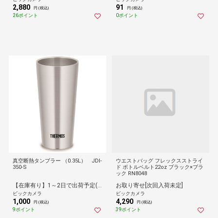
2,880
91
円 (税込)
円 (税込)
26ポイント
0ポイント
真空断熱タンブラー （0.35L） JDI-
ウエストバッグ フレックスストライ
350-S
ド ボトルベルト22oz ブラック×ブラ
ック RN8048
【在庫有り】1～2日で出荷予定(日付指定可)
お取り寄せ[次回入荷未定]
ビックカメラ
ビックカメラ
1,000
4,290
円 (税込)
円 (税込)
9ポイント
39ポイント