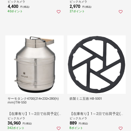
ビックカメラ
ビックカメラ
4,400
2,970
円 (税込)
円 (税込)
40ポイント
27ポイント
サーモタンク4700(214×232×280(h)
鉄製ミニ五徳 HB-5001
mm)TW-550
【在庫有り】1～2日で出荷予定(日付指定可)
【在庫有り】1～2日で出荷予定(日付指定可)
ビックカメラ
ビックカメラ
36,960
889
円 (税込)
円 (税込)
342ポイント
8ポイント