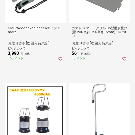
SMOrbeccoakha beccoナイフ S
カマド スマートグリル B6型用炭受け
more
(幅190×奥行120×高さ15mm) UG-20
14
お取り寄せ[次回入荷未定]
お取り寄せ[次回入荷未定]
ビックカメラ
ビックカメラ
3,990
561
円 (税込)
円 (税込)
36ポイント
5ポイント