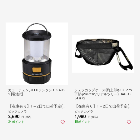
カラーチェンジLEDランタン UK-405
シェラカップケース(約上部φ13.5cm
2 [電池式]
下部φ9×7cm/リアルツリー) JAG-19
34 #72
【在庫有り】1～2日で出荷予定(日付指定可)
【在庫有り】1～2日で出荷予定(日付指定可)
ビックカメラ
ビックカメラ
2,690
1,980
円 (税込)
円 (税込)
24ポイント
18ポイント