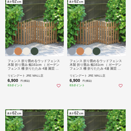
フェンス 折り畳めるウッドフェンス
フェンス 折り畳めるウッドフェンス
木製 折り畳み 幅161cm （ ガーデン
木製 折り畳み 幅161cm （ ガーデン
フェンス 柵 折りたたみ 4連 園芸 エ
フェンス 柵 折りたたみ 4連 園芸 エ
クステリア 雑貨 ウッドフェンス 花
クステリア 雑貨 ウッドフェンス 花
リビングート JRE MALL店
リビングート JRE MALL店
壇 庭 ベランダ バルコニー ガーデニ
壇 庭 ベランダ バルコニー ガーデニ
6,900
6,900
ング 木製ガーデンフェンス 蝶番 イ
ング 木製ガーデンフェンス 蝶番 イ
円 (税込)
円 (税込)
ンテリア ） 【ライトブラウン】
ンテリア ） 【グレー】
63ポイント
63ポイント