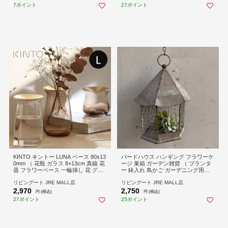
おしゃれ ）
しゃれ ） 【ブラウン】
7ポイント
27ポイント
KINTO キントー LUNA ベース 80x13
バードハウス ハンギング フラワーケ
0mm （ 花瓶 ガラス 8×13cm 真鍮 花
ージ 巣箱 ガーデン雑貨 （ プランタ
器 フラワーベース 一輪挿し 花 グリ
ー 鉢入れ 鳥かご ガーデニング用品
ーン 栽培 ハーブ インテリア オブジ
インテリア フラワー 植木鉢 ケージ
リビングート JRE MALL店
リビングート JRE MALL店
ェ ガラス製 飾る フラワーグラス 水
植木鉢スタンド ハンキング スタンド
2,970
2,750
栽培 水耕栽培 根っこ セパレート お
プランタースタンド 鳥カゴ デザイン
円 (税込)
円 (税込)
しゃれ ） 【クリア】
おしゃれ ）
27ポイント
25ポイント