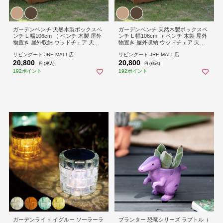
ガーデンベンチ 天然木製ボックスベ
ガーデンベンチ 天然木製ボックスベ
ンチ L 幅106cm （ ベンチ 木製 屋外
ンチ L 幅106cm （ ベンチ 木製 屋外
物置き 屋外収納 ウッドチェア 天然
物置き 屋外収納 ウッドチェア 天然
木 庭先 ガーデンファーニチャー 木
木 庭先 ガーデンファーニチャー 木
リビングート JRE MALL店
リビングート JRE MALL店
製ベンチ 屋外物置 木製物置 ベラン
製ベンチ 屋外物置 木製物置 ベラン
20,800
20,800
ダ 庭 バルコニー 収納 ラック 椅子 長
ダ 庭 バルコニー 収納 ラック 椅子 長
円 (税込)
円 (税込)
椅子 ） 【ダークブラウン】
椅子 ） 【ライトブラウン】
192ポイント
192ポイント
ガーデンライト イグルー ソーラーラ
プランター 恐竜シリーズ ラプトル（