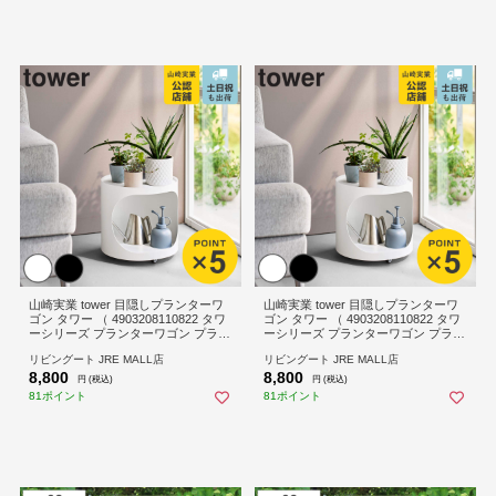
山崎実業 tower 目隠しプランターワ
山崎実業 tower 目隠しプランターワ
ゴン タワー （ 4903208110822 タワ
ゴン タワー （ 4903208110822 タワ
ーシリーズ プランターワゴン プラン
ーシリーズ プランターワゴン プラン
ター台 キャスター付き 目隠し プラ
ター台 キャスター付き 目隠し プラ
リビングート JRE MALL店
リビングート JRE MALL店
ンター ワゴン フラワーワゴン 花台
ンター ワゴン フラワーワゴン 花台
8,800
8,800
鉢置き 観葉植物 回転式 ） 【ホワイ
鉢置き 観葉植物 回転式 ） 【ブラッ
円 (税込)
円 (税込)
ト】
ク】
81ポイント
81ポイント