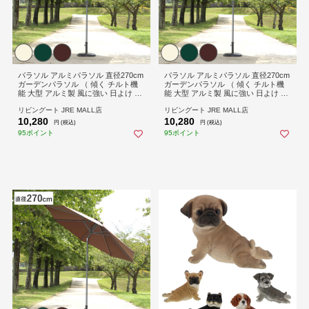
パラソル アルミパラソル 直径270cm
パラソル アルミパラソル 直径270cm
ガーデンパラソル （ 傾く チルト機
ガーデンパラソル （ 傾く チルト機
能 大型 アルミ製 風に強い 日よけ シ
能 大型 アルミ製 風に強い 日よけ シ
ェード 庭 屋外パラソル クランク開
ェード 庭 屋外パラソル クランク開
リビングート JRE MALL店
リビングート JRE MALL店
閉 日傘 新生活 日除け おしゃれ ガー
閉 日傘 新生活 日除け おしゃれ ガー
10,280
10,280
デン用 アウトドア用 傘 ） 【グリー
デン用 アウトドア用 傘 ） 【ブラウ
円 (税込)
円 (税込)
ン】
ン】
95ポイント
95ポイント