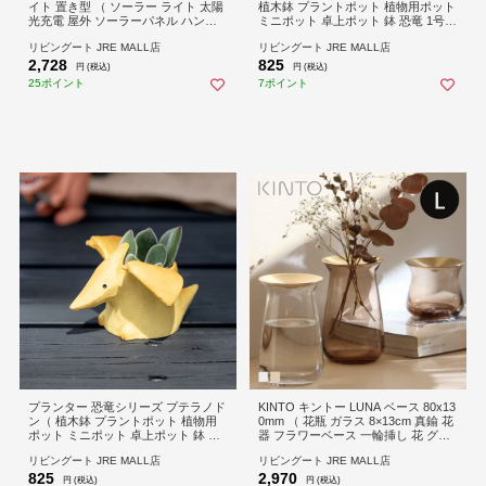
イト 置き型 （ ソーラー ライト 太陽
植木鉢 プラントポット 植物用ポット
光充電 屋外 ソーラーパネル ハンド
ミニポット 卓上ポット 鉢 恐竜 1号
メイド 置型 太陽光 充電式 充電 玄関
ミニ 卓上 スタンド 置く 植物 花 観葉
リビングート JRE MALL店
リビングート JRE MALL店
庭 灯 灯り 自動充電 夜間自動点灯 ）
植物 多肉植物 サボテン 園芸 直植え
2,728
825
【クリアブルー】
小物入れ ハンコ インテリア おしゃ
円 (税込)
円 (税込)
れ ）
25ポイント
7ポイント
プランター 恐竜シリーズ プテラノド
KINTO キントー LUNA ベース 80x13
ン（ 植木鉢 プラントポット 植物用
0mm （ 花瓶 ガラス 8×13cm 真鍮 花
ポット ミニポット 卓上ポット 鉢 恐
器 フラワーベース 一輪挿し 花 グリ
竜 1号 ミニ 卓上 スタンド 置く 植物
ーン 栽培 ハーブ インテリア オブジ
リビングート JRE MALL店
リビングート JRE MALL店
花 観葉植物 多肉植物 サボテン 園芸
ェ ガラス製 飾る フラワーグラス 水
825
2,970
直植え 小物入れ ハンコ インテリア
栽培 水耕栽培 根っこ セパレート お
円 (税込)
円 (税込)