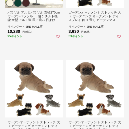
パラソル アルミパラソル 直径270cm
ガーデンオーナメント ストレッチ 犬
ガーデンパラソル （ 傾く チルト機
（ ガーデニング オーナメント ディ
能 大型 アルミ製 風に強い 日よけ シ
スプレイ 飾り 置く ガーデンマスコ
ェード 庭 屋外パラソル クランク開
ット いぬ 玄関 エントランス 庭 ガー
リビングート JRE MALL店
リビングート JRE MALL店
閉 日傘 新生活 日除け おしゃれ ガー
デン 雑貨 インテリア 庭飾り ウェル
10,280
3,630
デン用 アウトドア用 傘 ） 【アイボ
カムオーナメント ） 【シュナウザ
円 (税込)
円 (税込)
リー】
ー】
95ポイント
33ポイント
ガーデンオーナメント ストレッチ 犬
ガーデンオーナメント ストレッチ 犬
（ ガーデニング オーナメント ディ
（ ガーデニング オーナメント ディ