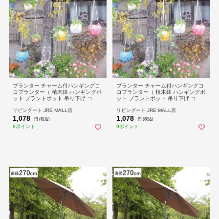
プランター チャーム付ハンギングコ
プランター チャーム付ハンギングコ
コプランター（ 植木鉢 ハンギングポ
コプランター（ 植木鉢 ハンギングポ
ット プラントポット 吊り下げ ココ
ット プラントポット 吊り下げ ココ
ナッツ チャーム 吊るす 天然素材 鉢
ナッツ チャーム 吊るす 天然素材 鉢
リビングート JRE MALL店
リビングート JRE MALL店
ポット 植物 観葉植物 園芸 鉢カバー
ポット 植物 観葉植物 園芸 鉢カバー
1,078
1,078
貝殻 ガラス ガーデニング エクステ
貝殻 ガラス ガーデニング エクステ
円 (税込)
円 (税込)
リア ）【ブルー】
リア ）【ピンク】
9ポイント
9ポイント