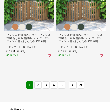
フェンス 折り畳めるウッドフェンス
フェンス 折り畳めるウッドフェンス
木製 折り畳み 幅161cm （ ガーデン
木製 折り畳み 幅161cm （ ガーデン
フェンス 柵 折りたたみ 4連 園芸 エ
フェンス 柵 折りたたみ 4連 園芸 エ
クステリア 雑貨 ウッドフェンス 花
クステリア 雑貨 ウッドフェンス 花
リビングート JRE MALL店
リビングート JRE MALL店
壇 庭 ベランダ バルコニー ガーデニ
壇 庭 ベランダ バルコニー ガーデニ
6,900
6,900
ング 木製ガーデンフェンス 蝶番 イ
ング 木製ガーデンフェンス 蝶番 イ
円 (税込)
円 (税込)
ンテリア ） 【ホワイト】
ンテリア ） 【ダークグリーン】
63ポイント
63ポイント
1
2
3
4
5
...
ご利用ガイド