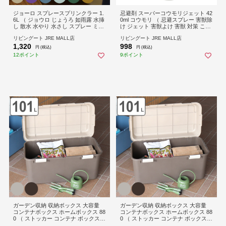
ジョーロ スプレースプリンクラー 1.
忌避剤 スーパーコウモリジェット 42
6L （ ジョウロ じょうろ 如雨露 水挿
0ml コウモリ （ 忌避スプレー 害獣除
し 散水 水やり 水さし スプレー ミス
け ジェット 害獣よけ 害獣 対策 こう
トボトル スプレーボトル 観葉植物
もり コウモリ対策 ベランダ 玄関 窓
リビングート JRE MALL店
リビングート JRE MALL店
ピッチャー 庭 ベランダ 園芸 ガーデ
屋根裏 侵入 防止 軒下 追い出し 追い
1,320
998
ン 屋内 屋外 シャワー 霧ふき 霧吹 お
出す 寄せ付けない 忌避 グッズ スプ
円 (税込)
円 (税込)
しゃれ ） 【グレイッシュブルー】
レー ）
12ポイント
9ポイント
ガーデン収納 収納ボックス 大容量
ガーデン収納 収納ボックス 大容量
コンテナボックス ホームボックス 88
コンテナボックス ホームボックス 88
0 （ ストッカー コンテナ ボックス
0 （ ストッカー コンテナ ボックス
収納ケース フタ付き プラスチック
収納ケース フタ付き プラスチック