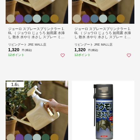
ジョーロ スプレースプリンクラー 1.
ジョーロ スプレースプリンクラー 1.
6L （ ジョウロ じょうろ 如雨露 水挿
6L （ ジョウロ じょうろ 如雨露 水挿
し 散水 水やり 水さし スプレー ミス
し 散水 水やり 水さし スプレー ミス
トボトル スプレーボトル 観葉植物
トボトル スプレーボトル 観葉植物
リビングート JRE MALL店
リビングート JRE MALL店
ピッチャー 庭 ベランダ 園芸 ガーデ
ピッチャー 庭 ベランダ 園芸 ガーデ
1,320
1,320
ン 屋内 屋外 シャワー 霧ふき 霧吹 お
ン 屋内 屋外 シャワー 霧ふき 霧吹 お
円 (税込)
円 (税込)
しゃれ ） 【ブルー】
しゃれ ） 【パープル】
12ポイント
12ポイント