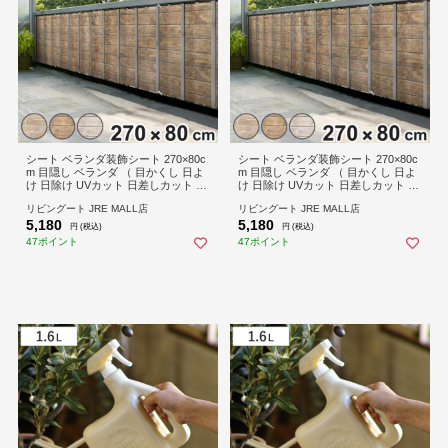
シート ベランダ装飾シート 270×80c
シート ベランダ装飾シート 270×80c
m 目隠し ベランダ （ 目かくし 日よ
m 目隠し ベランダ （ 目かくし 日よ
け 日除け UVカット 日差しカット 装
け 日除け UVカット 日差しカット 装
飾シート 目隠しシート 目隠し効果
飾シート 目隠しシート 目隠し効果
リビングート JRE MALL店
リビングート JRE MALL店
バルコニー 目隠しシェード フェンス
バルコニー 目隠しシェード フェンス
5,180
5,180
庭 リバーシブル ） 【木目ホワイ
庭 リバーシブル ） 【木目ブラウ
円 (税込)
円 (税込)
ト】
ン】
47ポイント
47ポイント