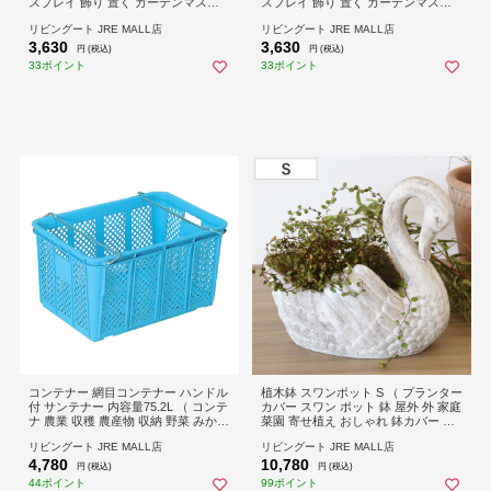
スプレイ 飾り 置く ガーデンマスコ
スプレイ 飾り 置く ガーデンマスコ
ット いぬ 玄関 エントランス 庭 ガー
ット いぬ 玄関 エントランス 庭 ガー
リビングート JRE MALL店
リビングート JRE MALL店
デン 雑貨 インテリア 庭飾り ウェル
デン 雑貨 インテリア 庭飾り ウェル
3,630
3,630
カムオーナメント ） 【黒柴】
カムオーナメント ） 【フレンチブル
円 (税込)
円 (税込)
ドッグ】
33ポイント
33ポイント
コンテナー 網目コンテナー ハンドル
植木鉢 スワンポット S （ プランター
付 サンテナー 内容量75.2L （ コンテ
カバー スワン ポット 鉢 屋外 外 家庭
ナ 農業 収穫 農産物 収納 野菜 みかん
菜園 寄せ植え おしゃれ 鉢カバー 鉢
果物 メッシュ 畑 業務用 ハンドル付
植え 屋内 白鳥 オブジェ 飾る 花 ）
リビングート JRE MALL店
リビングート JRE MALL店
き スタッキング キャスター ）
4,780
10,780
円 (税込)
円 (税込)
44ポイント
99ポイント