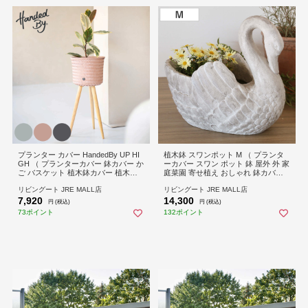
プランター カバー HandedBy UP HI
植木鉢 スワンポット M （ プランタ
GH （ プランターカバー 鉢カバー か
ーカバー スワン ポット 鉢 屋外 外 家
ご バスケット 植木鉢カバー 植木鉢
庭菜園 寄せ植え おしゃれ 鉢カバー
入れ 脚付き ハンデッドバイ ハンド
鉢植え 屋内 白鳥 オブジェ 飾る 花 ）
リビングート JRE MALL店
リビングート JRE MALL店
メイド ポットカバー 花台 植物 花 観
7,920
14,300
葉花台 小物入れ インテリア エコ ）
円 (税込)
円 (税込)
【DARKGREY】
73ポイント
132ポイント