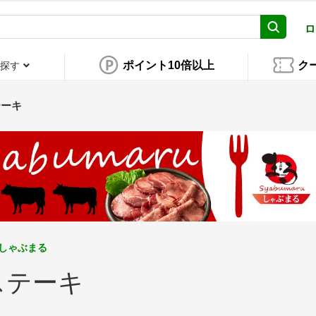
ロ
ポイント10倍以上
ク
探す
テーキ
しゃぶまる
ステーキ