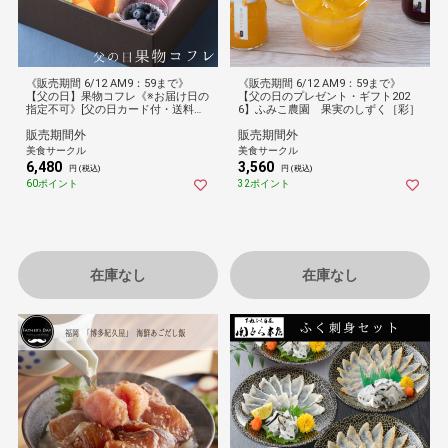
《販売期間 6/12 AM9：59まで》
《販売期間 6/12 AM9：59まで》
【父の日】果物コフレ《※お届け日の
【父の日のプレゼント・ギフト202
指定不可》[父の日カード付・送料無
6】ふみこ農園 果実のしずく［彩］
料]
販売期間外
販売期間外
美食サークル
美食サークル
6,480
3,560
円 (税込)
円 (税込)
60ポイント
32ポイント
在庫なし
在庫なし