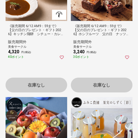
《販売期間 6/12 AM9：59まで》
《販売期間 6/12 AM9：59まで》
【父の日のプレゼント・ギフト202
【父の日のプレゼント・ギフト202
6】キッチン飛騨 シチュー・カレー
6】ホシフルーツ 父の日 ナッツと
セット
ドライフルーツの贅沢ブラウニー １
販売期間外
販売期間外
０個
美食サークル
美食サークル
4,320
3,240
円 (税込)
円 (税込)
40ポイント
30ポイント
在庫なし
在庫なし