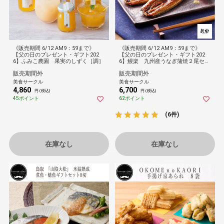
《販売期間 6/12 AM9：59まで》
《販売期間 6/12 AM9：59まで》
【父の日のプレゼント・ギフト202
【父の日のプレゼント・ギフト202
6】ふみこ農園 果実のしずく［調］
6】鰻楽 九州産うなぎ蒲焼２尾セッ
ト
販売期間外
販売期間外
美食サークル
美食サークル
4,860
6,700
円 (税込)
円 (税込)
45ポイント
62ポイント
(6件)
在庫なし
在庫なし