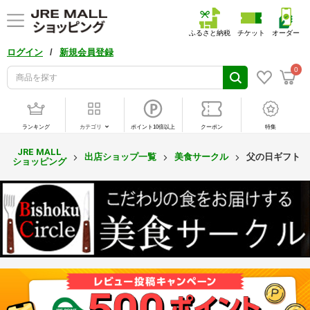
ふるさと納税
チケット
オーダー
/
ログイン
新規会員登録
0
ランキング
カテゴリ
ポイント10倍以上
クーポン
特集
JRE MALL
出店ショップ一覧
美食サークル
父の日ギフト20
ショッピング