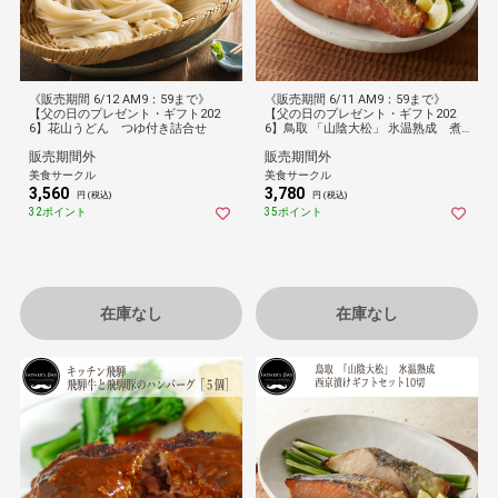
《販売期間 6/12 AM9：59まで》
《販売期間 6/11 AM9：59まで》
【父の日のプレゼント・ギフト202
【父の日のプレゼント・ギフト202
6】花山うどん つゆ付き詰合せ
6】鳥取 「山陰大松」 氷温熟成 煮
魚・焼魚ギフトセット10切
販売期間外
販売期間外
美食サークル
美食サークル
3,560
3,780
円 (税込)
円 (税込)
32ポイント
35ポイント
在庫なし
在庫なし