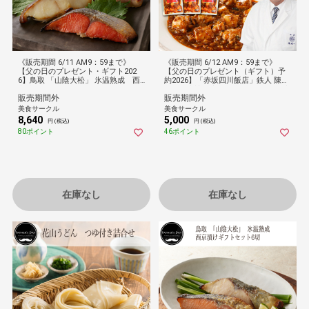
《販売期間 6/11 AM9：59まで》
《販売期間 6/12 AM9：59まで》
【父の日のプレゼント・ギフト202
【父の日のプレゼント（ギフト）予
6】鳥取 「山陰大松」 氷温熟成 西
約2026】「赤坂四川飯店」鉄人 陳建
京漬けギフトセット
一監修麻婆豆腐食べ比べセットA（麻
販売期間外
販売期間外
婆豆腐＆本格四川麻婆豆腐）[冷凍]
[送料無料]
美食サークル
美食サークル
8,640
5,000
円 (税込)
円 (税込)
80ポイント
46ポイント
在庫なし
在庫なし