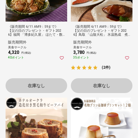
《販売期間 6/11 AM9：59まで》
《販売期間 6/11 AM9：59まで》
【父の日のプレゼント・ギフト202
【父の日のプレゼント・ギフト202
6】福岡 「博多紀久屋」 ほたて・数
6】鳥取 「山陰大松」 氷温熟成 煮
の子明太松前セット
魚・焼魚ギフトセット6切
販売期間外
販売期間外
美食サークル
美食サークル
4,320
3,780
円 (税込)
円 (税込)
40ポイント
35ポイント
(2件)
在庫なし
在庫なし