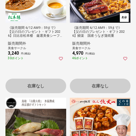
《販売期間 6/12 AM9：59まで》
《販売期間 6/12 AM9：59まで》
【父の日のプレゼント・ギフト202
【父の日のプレゼント・ギフト202
6】日比谷松本楼 厳選美食シーフー
6】鰻楽 国産うなぎ蒲焼重
ドセット
販売期間外
販売期間外
美食サークル
美食サークル
3,240
4,970
円 (税込)
円 (税込)
30ポイント
46ポイント
在庫なし
在庫なし