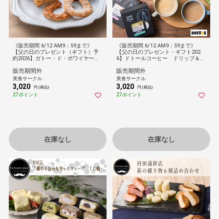
《販売期間 6/12 AM9：59まで》
《販売期間 6/12 AM9：59まで》
【父の日のプレゼント（ギフト）予
【父の日のプレゼント・ギフト202
約2026】ガトー・ド・ボワイヤージ
6】ドトールコーヒー ドリップ＆イ
ュ 横浜馬車道スイーツセレクショ
ンスタントミックスセット １５個
販売期間外
販売期間外
ン １２個[父の日カード付・送料無
料]
美食サークル
美食サークル
3,020
3,020
円 (税込)
円 (税込)
27ポイント
27ポイント
在庫なし
在庫なし