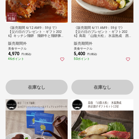
《販売期間 6/12 AM9：59まで》
《販売期間 6/11 AM9：59まで》
【父の日のプレゼント・ギフト202
【父の日のプレゼント・ギフト202
6】キッチン飛騨 飛騨牛と飛騨豚の
6】鳥取 「山陰大松」 氷温熟成 西
ハンバーグ［５個］
京漬けギフトセット10切
販売期間外
販売期間外
美食サークル
美食サークル
4,970
5,400
円 (税込)
円 (税込)
46ポイント
50ポイント
在庫なし
在庫なし