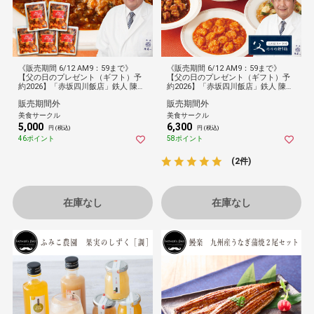
《販売期間 6/12 AM9：59まで》
《販売期間 6/12 AM9：59まで》
【父の日のプレゼント（ギフト）予
【父の日のプレゼント（ギフト）予
約2026】「赤坂四川飯店」鉄人 陳建
約2026】「赤坂四川飯店」鉄人 陳建
一監修 本格四川麻婆豆腐5食セット
一監修ギフトセット-B(乾焼蝦仁・麻
販売期間外
販売期間外
[冷凍][送料無料]
婆豆腐・本格八宝菜・餃子・貝柱入
り焼売・錦糸焼売・珍珠丸子・杏仁
美食サークル
美食サークル
豆腐)[冷凍][送料無料]
5,000
6,300
円 (税込)
円 (税込)
46ポイント
58ポイント
(2件)
在庫なし
在庫なし