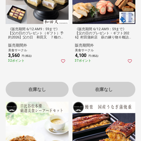
《販売期間 6/12 AM9：59まで》
《販売期間 6/12 AM9：59まで》
【父の日のプレゼント（ギフト）予
【父の日のプレゼント・ギフト202
約2026】父の日 和田又 ７種の手
6】村田蒲鉾店 萩の練り物６種詰め
包みもちっとクレープ １０個[父の
合わせ
販売期間外
販売期間外
日カード付・送料無料]
美食サークル
美食サークル
3,560
4,100
円 (税込)
円 (税込)
32ポイント
37ポイント
在庫なし
在庫なし