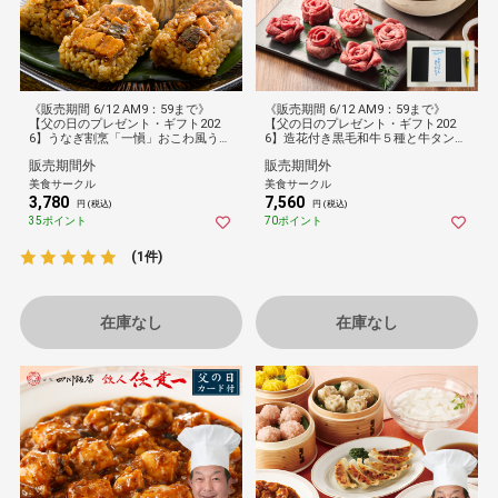
《販売期間 6/12 AM9：59まで》
《販売期間 6/12 AM9：59まで》
【父の日のプレゼント・ギフト202
【父の日のプレゼント・ギフト202
6】うなぎ割烹「一愼」おこわ風うな
6】造花付き黒毛和牛５種と牛タンの
ぎ飯 [父の日スリーブ付・送料無料]
花盛り焼肉用
販売期間外
販売期間外
美食サークル
美食サークル
3,780
7,560
円 (税込)
円 (税込)
35ポイント
70ポイント
(1件)
在庫なし
在庫なし