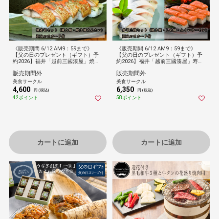
《販売期間 6/12 AM9：59まで》
《販売期間 6/12 AM9：59まで》
【父の日のプレゼント（ギフト）予
【父の日のプレゼント（ギフト）予
約2026】福井「越前三國湊屋」焼き
約2026】福井「越前三國湊屋」寿司3
鯖寿司2本セット(焼き鯖・焼き鯖め
本セット(焼き鯖・〆鯖・サーモン)
販売期間外
販売期間外
んたい)[父の日カード付・送料無料]
[父の日カード付・送料無料]
美食サークル
美食サークル
4,600
6,350
円 (税込)
円 (税込)
42ポイント
58ポイント
カートに追加
カートに追加