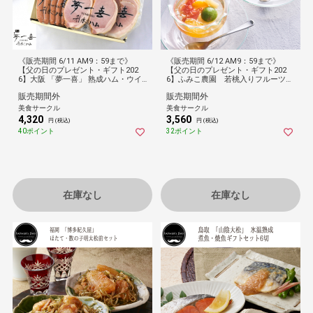
《販売期間 6/11 AM9：59まで》
《販売期間 6/12 AM9：59まで》
【父の日のプレゼント・ギフト202
【父の日のプレゼント・ギフト202
6】大阪 「夢一喜」 熟成ハム・ウイ
6】ふみこ農園 若桃入りフルーツコ
ンナー父の日セット
ンポート＆わかやまポンチ
販売期間外
販売期間外
美食サークル
美食サークル
4,320
3,560
円 (税込)
円 (税込)
40ポイント
32ポイント
在庫なし
在庫なし