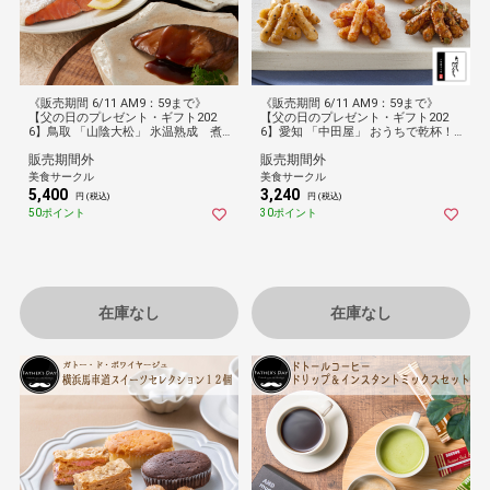
《販売期間 6/11 AM9：59まで》
《販売期間 6/11 AM9：59まで》
【父の日のプレゼント・ギフト202
【父の日のプレゼント・ギフト202
6】鳥取 「山陰大松」 氷温熟成 煮
6】愛知 「中田屋」 おうちで乾杯！
魚・焼魚ギフトセット10切
おつまみかりんとうセット
販売期間外
販売期間外
美食サークル
美食サークル
5,400
3,240
円 (税込)
円 (税込)
50ポイント
30ポイント
在庫なし
在庫なし