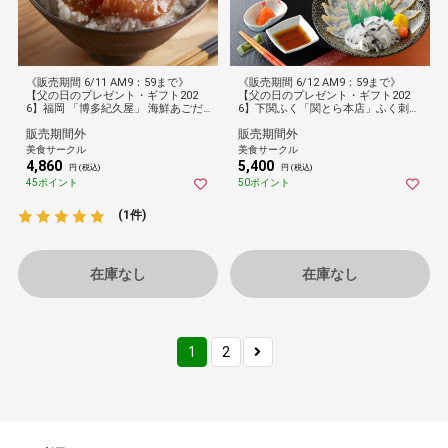
《販売期間 6/11 AM9：59まで》
《販売期間 6/12 AM9：59まで》
【父の日のプレゼント・ギフト202
【父の日のプレゼント・ギフト202
6】福岡 「博多紀久屋」 海鮮あごだ
6】下関ふく「関とら本店」ふく刺身
し飯
セット[父の日カード付・送料無料]
販売期間外
販売期間外
美食サークル
美食サークル
4,860
5,400
円 (税込)
円 (税込)
45ポイント
50ポイント
(1件)
在庫なし
在庫なし
1
2