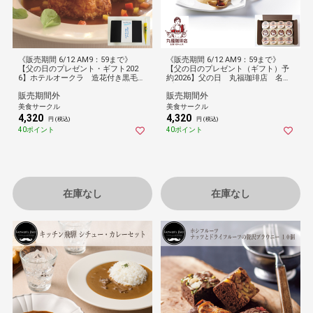
《販売期間 6/12 AM9：59まで》
《販売期間 6/12 AM9：59まで》
【父の日のプレゼント・ギフト202
【父の日のプレゼント（ギフト）予
6】ホテルオークラ 造花付き黒毛和
約2026】父の日 丸福珈琲店 名物
牛ビーフパイ
プリン＆珈琲プリンセット １２個
販売期間外
販売期間外
[父の日カード付・送料無料]
美食サークル
美食サークル
4,320
4,320
円 (税込)
円 (税込)
40ポイント
40ポイント
在庫なし
在庫なし