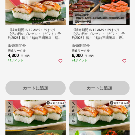
《販売期間 6/12 AM9：59まで》
《販売期間 6/12 AM9：59まで》
【父の日のプレゼント（ギフト）予
【父の日のプレゼント（ギフト）予
約2026】福井「越前三國湊屋」鯖寿
約2026】福井「越前三國湊屋」寿司4
司2種セット(焼き鯖・〆鯖)[父の日カ
本セット(焼き鯖・〆鯖・サーモン・
販売期間外
販売期間外
ード付・送料無料]
若狭牛ステーキ)[父の日カード付・送
料無料]
美食サークル
美食サークル
4,800
8,000
円 (税込)
円 (税込)
44ポイント
74ポイント
カートに追加
カートに追加