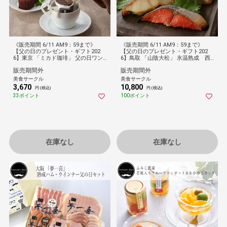
《販売期間 6/11 AM9：59まで》
《販売期間 6/11 AM9：59まで》
【父の日のプレゼント・ギフト202
【父の日のプレゼント・ギフト202
6】東京 「ミカド珈琲」 父の日ワン
6】鳥取 「山陰大松」 氷温熟成 西
パックコーヒー＆トリュフショコラ
京漬けギフトセット12切
販売期間外
販売期間外
ケーキ
美食サークル
美食サークル
3,670
10,800
円 (税込)
円 (税込)
33ポイント
100ポイント
在庫なし
在庫なし