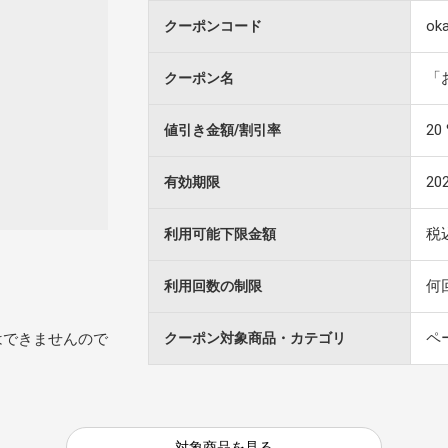
ok
クーポンコード
「
クーポン名
20
値引き金額/割引率
20
有効期限
税
利用可能下限金額
何
利用回数の制限
ペ
クーポン対象商品・カテゴリ
はできませんので
対象商品を見る