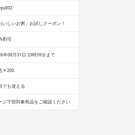
ayu002
おいしいお粥」お試しクーポン！
 %割引
26年08月31日 23時59分まで
込￥200
回でも使える
ージ下部対象商品をご確認ください