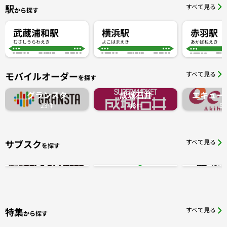
駅
すべて見る
から探す
武蔵浦和駅
横浜駅
赤羽駅
むさしうらわえき
よこはまえき
あかばねえき
モバイルオーダー
すべて見る
を探す
グランスタ
成城石井
エキュー
23件
43件
5
サブスク
すべて見る
を探す
特集
すべて見る
から探す