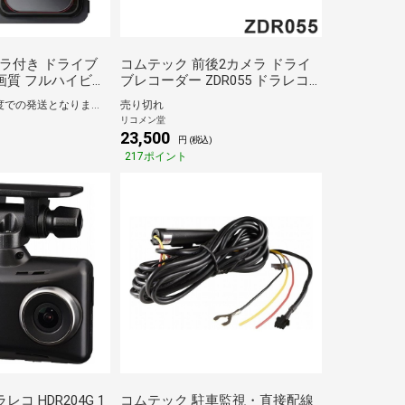
カメラ付き ドライブ
コムテック 前後2カメラ ドライ
画質 フルハイビジ
ブレコーダー ZDR055 ドラレコ
ドライブ 車載 コ
前後カメラ COMTEC【送料無
通常1~5営業日程度での発送となります。
売り切れ
監視 Gセンサー搭
料】
リコメン堂
RD1080【送料無
23,500
円 (税込)
217ポイント
コ HDR204G 1
コムテック 駐車監視・直接配線