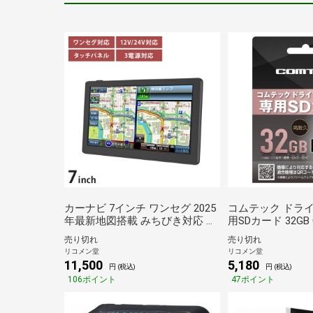
カーナビ 7インチ ワンセグ 2025
コムテック ドラ
年最新地図搭載 みちびき対応 ポ
用SDカード 32GB 
ータブルナビ 12V 24V 3電源対応
ラレコ用 SDカード 
売り切れ
売り切れ
タッチパネル ポータブルナビゲ
ション ドラレコ
リコメン堂
リコメン堂
ーションシステム
COMTEC【送料
11,500
5,180
円 (税込)
円 (税込)
APND705OM【送料無料】
106ポイント
47ポイント