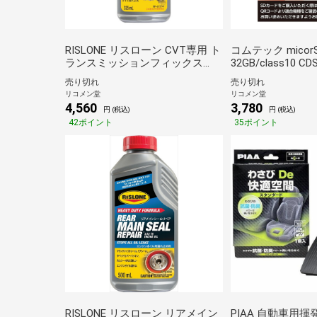
RISLONE リスローン CVT専用 ト
コムテック mico
ランスミッションフィックス
32GB/class10 C
325ml RP-61514 CVT専用添加剤
ロSDカード SDカ
売り切れ
売り切れ
ベルト滑り止め オイル漏れ止め
COMTEC【送料
リコメン堂
リコメン堂
【送料無料】
4,560
3,780
円 (税込)
円 (税込)
42ポイント
35ポイント
RISLONE リスローン リアメイン
PIAA 自動車用