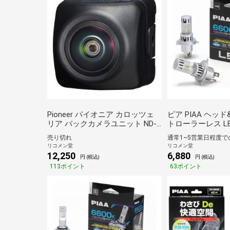
Pioneer パイオニア カロッツェ
ピア PIAA ヘッ
リア バックカメラユニット ND-
トローラーレス L
BC9【送料無料】
り 6600K 12V用 H
売り切れ
対応 ノイズ対応 
リコメン堂
リコメン堂
無料】
12,250
6,880
円 (税込)
円 (税込)
113ポイント
63ポイント