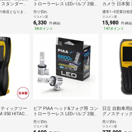
 スタンダード
トローラーレス LEDバルブ 2個入
カメラ 日本製 
入り KK-WS1
り 6600K 12V用 H1 LEH213 車検
画 GPS ノイズ
通常1~5営業日程度での発送となります。
売り切れ
対応 ノイズ対応 防水 防塵【送料
面 ドライブレ
リコメン堂
リコメン堂
無料】
COMTEC【送
6,330
15,980
円 (税込)
円 (税込
58ポイント
147ポイント
スティックツー
ピア PIAA ヘッド&フォグ用 コン
日立 自動車用
350 HITACHI
トローラーレス LEDバルブ 2個入
グノスティック
ツール コードリ
り 6600K 12V用 H8/H9/H11/H16
ツール HDM-1
売り切れ
売り切れ
 メンテナンス
LEH212 車検対応 ノイズ対応 防
故障診断器 HI
リコメン堂
リコメン堂
水 防塵【送料無料】
料】