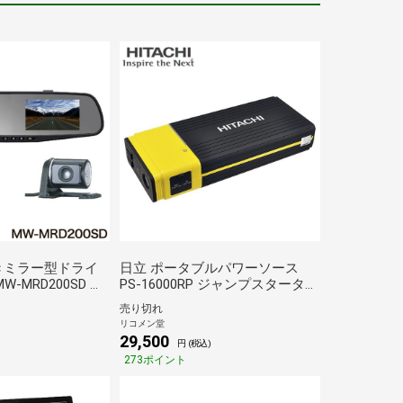
きミラー型ドライ
日立 ポータブルパワーソース
-MRD200SD カ
PS-16000RP ジャンプスターター
体 ビデオカメラ サ
【送料無料】
売り切れ
ナショナル フロ
リコメン堂
0万画素 リアカメ
29,500
円 (税込)
簡単取付 ドラレコ
273ポイント
【送料無料】