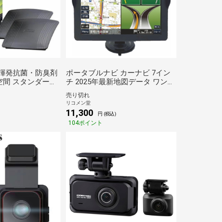
車用揮発抗菌・防臭剤
ポータブルナビ カーナビ 7イン
空間 スタンダード
チ 2025年最新地図データ ワンセ
用 2個入り KK-
グ ワンセグ視聴録画 3年更新無
売り切れ
料】
料 2電源対応 タッチパネル液晶
リコメン堂
デモ走行機能 OT-N709N OVER
11,300
円 (税込)
TIME【送料無料】
104ポイント