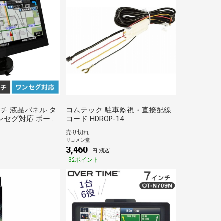
ンチ 液晶パネル タ
コムテック 駐車監視・直接配線
ンセグ対応 ポータ
コード HDROP-14
ションシステム
売り切れ
 ゼンリン地図2024年
リコメン堂
ME ドライブ【送料無
3,460
)
円 (税込)
32ポイント