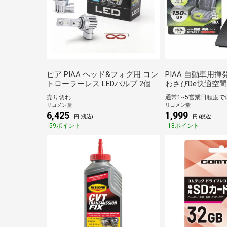
ピア PIAA ヘッド&フォグ用 コン
PIAA 自動車用
トローラーレス LEDバルブ 2個入
わさびDe快適空間
り 6600K 12V用
分放出量150%強
売り切れ
HB3/HB4/HIR1/HIR2 LEH211 車検
普通車用 1個入り 
リコメン堂
リコメン堂
対応 ノイズ対応 防水 防塵【送料
無料】
6,425
1,999
円 (税込)
円 (税込)
無料】
59ポイント
18ポイント