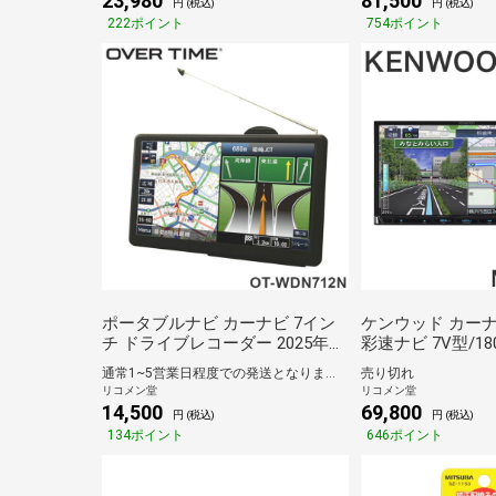
23,980
81,500
円 (税込)
円 (税込)
222ポイント
754ポイント
ポータブルナビ カーナビ 7イン
ケンウッド カーナビ
チ ドライブレコーダー 2025年最
彩速ナビ 7V型/18
新地図データ 前後 ドライブレコ
インチ ワンセグ
通常1~5営業日程度での発送となります。
売り切れ
ーダー ワンセグ ワンセグ視聴録
Bluetooth CD U
リコメン堂
リコメン堂
画 3年更新無料 2電源対応 タッ
産 KENWOOD【
14,500
69,800
円 (税込)
円 (税込)
チパネル液晶 デモ走行機能 OT-
134ポイント
646ポイント
WDN712N【送料無料】