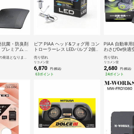
揮発抗菌・防臭剤
ピア PIAA ヘッド&フォグ用 コン
PIAA 自動
 プレミアム 成
トローラーレス LEDバルブ 2個入
わさびDe快適
力タイプ 小型・
り 6600K 12V用 H3/H3a LEH214
ミニバン・大型車
通常1~5営業日程度での発送となります。
売り切れ
売り切れ
KK-WP1【送料
車検対応 ノイズ対応 防水 防塵
WS2【送料無
リコメン堂
リコメン堂
【送料無料】
6,870
2,680
円 (税込)
円 (税込)
63ポイント
24ポイント