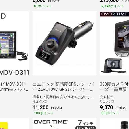
6,600
275,000
円 (税込)
円 (税
61ポイント
2,546ポイント
 MDV-D311
コムテック 高感度GPSレシーバ
360度カメラ
0mmモデル 7
ー ZERO109C GPSレシーバー シ
ーダー 高画質
TVチューナー
ガーソケット挿入タイプ【送料
カメラ搭載 タ
通常1~5営業日程度での発送となります。
売り切れ
SB SD 日本製 国
無料】
OVERTIME O
リコメン堂
リコメン堂
送料無料】
料】
11,200
9,070
円 (税込)
円 (税込)
103ポイント
83ポイント