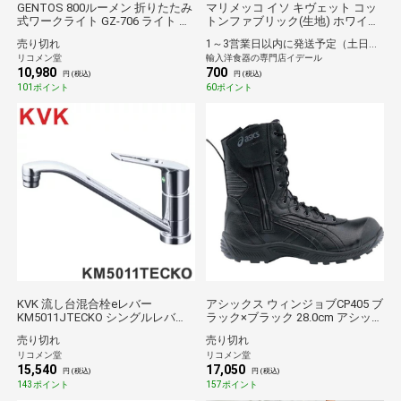
GENTOS 800ルーメン 折りたたみ
マリメッコ イソ キヴェット コッ
式ワークライト GZ-706 ライト 電
トンファブリック(生地) ホワイ
灯 灯り 明かり 現場 建設 工場 工
ト/ブラック marimekko Iso Kivet
売り切れ
1～3営業日以内に発送予定（土日祝除）
事 作業 夜間 道路 工業 防滴 ジェ
(30cm以上から10cm単位で切り売
リコメン堂
輸入洋食器の専門店イデール
ントス【送料無料】
り) 北欧 布
10,980
700
円 (税込)
円 (税込)
101ポイント
60ポイント
KVK 流し台混合栓eレバー
アシックス ウィンジョブCP405 ブ
KM5011JTECKO シングルレバー
ラック×ブラック 28.0cm アシック
キッチン水栓【送料無料】
スジャパン 保護具 安全靴 作業靴
売り切れ
売り切れ
プロテクティブスニーカー【送料
リコメン堂
リコメン堂
無料】
15,540
17,050
円 (税込)
円 (税込)
143ポイント
157ポイント