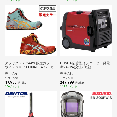
料】
183ポイント
1,286ポイント
アシックス 2024AW 限定カラー
HONDA 防音型インバーター発電
ウィンジョブ CP304 BOA ハイカ
機2.6kVA(交流/直流)
ット 安全靴 作業靴 くつ クッショ
EU26IN1JN【送料無料】
売り切れ
売り切れ
ン性 グリップ性 かっこいい スパ
リコメン堂
リコメン堂
イスラテ×ライトセラドン ライト
17,980
247,999
セラドン×タイガーイエロー【送
円 (税込)
円 (税込)
料無料】
166ポイント
2,296ポイント