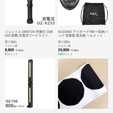
ジェントス GENTOS 作業灯 COB
SUZUKID アイボーグ180 + 収納バ
LED 搭載 充電式ワークライト
ッグ 溶接面 遮光面 ヘルメット パ
GANZ ガンツ 740ルーメン ヘッド
ノラマ 180度 3面 収納袋 セット
売り切れ
売り切れ
作業灯 トップライト メインライ
限定セット EB-300PWIS スター電
リコメン堂
リコメン堂
ト 広範囲 GZ-X233【送料無料】
器製造【送料無料】
8,800
39,800
円 (税込)
円 (税込)
81ポイント
368ポイント