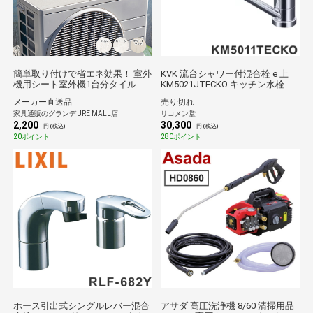
簡単取り付けで省エネ効果！ 室外
KVK 流台シャワー付混合栓 e 上
機用シート室外機1台分タイル
KM5021JTECKO キッチン水栓 シ
ングルレバー【送料無料】
メーカー直送品
売り切れ
家具通販のグランデ JRE MALL店
リコメン堂
2,200
30,300
円 (税込)
円 (税込)
20ポイント
280ポイント
ホース引出式シングルレバー混合
アサダ 高圧洗浄機 8/60 清掃用品