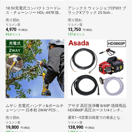
18.5V充電式コンパクトコードレ
アシックス ウィンジョブCP301 ブ
ス・チェーンソー HDL-4478 強力
ラックXブラック 25.5cm
パワー 充電式チェーンソー 電動
FCP301.909025.5【送料無料】
売り切れ
売り切れ
のこぎり 小型チェーンソー ハン
リコメン堂
リコメン堂
ディチェーンソー コンパクトチェ
4,970
13,750
ーンソー ダブルロック【送料無
円 (税込)
円 (税込)
料】
46ポイント
127ポイント
ムサシ 充電式 ハンディ&ポールチ
アサダ 高圧洗浄機 8/60P 清掃用品
ェーンソー 日本初 2WAY PCS-
HD0860P 高圧ホース1/4インチ
6001 ポール付き小型チェーンソ
×9.5m バリアブルノズル脱着式 洗
売り切れ
通常1~5営業日程度での発送となります。
ー ハンディチェーンソー バッテ
管ホース1/4用ハンドガン 洗管ホ
リコメン堂
リコメン堂
リー 充電器付き ガーデントリマ
ース1/4コック無10m 吸水ホース
19,800
138,990
ー コードレス 剪定 枝切【送料無
組3m他【送料無料】
円 (税込)
円 (税込)