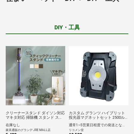
DIY・工具
クリーナースタンド ダイソン対応
カスタム グランツ ハイブリット
マキタ対応 掃除機 スタンド ステ
投光器マグネットセット 2500ル
ィック掃除機対応 収納 掃除機立
ーメン GTR-2500S 作業現場 釣り
在庫なし
通常1~5営業日程度での発送となります。
て タワー 壁を穴を開けない・傷
レジャー【送料無料】
家具通販のグランデ JRE MALL店
リコメン堂
つけない「立てる」収納 コード穴