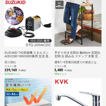
SUZUKID TIG溶接機 スタルゴン
手すり付き玄関台 幅60cm 玄関台
ACDC200 100V200V兼用 交流 直
玄関 台 踏み台 ステップ 木製 玄関
流 両用 STG-200ACDC【送料無
ステップ 段差 軽減 靴 補助具 昇降
売り切れ
通常1~5営業日程度での発送となります。
料】
台 足場 おしゃれ 高齢者 収納 昇降
リコメン堂
リコメン堂
補助 介護 軽量 転倒防止 歩行支援
239,160
5,480
用具 介護用品 【送料無料】
円 (税込)
円 (税込)
2,214ポイント
50ポイント