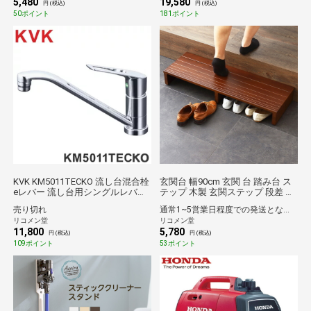
5,480
19,580
天然木 木製 収納BOX付き【OG】
円 (税込)
円 (税込)
[ホワイトウォッシュ]
50ポイント
181ポイント
KVK KM5011TECKO 流し台混合栓
玄関台 幅90cm 玄関 台 踏み台 ス
eレバー 流し台用シングルレバー
テップ 木製 玄関ステップ 段差 軽
式混合栓 キッチン用eレバー水栓
減 靴 足場 昇降台 補助具 完成品
売り切れ
通常1~5営業日程度での発送となります。
series キッチン用 混合水栓 キッ
【送料無料】
リコメン堂
リコメン堂
チン 台所 水栓 蛇口【送料無料】
11,800
5,780
円 (税込)
円 (税込)
109ポイント
53ポイント