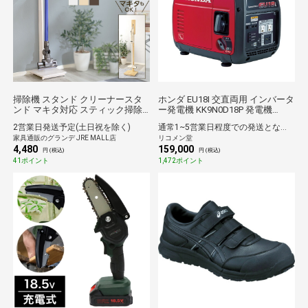
掃除機 スタンド クリーナースタ
ホンダ EU18I 交直両用 インバータ
ンド マキタ対応 スティック掃除
ー発電機 KK9N0D18P 発電機
機対応 収納 掃除機立て タワー 壁
120cc エンジン 搭載 長時間使用
2営業日発送予定(土日祝を除く)
通常1~5営業日程度での発送となります。
を穴を開けない・傷つけない「立
可能 軽量 簡単メンテナンス管理
家具通販のグランデ JRE MALL店
リコメン堂
てる」収納 コード穴 天然木 木製
【送料無料】
4,480
159,000
【OG】 [ホワイトウォッシュ]
円 (税込)
円 (税込)
41ポイント
1,472ポイント