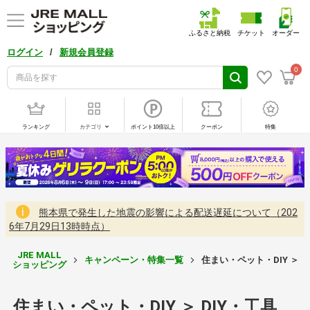
ふるさと納税
チケット
オーダー
/
ログイン
新規会員登録
0
ランキング
カテゴリ
ポイント10倍以上
クーポン
特集
熊本県で発生した地震の影響による配送遅延について（202
6年7月29日13時時点）
JRE MALL
キャンペーン・特集一覧
住まい・ペット・DIY ＞ D
ショッピング
住まい・ペット・DIY ＞ DIY・工具