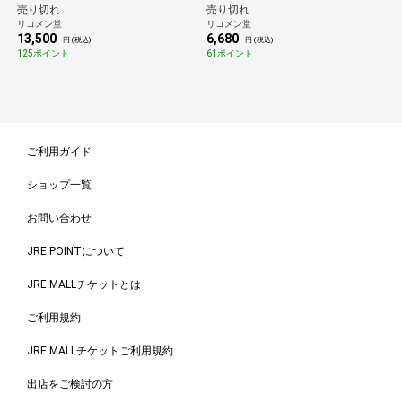
ツーホールタイプ 寒冷地仕様【送
&6.35mm 1/4" 2.5N m 内容23点 ホ
売り切れ
売り切れ
料無料】
ワイト【送料無料】
リコメン堂
リコメン堂
13,500
6,680
円 (税込)
円 (税込)
125ポイント
61ポイント
ご利用ガイド
ショップ一覧
お問い合わせ
JRE POINTについて
JRE MALLチケットとは
ご利用規約
JRE MALLチケットご利用規約
出店をご検討の方