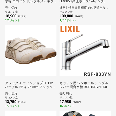
水栓 エコハンドル フルメッキタ
HD0860 高圧ホース1/4インチ
イプ 小型吐水切替機能 RLF-682Y
×9.5m バリアブルランス トリガー
売り切れ
通常1~5営業日程度での発送となります。
LIXIL リクシル INAX【送料無料】
ガン 吸水ホース組3m他【送料無
リコメン堂
リコメン堂
料】
18,900
109,800
円 (税込)
円 (税込)
175ポイント
1,016ポイント
アシックス ウィンジョブ CP112
キッチン用 ワンホール シングル
バーチ×パティ 25.5cm アシックス
レバー混合水栓 RSF-833YN LIXIL
ジャパン 保護具 安全靴 作業靴 プ
INAX 寒冷地用 ハンドシャワー付
売り切れ
売り切れ
ロテクティブスニーカー【送料無
エコハンドル 省エネ リクシル イ
リコメン堂
リコメン堂
料】
ナックス【送料無料】
13,750
17,950
円 (税込)
円 (税込)
127ポイント
166ポイント