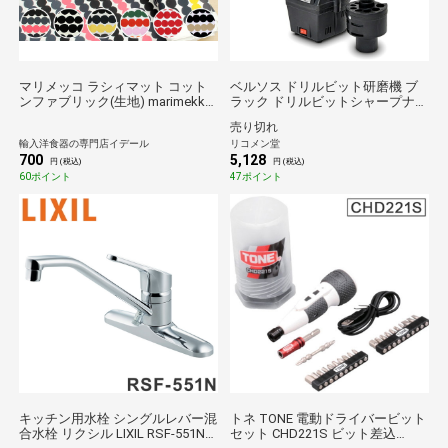
マリメッコ ラシィマット コット
ベルソス ドリルビット研磨機 ブ
ンファブリック(生地) marimekko
ラック ドリルビットシャープナー
RASYMATTO (30cm以上から
VS-TL3100 電動研磨機 25種のビ
売り切れ
10cm単位で切り売り) 北欧 布
ットに対応 DIY メンテナンス ドリ
輸入洋食器の専門店イデール
リコメン堂
ル刃 簡単操作【送料無料】
700
5,128
円 (税込)
円 (税込)
60ポイント
47ポイント
キッチン用水栓 シングルレバー混
トネ TONE 電動ドライバービット
合水栓 リクシル LIXIL RSF-551N
セット CHD221S ビット差込