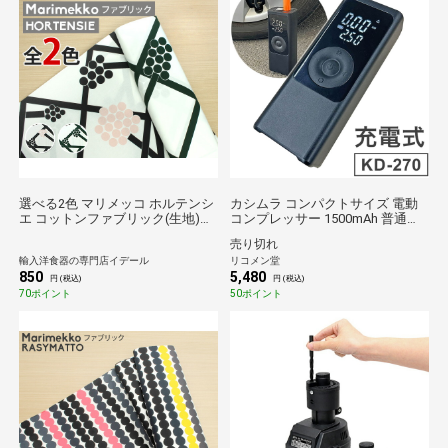
選べる2色 マリメッコ ホルテンシ
カシムラ コンパクトサイズ 電動
エ コットンファブリック(生地)
コンプレッサー 1500mAh 普通乗
marimekko HORTENSIE (30cm以
用車用 ケース付 KD-270 コンプレ
売り切れ
上から10cm単位で切り売り) 北欧
ッサー 空気入れ 電動空気入れ 電
輸入洋食器の専門店イデール
リコメン堂
布
動 自動 自動車用 車用 持ち運び コ
850
5,480
ンパクト 小型【送料無料】
円 (税込)
円 (税込)
70ポイント
50ポイント