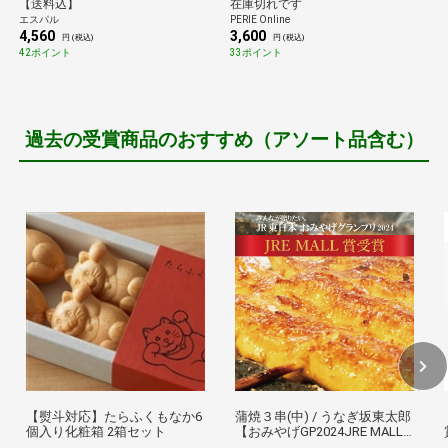
【送料込】
在庫切れです
エスパル
PERIE Online
4,560
3,600
円 (税込)
円 (税込)
42ポイント
33ポイント
過去の受賞商品のおすすめ（アソート品含む）
【熨斗対応】たらふくもなか6
蒲焼３串(中) / うなぎ坂東太郎
個入り化粧箱 2箱セット
【おみやげGP2024JRE MALL
賞受賞】