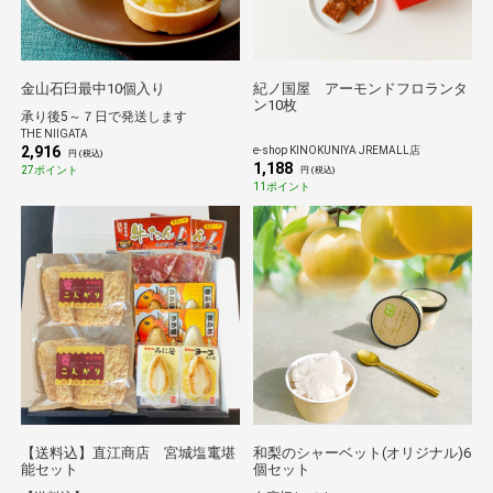
金山石臼最中10個入り
紀ノ国屋 アーモンドフロランタ
ン10枚
承り後5～７日で発送します
THE NIIGATA
2,916
e-shop KINOKUNIYA JREMALL店
円 (税込)
1,188
27ポイント
円 (税込)
11ポイント
【送料込】直江商店 宮城塩竃堪
和梨のシャーベット(オリジナル)6
能セット
個セット