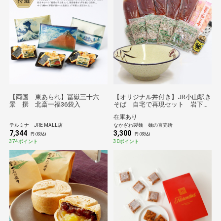
【両国 東あられ】冨嶽三十六
【オリジナル丼付き】JR小山駅き
景 撰 北斎一福36袋入
そば 自宅で再現セット 岩下の
新生姜スライス＆オリジナル七味
在庫あり
付き
テルミナ JRE MALL店
なかざわ製麺 麺の直売所
7,344
3,300
円 (税込)
円 (税込)
374ポイント
30ポイント