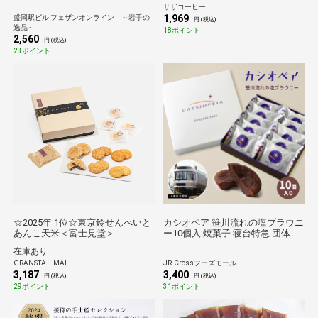
サザコーヒー
1,969
盛岡駅ビル フェザンオンライン ～岩手の
円 (税込)
逸品～
18ポイント
2,560
円 (税込)
23ポイント
☆2025年 1位☆東京鈴せんべいと
カシオペア 笹川流れの塩ブラウニ
あんこ天米＜富士見堂＞
ー10個入 焼菓子 寝台特急 団体臨
時専用列車 鉄道 電車 カシオペ
在庫あり
ア紀行 チョコ ブラウニー 贈答
GRANSTA MALL
JR-Crossフーズモール
洋菓子 ギフト お取り寄せグル
3,187
3,400
メ 挨拶 御礼 お菓子 お祝
円 (税込)
円 (税込)
い
29ポイント
31ポイント