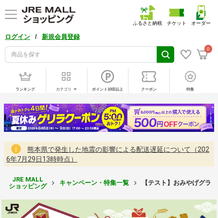
ふるさと納税
チケット
オーダー
/
ログイン
新規会員登録
0
ランキング
カテゴリ
ポイント10倍以上
クーポン
特集
熊本県で発生した地震の影響による配送遅延について（202
6年7月29日13時時点）
JRE MALL
キャンペーン・特集一覧
【テスト】おみやげグランプ
ショッピング