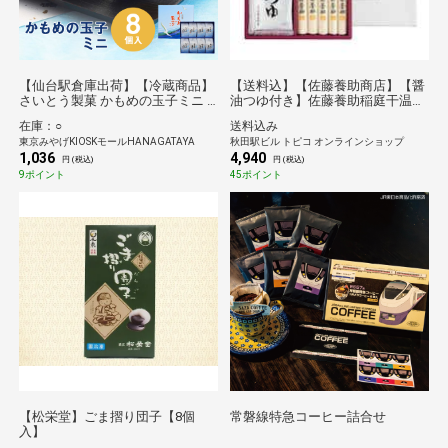
【仙台駅倉庫出荷】【冷蔵商品】
【送料込】【佐藤養助商店】【醤
さいとう製菓 かもめの玉子ミニ 8
油つゆ付き】佐藤養助稲庭干温飩
個入
化粧箱入り（うどん400g、醤油つ
在庫：○
送料込み
ゆ400g）
東京みやげKIOSKモールHANAGATAYA
秋田駅ビル トピコ オンラインショップ
1,036
4,940
円 (税込)
円 (税込)
9ポイント
45ポイント
【松栄堂】ごま摺り団子【8個
常磐線特急コーヒー詰合せ
入】