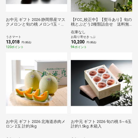
お中元 ギフト 2026 静岡県産マス
【FCC_校正中】【熨斗あり】旬の
クメロンと旬の桃 メロン1玉・桃
桃とぶどう2種類詰合せ 送料無
8玉入
料【2026夏ギフト】
在庫なし
うさマート
お取り寄せきっぷ
13,018
10,200
円 (税込)
円 (税込)
120ポイント
94ポイント
お中元 ギフト 2026 北海道赤肉メ
お中元 ギフト 2026 旬の桃 5～6玉
ロン 2玉 計約3kg
計約1.5kg 木箱入