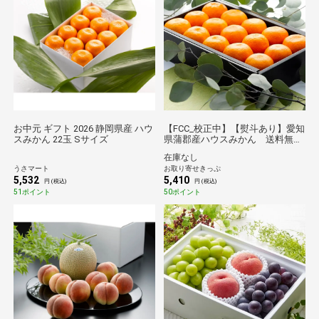
お中元 ギフト 2026 静岡県産 ハウ
【FCC_校正中】【熨斗あり】愛知
スみかん 22玉 Sサイズ
県蒲郡産ハウスみかん 送料無料
【2026夏ギフト】
在庫なし
うさマート
お取り寄せきっぷ
5,532
5,410
円 (税込)
円 (税込)
51ポイント
50ポイント