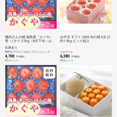
橘内さんの桃 福島産「かぐや」
お中元 ギフト 2026 旬の桃 6玉 計
秀・Lサイズ2kg（8月下旬～お届
約1.5kg ピンク箱入
け） 【産地直送/送料無料】
在庫あり
IBEXエアラインズオンラインショップ
うさマート
4,700
6,280
円 (税込)
円 (税込)
43ポイント
58ポイント