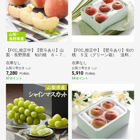
【FCC_校正中】【熨斗あり】山
【FCC_校正中】【熨斗あり】旬の
梨・長野県産 旬の桃 ６～７
桃 ５玉（グリーン箱） 送料無
玉 送料無料【2026夏ギフト】
料【2026夏ギフト】
在庫なし
在庫なし
お取り寄せきっぷ
お取り寄せきっぷ
7,280
5,910
円 (税込)
円 (税込)
67ポイント
54ポイント