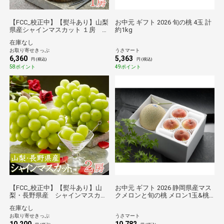
【FCC_校正中】【熨斗あり】山梨
お中元 ギフト 2026 旬の桃 4玉 計
県産シャインマスカット １房 送
約1kg
料無料【2026夏ギフト】
在庫なし
お取り寄せきっぷ
うさマート
6,360
5,363
円 (税込)
円 (税込)
58ポイント
49ポイント
【FCC_校正中】【熨斗あり】山
お中元 ギフト 2026 静岡県産マス
梨・長野県産 シャインマスカッ
クメロンと旬の桃 メロン1玉&桃4
ト２房 送料無料【2026夏ギフ
玉入
在庫なし
ト】
お取り寄せきっぷ
うさマート