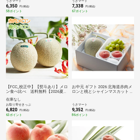
うさマート
うさマート
6,350
7,338
円 (税込)
円 (税込)
58ポイント
67ポイント
【FCC_校正中】【熨斗あり】メロ
お中元 ギフト 2026 北海道赤肉メ
ン食べ比べ 送料無料【2026夏ギ
ロンと桃とシャインマスカット メ
フト】
ロン1玉・桃2玉・シャインマスカ
在庫なし
ット1房入
お取り寄せきっぷ
うさマート
6,820
9,352
円 (税込)
円 (税込)
63ポイント
86ポイント