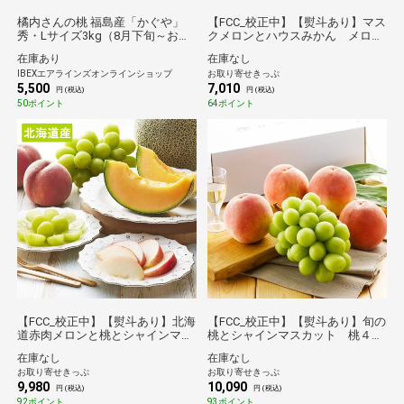
橘内さんの桃 福島産「かぐや」
【FCC_校正中】【熨斗あり】マス
秀・Lサイズ3kg（8月下旬～お届
クメロンとハウスみかん メロン
け）【産地直送/送料無料】
１玉、ハウスみかん１０玉 送料
在庫あり
在庫なし
無料【2026夏ギフト】
IBEXエアラインズオンラインショップ
お取り寄せきっぷ
5,500
7,010
円 (税込)
円 (税込)
50ポイント
64ポイント
【FCC_校正中】【熨斗あり】北海
【FCC_校正中】【熨斗あり】旬の
道赤肉メロンと桃とシャインマス
桃とシャインマスカット 桃４
カット 送料無料【2026夏ギフ
玉、シャインマスカット１房 送
在庫なし
在庫なし
ト】
料無料【2026夏ギフト】
お取り寄せきっぷ
お取り寄せきっぷ
9,980
10,090
円 (税込)
円 (税込)
92ポイント
93ポイント