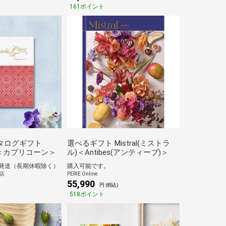
161ポイント
タログギフト
選べるギフト Mistral(ミストラ
ce ＜カプリコーン＞
ル)＜Antibes(アンティーブ)＞
に発送（長期休暇除く）
購入可能です。
L店
PERIE Online
55,990
)
円 (税込)
518ポイント