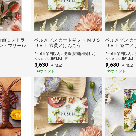
ral(ミストラ
ベルメゾン カードギフト ＭＵＳ
ベルメゾン カ
e(セントマリー)＞
ＵＢＩ 玄黄／げんこう
ＵＢＩ 篠竹／
2～6営業日以内に発送(長期休暇除く)
2～6営業日以内に
ベルメゾン JRE MALL店
ベルメゾン JRE MAL
3,630
9,680
円 (税込)
円 (税込)
33ポイント
89ポイント