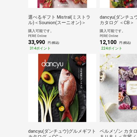
選べるギフト Mistral(ミストラ
dancyu(ダンチ
ル)＜Sounion(スーニオン)＞
カタログ ＜CB＞
購入可能です。
購入可能です。
PERIE Online
PERIE Online
33,990
12,100
円 (税込)
円 (税込)
314ポイント
224ポイント
dancyu(ダンチュウ)グルメギフト
ベルメゾン カタ
カタログ ＜CC＞
ＳＵＢＩ＜京紫／