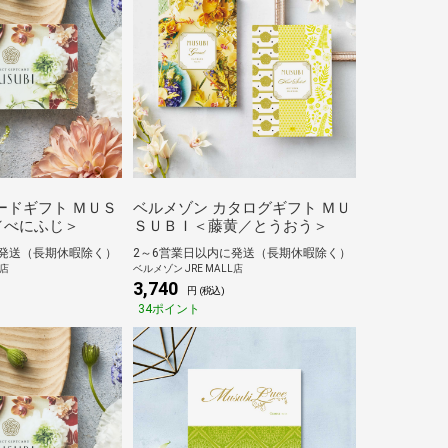
ードギフト ＭＵＳ
ベルメゾン カタログギフト ＭＵ
／べにふじ＞
ＳＵＢＩ＜藤黄／とうおう＞
に発送（長期休暇除く）
2～6営業日以内に発送（長期休暇除く）
L店
ベルメゾン JRE MALL店
3,740
円 (税込)
34ポイント