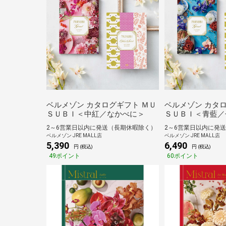
ベルメゾン カタログギフト ＭＵ
ベルメゾン カタ
ＳＵＢＩ＜中紅／なかべに＞
ＳＵＢＩ＜青藍／
2～6営業日以内に発送（長期休暇除く）
2～6営業日以内に発
ベルメゾン JRE MALL店
ベルメゾン JRE MALL店
5,390
6,490
円 (税込)
円 (税込)
49ポイント
60ポイント