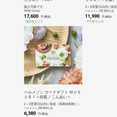
き＞
購入可能です。
2～6営業日以内に発
PERIE Online
ベルメゾン JRE MALL店
17,600
11,990
円 (税込)
円 (税込)
162ポイント
111ポイント
ベルメゾン カードギフト ＭＵＳ
ＵＢＩ＜紺藍／こんあい＞
2～6営業日以内に発送（長期休暇除く）
ベルメゾン JRE MALL店
6,380
円 (税込)