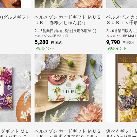
ュウ)グルメギフト
ベルメゾン カードギフト ＭＵＳ
ベルメゾン カ
ＵＢＩ 春桜／しゅんおう
ＳＵＢＩ＜千
り＞
2～6営業日以内に発送(長期休暇除く)
2～6営業日以内
ベルメゾン JRE MALL店
ベルメゾン JRE MAL
5,280
9,790
円 (税込)
円 (税込)
48ポイント
90ポイント
ログギフト ＭＵ
ベルメゾン カードギフト ＭＵＳ
選べるギフト Mi
きょうむらさ
ＵＢＩ＜貴紫／あてむらさき＞
ル)＜York(ヨ