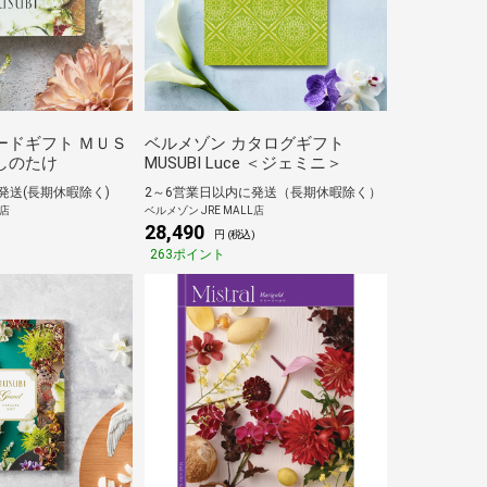
ードギフト ＭＵＳ
ベルメゾン カタログギフト
しのたけ
MUSUBI Luce ＜ジェミニ＞
発送(長期休暇除く)
2～6営業日以内に発送（長期休暇除く）
L店
ベルメゾン JRE MALL店
28,490
円 (税込)
263ポイント