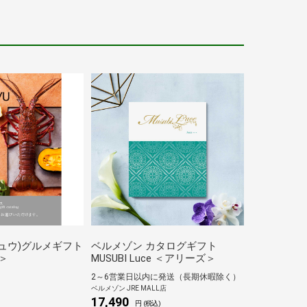
ンチュウ)グルメギフト
ベルメゾン カタログギフト
＞
MUSUBI Luce ＜アリーズ＞
2～6営業日以内に発送（長期休暇除く）
ベルメゾン JRE MALL店
17,490
)
円 (税込)