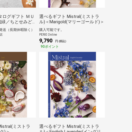
タログギフト ＭＵ
選べるギフト Mistral(ミストラ
歳緑／ちとせみど
ル)＜Marigold(マリーゴールド)＞
に発送（長期休暇除く）
購入可能です。
L店
PERIE Online
9,790
円 (税込)
90ポイント
stral(ミストラ
選べるギフト Mistral(ミストラ
ーク)＞
ル)＜English Lavender(イングリ