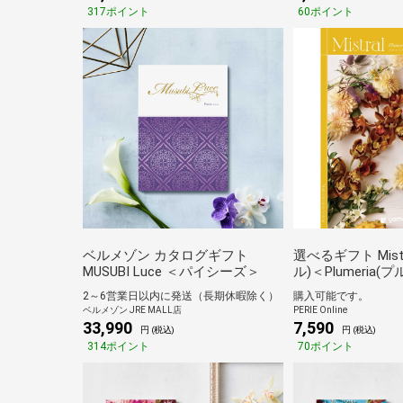
317ポイント
60ポイント
ベルメゾン カタログギフト
選べるギフト Mist
MUSUBI Luce ＜パイシーズ＞
ル)＜Plumeria(
2～6営業日以内に発送（長期休暇除く）
購入可能です。
ベルメゾン JRE MALL店
PERIE Online
33,990
7,590
円 (税込)
円 (税込)
314ポイント
70ポイント