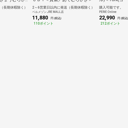
送（長期休暇除く）
2～6営業日以内に発送（長期休暇除く）
購入可能です。
ベルメゾン JRE MALL店
PERIE Online
11,880
22,990
円 (税込)
円 (税込
110ポイント
212ポイント