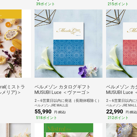
39ポイント
215ポイント
ral(ミストラ
ベルメゾン カタログギフト
ベルメゾン カ
プルメリア)＞
MUSUBI Luce ＜ヴァーゴ＞
MUSUBI Lu
2～6営業日以内に発送（長期休暇除く）
2～6営業日以内
ベルメゾン JRE MALL店
ベルメゾン JRE MAL
55,990
22,990
円 (税込)
円 (税込
518ポイント
212ポイント