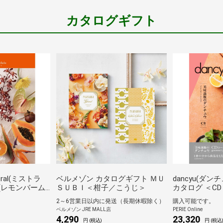
カタログギフト
ral(ミストラ
ベルメゾン カタログギフト ＭＵ
dancyu(ダ
lm(レモンバーム)
ＳＵＢＩ＜柑子／こうじ＞
カタログ ＜CD
2～6営業日以内に発送（長期休暇除く）
購入可能です。
ベルメゾン JRE MALL店
PERIE Online
4,290
23,320
円 (税込)
円 (税込