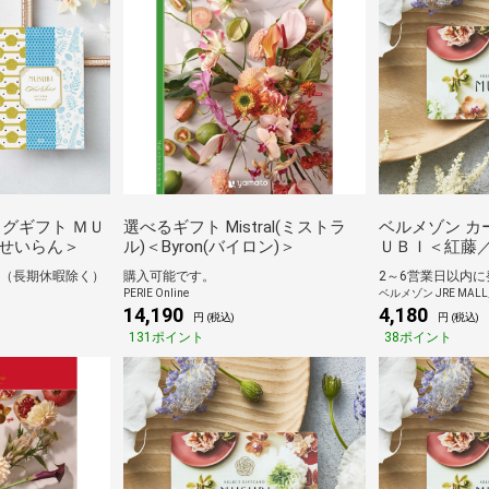
ログギフト ＭＵ
選べるギフト Mistral(ミストラ
ベルメゾン カ
せいらん＞
ル)＜Byron(バイロン)＞
ＵＢＩ＜紅藤
送（長期休暇除く）
購入可能です。
2～6営業日以内
PERIE Online
ベルメゾン JRE MAL
14,190
4,180
円 (税込)
円 (税込)
131ポイント
38ポイント