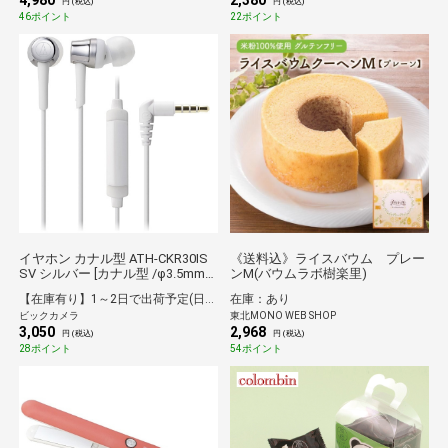
4,980
2,380
ン LBT-TWS16CSGN [ワイヤレス
円 (税込)
円 (税込)
(左右分離) /カナル型 /Bluetooth対
46ポイント
22ポイント
応]
イヤホン カナル型 ATH-CKR30IS
《送料込》ライスバウム プレー
SV シルバー [カナル型 /φ3.5mm
ンM(バウムラボ樹楽里)
ミニプラグ][ATHCKR30ISSV]
【在庫有り】1～2日で出荷予定(日付指定可)
在庫：あり
ビックカメラ
東北MONO WEB SHOP
3,050
2,968
円 (税込)
円 (税込)
28ポイント
54ポイント