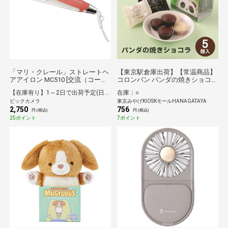
「マリ・クレール」ストレートヘ
【東京駅倉庫出荷】【常温商品】
アアイロン MC510 [交流（コー
コロンバン パンダの焼きショコラ
ド）式]
5個入
【在庫有り】1～2日で出荷予定(日付指定可)
在庫：○
ビックカメラ
東京みやげKIOSKモールHANAGATAYA
2,750
756
円 (税込)
円 (税込)
25ポイント
7ポイント