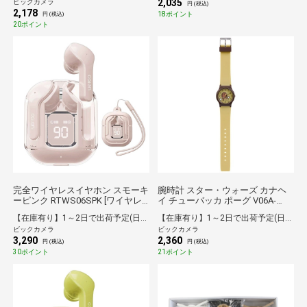
2,035
ビックカメラ
円 (税込)
2,178
18ポイント
円 (税込)
20ポイント
完全ワイヤレスイヤホン スモーキ
腕時計 スター・ウォーズ カナヘ
ーピンク RTWS06SPK [ワイヤレ
イ チューバッカ ポーグ V06A-
ス(左右分離) /カナル型 /Bluetooth
512VK
【在庫有り】1～2日で出荷予定(日付指定可)
【在庫有り】1～2日で出荷予定(日付指定可)
対応]
ビックカメラ
ビックカメラ
3,290
2,360
円 (税込)
円 (税込)
30ポイント
21ポイント