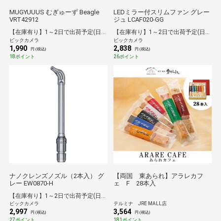
MUGYUUUS むぎゅーず Beagle
LEDミラー付スリムファン グレー
VRT42912
ジュ LCAF020-GG
【在庫有り】1～2日で出荷予定(日付指定可)
【在庫有り】1～2日で出荷予定(日付指定可)
ビックカメラ
ビックカメラ
1,990
2,838
円 (税込)
円 (税込)
18ポイント
26ポイント
ナノクレンズノズル（2本入） グ
【両国 東あられ】アラレカフ
レー EW0870-H
ェ F 28本入
【在庫有り】1～2日で出荷予定(日付指定可)
ビックカメラ
テルミナ JRE MALL店
2,997
3,564
円 (税込)
円 (税込)
27ポイント
181ポイント