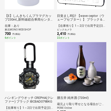
【E】しんきちくんプラマグカッ
目覚まし時計 【wave ceptor（ウ
プ230ml_新幹線総合車両センター
ェーブセプター）】 ブラック＆ホ
PRキャラクター*
ワイト DQL250J7JF [デジタル /電
在庫：あり
【在庫有り】1～2日で出荷予定(日付指定可)
波自動受信機能有]
東北MONO WEB SHOP
ビックカメラ
700
2,410
円 (税込)
円 (税込)
6ポイント
22ポイント
ハンギングウオッチ CREPHA(クレ
腰古井 純米酒 (720ml)
ファー) ブラック IBCBAD079BKG
蔵元より取り寄せとなる場合がございます
【在庫有り】1～2日で出荷予定(日付指定可)
PERIE Online