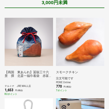
3,000円未満
【両国 東あられ】冨嶽三十六
スモークチキン
景 撰 北斎一福巾着袋 赤富
注文可能です
士/両国橋
PERIE Online
770
テルミナ JRE MALL店
円 (税込)
1,653
7ポイント
円 (税込)
82ポイント