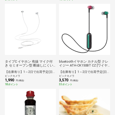
タイプC イヤホン 有線 マイク付
bluetoothイヤホン カナル型 クレ
き セミオープン型 断線しにくい
イジー ATH-CK150BT CZ [ワイヤ
高耐久 通話対応 音量調整 【 USB
レス(左右コード) /カナル型
【在庫有り】1～2日で出荷予定(日付指定可)
【在庫有り】1～2日で出荷予定(日付指定可)
Type-C ポート搭載 iPhone iPad
/Bluetooth対応][ATHCK150BTCZ]
ビックカメラ
ビックカメラ
Pixel AQUOS Xperia Galaxy
1,990
3,570
Android 他対応 】 シルバー シル
円 (税込)
円 (税込)
バー EHP-DF13IMSV [インナーイ
18ポイント
33ポイント
ヤー型 /USB]