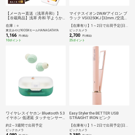
【メーカー直送（浅草舟和）】
マイナスイオン2WAYアイロン ブ
【冷蔵商品】浅草 舟和 芋ようか
ラック VSI3250KJ [32mm /交流
ん(3本)・あんこ玉(6個)詰合せ
（コード）式][VSI3250KJ]
在庫：○
【在庫有り】1～2日で出荷予定(日付指定可)
【沖縄・離島不可】
東京みやげKIOSKモールHANAGATAYA
ビックカメラ
1,166
2,700
円 (税込)
円 (税込)
10ポイント
25ポイント
ワイヤレスイヤホン Bluetooth 5.3
Easy Styler the BETTER USB
イヤホン 低遅延 タッチセンサー
STRAIGHT IRON ピンク
超小型 【 iPhone iPad Android 各
約2～3週間で出荷予定
【在庫有り】1～2日で出荷予定(日付指定可)
種対応 】 AAC対応 密閉型 Type‐C
ビックカメラ
ビックカメラ
充電 ブルートゥース メロン メロ