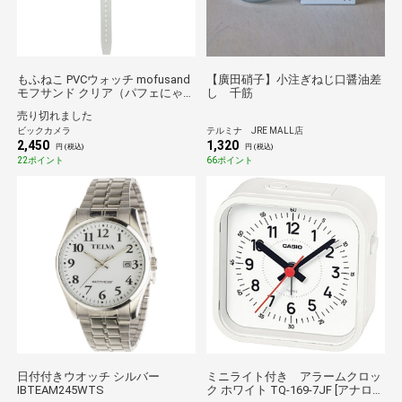
もふねこ PVCウォッチ mofusand
【廣田硝子】小注ぎねじ口醤油差
モフサンド クリア（パフェにゃ
し 千筋
ん） MSD001-5
売り切れました
ビックカメラ
テルミナ JRE MALL店
2,450
1,320
円 (税込)
円 (税込)
22ポイント
66ポイント
日付付きウオッチ シルバー
ミニライト付き アラームクロッ
IBTEAM245WTS
ク ホワイト TQ-169-7JF [アナロ