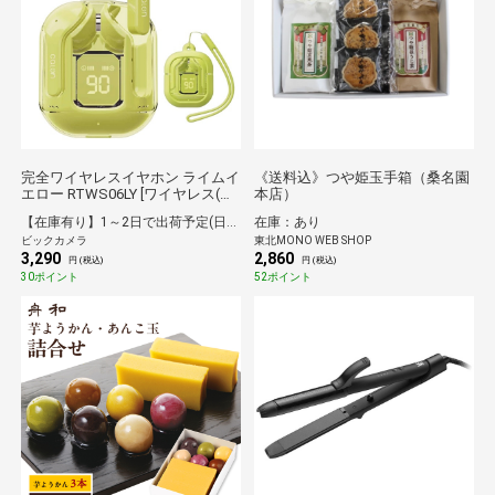
完全ワイヤレスイヤホン ライムイ
《送料込》つや姫玉手箱（桑名園
エロー RTWS06LY [ワイヤレス(左
本店）
右分離) /カナル型 /Bluetooth対応]
【在庫有り】1～2日で出荷予定(日付指定可)
在庫：あり
ビックカメラ
東北MONO WEB SHOP
3,290
2,860
円 (税込)
円 (税込)
30ポイント
52ポイント