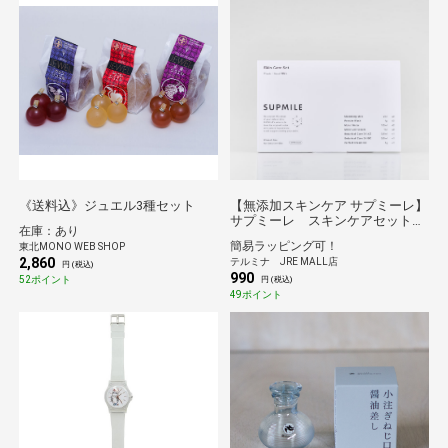
《送料込》ジュエル3種セット
【無添加スキンケア サプミーレ】
サプミーレ スキンケアセット
在庫：あり
1.5日分
簡易ラッピング可！
東北MONO WEB SHOP
2,860
テルミナ JRE MALL店
円 (税込)
990
52ポイント
円 (税込)
49ポイント