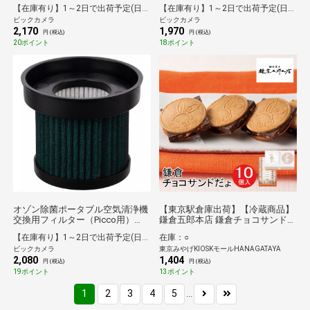
グ]
【在庫有り】1～2日で出荷予定(日付指定可)
【在庫有り】1～2日で出荷予定(日付指定可)
ビックカメラ
ビックカメラ
2,170
1,970
円 (税込)
円 (税込)
20ポイント
18ポイント
オゾン除菌ポータブル空気清浄機
【東京駅倉庫出荷】【冷蔵商品】
交換用フィルター（Picco用）
鎌倉五郎本店 鎌倉チョコサンドだ
KALF4F00000
ょ 10個入
【在庫有り】1～2日で出荷予定(日付指定可)
在庫：○
ビックカメラ
東京みやげKIOSKモールHANAGATAYA
2,080
1,404
円 (税込)
円 (税込)
19ポイント
13ポイント
1
2
3
4
5
...